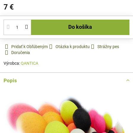
7 €
Do košíka
Pridať k Obľúbeným
Otázka k produktu
Strážny pes
Doručenia
Výrobca:
QANTICA
Popis