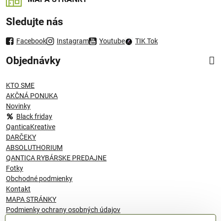
Sledujte nás
Facebook
Instagram
Youtube
TIK Tok
Objednávky
KTO SME
AKČNÁ PONUKA
Novinky
Black friday
QanticaKreative
DARČEKY
ABSOLUTHORIUM
QANTICA RYBÁRSKE PREDAJNE
Fotky
Obchodné podmienky
Kontakt
MAPA STRÁNKY
Podmienky ochrany osobných údajov