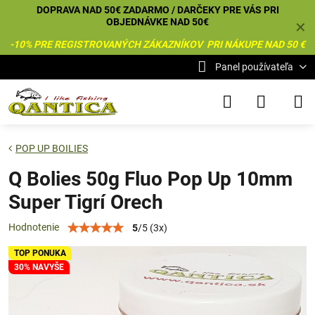
DOPRAVA NAD 50€ ZADARMO / DARČEKY PRE VÁS PRI
OBJEDNÁVKE NAD 50€
✕
-10% PRE REGISTROVANÝCH ZÁKAZNÍKOV PRI NÁKUPE NAD 50 €
Panel používateľa
POP UP BOILIES
Q Bolies 50g Fluo Pop Up 10mm
Super Tigrí Orech
Hodnotenie
5
/
5
(
3
x)
TOP PONUKA
30% NAVYŠE