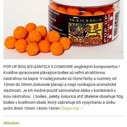
POP UP BOILIES QANTICA S CCMOORE anglických komponentov !
Kvalitne spracované plávajúce boilies sú veľmi atraktívnou
nástrahou na kapre. V našej ponuke sú rôzne farby a rozmery od
10mm do 20mm.Dokonale plávajú a majú vynikajúce aromatické
vlastnosti. Je ich možné použiť samostatne alebo v kombinácii s
inou nástrahou . ( boilies , pelety, kukurica atď.)Balenie obsahuje 50g
boilies v kvalitnom obale, ktorý zabraňuje ich vysychaniu a úniku
aróm.8mm 10mm 14mm 16mm
Čítajte viac
Skladom