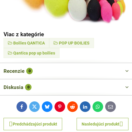
Viac z kategórie
Boilies QANTICA
POP UP BOILIES
Qantica pop up boilies
Recenzie
0
Diskusia
0
Facebook
Twitter
Bluesky
Pinterest
Reddit
LinkedIn
WhatsApp
E-
mail
Predchádzajúci produkt
Nasledujúci produkt