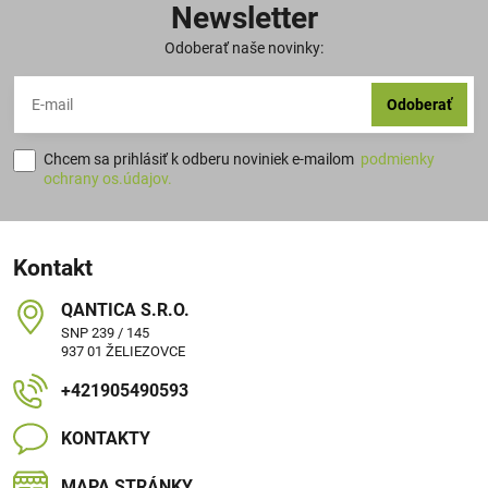
Newsletter
Odoberať naše novinky:
Odoberať
Chcem sa prihlásiť k odberu noviniek e-mailom
podmienky
ochrany os.údajov.
Kontakt
QANTICA S​.R​.O​.
SNP 239 / 145
937 01 ŽELIEZOVCE
+421905490593
KONTAKTY
MAPA STRÁNKY