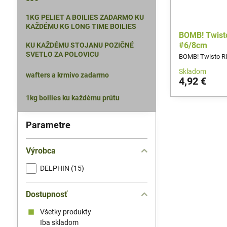
1KG PELIET A BOILIES ZADARMO KU
KAŽDÉMU KG LONG TIME BOILIES
BOMB! Twisto
#6/8cm
KU KAŽDÉMU STOJANU POZIČNÉ
SVETLO ZA POLOVICU
BOMB! Twisto RI
Skladom
wafters a krmivo zadarmo
4,92 €
1kg boilies ku každému prútu
Parametre
Výrobca
DELPHIN (15)
Dostupnosť
Všetky produkty
Iba skladom