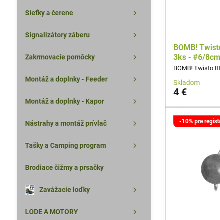
Sieťky a čerene
Signalizátory záberu
BOMB! Twisto
3ks - #6/8c
Zakrmovacíe pomôcky
BOMB! Twisto RI
Montáž a doplnky - Feeder
Skladom
4 €
Montáž a doplnky - Kapor
-10% pre regis
Nástrahy a montáž prívlač
Tašky a Camping program
Brodiace čižmy a prsačky
Zavážacie loďky
LODE A MOTORY