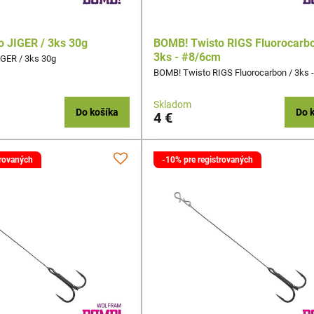
 JIGER / 3ks 30g
BOMB! Twisto RIGS Fluorocarbo
3ks - #8/6cm
GER / 3ks 30g
BOMB! Twisto RIGS Fluorocarbon / 3ks 
Skladom
Do košíka
Do 
4 €
trovaných
-10% pre registrovaných