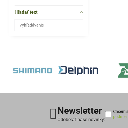
Hľadať text
Prehľadať
výsledky
filtra
fulltextom
Newsletter
Chcem sa
podmien
Odoberať naše novinky: