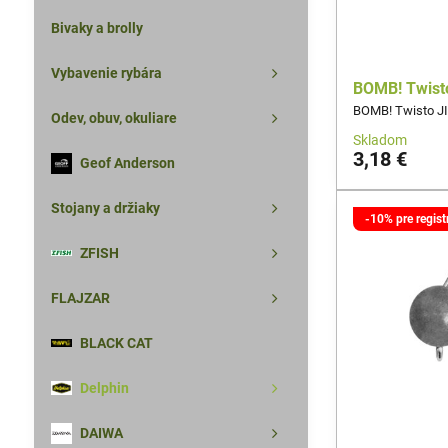
Bivaky a brolly
Vybavenie rybára
BOMB! Twisto
BOMB! Twisto JI
Odev, obuv, okuliare
Skladom
3,18 €
Geof Anderson
Stojany a držiaky
-10% pre regis
ZFISH
FLAJZAR
BLACK CAT
Delphin
DAIWA