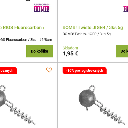
 RIGS Fluorocarbon /
BOMB! Twisto JIGER / 3ks 5g
m
BOMB! Twisto JIGER / 3ks 5g
GS Fluorocarbon / 3ks - #6/8cm
Skladom
Do košíka
Do 
1,95 €
trovaných
-10% pre registrovaných