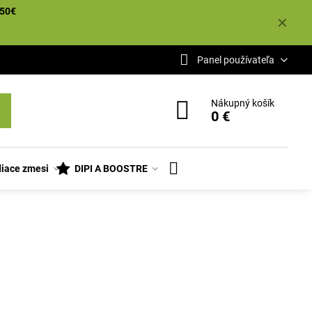
50€
✕
Panel používateľa
Nákupný košík
0 €
iace zmesi
DIPI A BOOSTRE