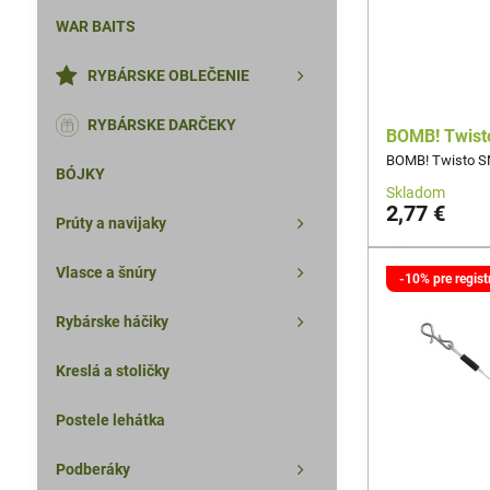
WAR BAITS
RYBÁRSKE OBLEČENIE
RYBÁRSKE DARČEKY
BOMB! Twist
BOMB! Twisto S
BÓJKY
Skladom
2,77 €
Prúty a navijaky
Vlasce a šnúry
-10% pre regis
Rybárske háčiky
Kreslá a stoličky
Postele lehátka
Podberáky