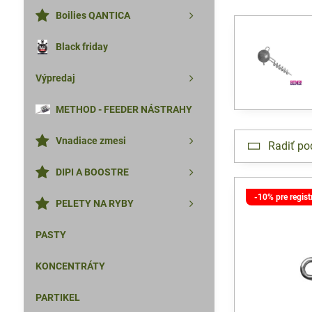
Boilies QANTICA
Black friday
Výpredaj
METHOD - FEEDER NÁSTRAHY
Vnadiace zmesi
Radiť po
DIPI A BOOSTRE
-10% pre regis
PELETY NA RYBY
PASTY
KONCENTRÁTY
PARTIKEL