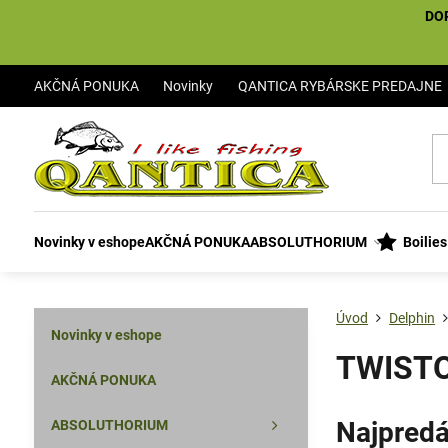
DO
AKČNÁ PONUKA
Novinky
QANTICA RYBÁRSKE PREDAJNE
Novinky v eshope
AKČNÁ PONUKA
ABSOLUTHORIUM
Boilie
Úvod
Delphin
Novinky v eshope
TWISTO
AKČNÁ PONUKA
Najpredá
ABSOLUTHORIUM