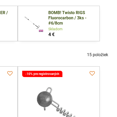
ER /
BOMB! Twisto RIGS
Fluorocarbon / 3ks -
#6/8cm
Skladom
4 €
15
položiek
-10% pre registrovaných