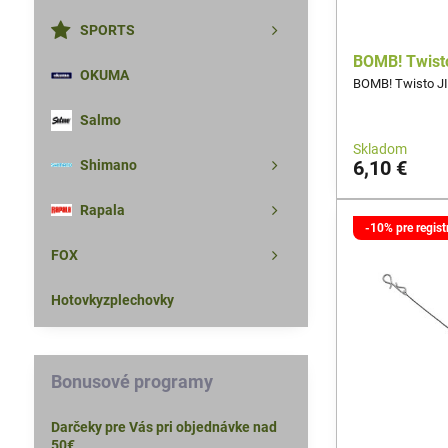
SPORTS
BOMB! Twisto
OKUMA
BOMB! Twisto JI
Salmo
Skladom
6,10 €
Shimano
Rapala
-10% pre regis
FOX
Hotovkyzplechovky
Bonusové programy
Darčeky pre Vás pri objednávke nad
50€