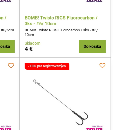
n /
BOMB! Twisto RIGS Fluorocarbon /
3ks - #6/ 10cm
- #8/6cm
BOMB! Twisto RIGS Fluorocarbon / 3ks - #6/
10cm
Skladom
košíka
Do košíka
4 €
-10% pre registrovaných