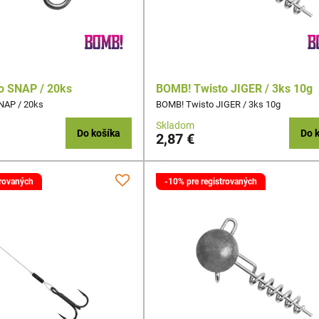
o SNAP / 20ks
BOMB! Twisto JIGER / 3ks 10g
NAP / 20ks
BOMB! Twisto JIGER / 3ks 10g
Skladom
Do košíka
Do 
2,87 €
trovaných
-10% pre registrovaných