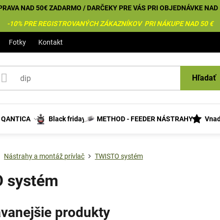
PRAVA NAD 50€ ZADARMO / DARČEKY PRE VÁS PRI OBJEDNÁVKE NAD 
-10% PRE REGISTROVANÝCH ZÁKAZNÍKOV PRI NÁKUPE NAD 50 €
Fotky
Kontakt
Hľadať
s QANTICA
Black friday
METHOD - FEEDER NÁSTRAHY
Vnad
Nástrahy a montáž prívlač
TWISTO systém
 systém
vanejšie produkty