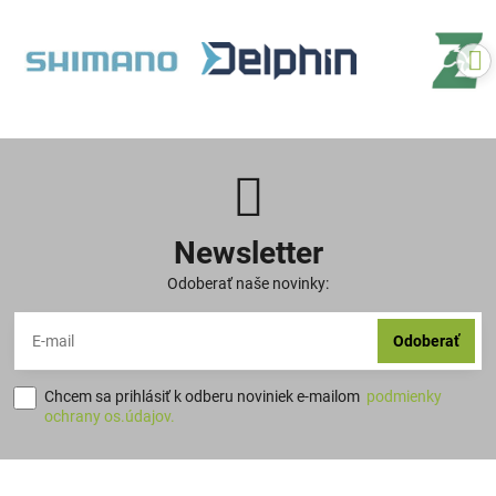
Newsletter
Odoberať naše novinky:
Odoberať
Chcem sa prihlásiť k odberu noviniek e-mailom
podmienky
ochrany os.údajov.