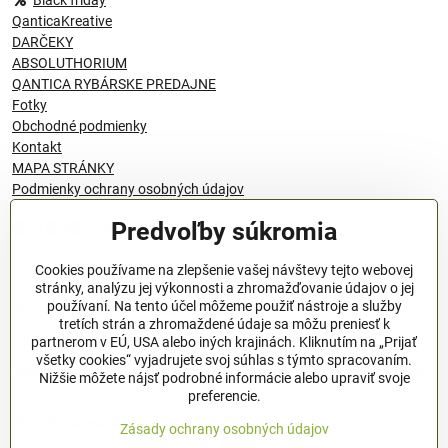
Black friday
QanticaKreative
DARČEKY
ABSOLUTHORIUM
QANTICA RYBÁRSKE PREDAJNE
Fotky
Obchodné podmienky
Kontakt
MAPA STRÁNKY
Podmienky ochrany osobných údajov
Predvoľby súkromia
© 1996 - 2024 QANTICA S.R.O
Cookies používame na zlepšenie vašej návštevy tejto webovej
stránky, analýzu jej výkonnosti a zhromažďovanie údajov o jej
používaní. Na tento účel môžeme použiť nástroje a služby
Podmienky ochrany osobných údajov
tretích strán a zhromaždené údaje sa môžu preniesť k
OBCHODNÉ PODMIENKY
partnerom v EÚ, USA alebo iných krajinách. Kliknutím na „Prijať
všetky cookies“ vyjadrujete svoj súhlas s týmto spracovaním.
Všeobecné nariadenie o bezpečnosti produktov (GPSR), Regulation
Nižšie môžete nájsť podrobné informácie alebo upraviť svoje
(EU)
preferencie.
Pravidlá spracovania recenzií
Zásady ochrany osobných údajov