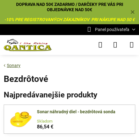
DOPRAVA NAD 50€ ZADARMO / DARČEKY PRE VÁS PRI
OBJEDNÁVKE NAD 50€
✕
-10% PRE REGISTROVANÝCH ZÁKAZNÍKOV PRI NÁKUPE NAD 50 €
Panel používateľa
Sonary
Bezdrôtové
Najpredávanejšie produkty
Sonar náhradný diel - bezdrôtová sonda
Skladom
86,54 €