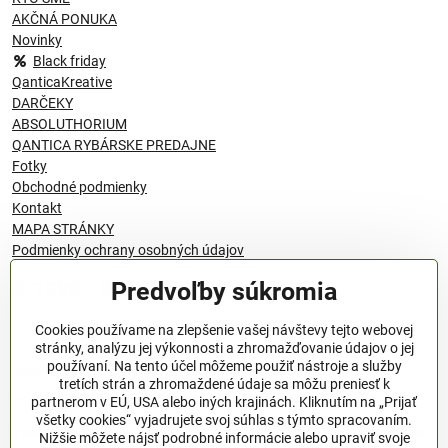
AKČNÁ PONUKA
Novinky
Black friday
QanticaKreative
DARČEKY
ABSOLUTHORIUM
QANTICA RYBÁRSKE PREDAJNE
Fotky
Obchodné podmienky
Kontakt
MAPA STRÁNKY
Podmienky ochrany osobných údajov
Predvoľby súkromia
© 1996 - 2024 QANTICA S.R.O
Cookies používame na zlepšenie vašej návštevy tejto webovej
stránky, analýzu jej výkonnosti a zhromažďovanie údajov o jej
používaní. Na tento účel môžeme použiť nástroje a služby
Podmienky ochrany osobných údajov
tretích strán a zhromaždené údaje sa môžu preniesť k
OBCHODNÉ PODMIENKY
partnerom v EÚ, USA alebo iných krajinách. Kliknutím na „Prijať
všetky cookies“ vyjadrujete svoj súhlas s týmto spracovaním.
Všeobecné nariadenie o bezpečnosti produktov (GPSR), Regulation
Nižšie môžete nájsť podrobné informácie alebo upraviť svoje