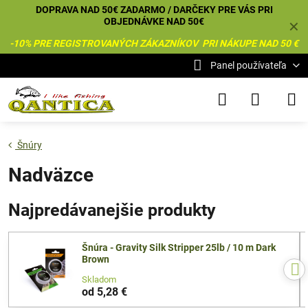
DOPRAVA NAD 50€ ZADARMO / DARČEKY PRE VÁS PRI
OBJEDNÁVKE NAD 50€
✕
-10% PRE REGISTROVANÝCH ZÁKAZNÍKOV PRI NÁKUPE NAD 50 €
Panel používateľa
Šnúry
Nadväzce
Najpredávanejšie produkty
Šnúra - Gravity Silk Stripper 25lb / 10 m Dark
Brown
Skladom
od 5,28 €