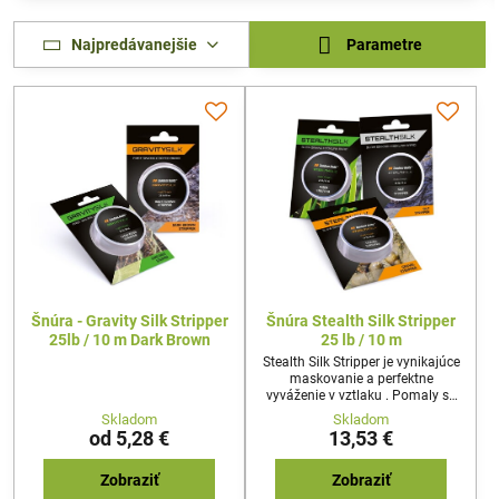
Najpredávanejšie
Parametre
Šnúra - Gravity Silk Stripper
Šnúra Stealth Silk Stripper
25lb / 10 m Dark Brown
25 lb / 10 m
Stealth Silk Stripper je vynikajúce
maskovanie a perfektne
vyváženie v vztlaku . Pomaly sa
potápavá šnúra s mäkkým
Skladom
Skladom
jadrom , obklopená antireflexnou
od 5,28 €
13,53 €
vrstvou s extrémne vysokou
odolnosťou proti oderu .
Zobraziť
Zobraziť