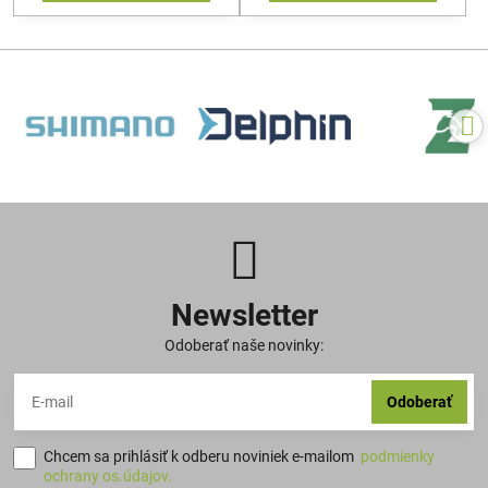
Newsletter
Odoberať naše novinky:
Odoberať
Chcem sa prihlásiť k odberu noviniek e-mailom
podmienky
ochrany os.údajov.