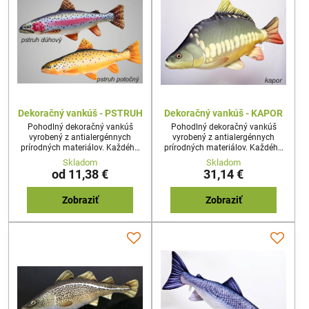
Dekoračný vankúš - PSTRUH
Dekoračný vankúš - KAPOR
Pohodlný dekoračný vankúš
Pohodlný dekoračný vankúš
vyrobený z antialergénnych
vyrobený z antialergénnych
prírodných materiálov. Každého
prírodných materiálov. Každého
prekvapí reálny tvar a dizajn
prekvapí reálny tvar a dizajn
Skladom
Skladom
vankúša. Najideálnejší darček pre
vankúša. Najideálnejší darček pre
od 11,38 €
31,14 €
každého nadšenca rybolovu,
každého nadšenca rybolovu,
alebo milovníka prírody.
alebo milovníka prírody.
Zobraziť
Zobraziť