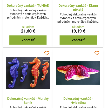
Dekoračný vankúš - TUNIAK
Dekoračný vankúš - Klaun
očkatý
Pohodlný dekoračný vankúš
vyrobený z antialergénnych
Pohodlný dekoračný vankúš
prírodných materiálov. Každého
vyrobený z antialergénnych
prekvapí reálny tvar a dizajn
prírodných materiálov. Každého
vankúša. Najideálnejší darček pre
prekvapí reálny tvar a dizajn
Skladom
Skladom
každého nadšenca rybolovu,
vankúša. Najideálnejší darček pre
21,60 €
19,19 €
alebo milovníka prírody.
každého nadšenca rybolovu,
alebo milovníka prírody.
Zobraziť
Zobraziť
Dekoračný vankúš - Morský
Dekoračný vankúš -
koník
Hviezdica
Pohodlný dekoračný vankúš
Pohodlný dekoračný vankúš