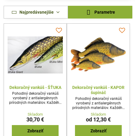
Najpredávanejšie
Parametre
Dekoračný vankúš - ŠŤUKA
Dekoračný vankúš - KAPOR
šupináč
Pohodlný dekoračný vankúš
vyrobený z antialergénnych
Pohodlný dekoračný vankúš
prírodných materiálov. Každého
vyrobený z antialergénnych
prekvapí reálny tvar a dizajn
prírodných materiálov. Každého
vankúša. Najideálnejší darček pre
prekvapí reálny tvar a dizajn
Skladom
Skladom
každého nadšenca rybolovu,
vankúša. Najideálnejší darček pre
30,70 €
od 12,30 €
alebo milovníka prírody.
každého nadšenca rybolovu,
alebo milovníka prírody.
Zobraziť
Zobraziť