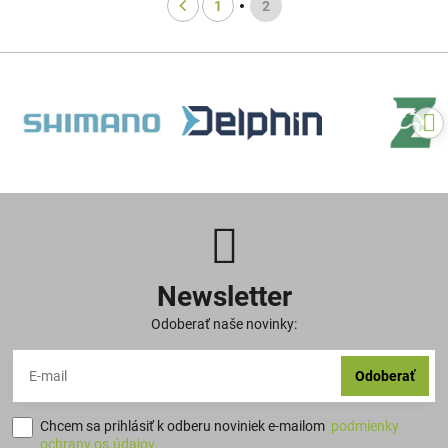
1
2
Newsletter
Odoberať naše novinky:
Odoberať
Chcem sa prihlásiť k odberu noviniek e-mailom
podmienky
ochrany os.údajov.