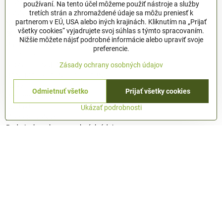
KTO SME
používaní. Na tento účel môžeme použiť nástroje a služby
AKČNÁ PONUKA
tretích strán a zhromaždené údaje sa môžu preniesť k
partnerom v EÚ, USA alebo iných krajinách. Kliknutím na „Prijať
Novinky
všetky cookies“ vyjadrujete svoj súhlas s týmto spracovaním.
Black friday
Nižšie môžete nájsť podrobné informácie alebo upraviť svoje
QanticaKreative
preferencie.
DARČEKY
ABSOLUTHORIUM
Zásady ochrany osobných údajov
QANTICA RYBÁRSKE PREDAJNE
Fotky
Odmietnuť všetko
Prijať všetky cookies
Obchodné podmienky
Kontakt
Ukázať podrobnosti
MAPA STRÁNKY
Podmienky ochrany osobných údajov
© 1996 - 2024 QANTICA S.R.O
Podmienky ochrany osobných údajov
OBCHODNÉ PODMIENKY
Všeobecné nariadenie o bezpečnosti produktov (GPSR), Regulation