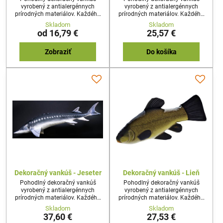
vyrobený z antialergénnych
vyrobený z antialergénnych
prírodných materiálov. Každého
prírodných materiálov. Každého
prekvapí reálny tvar a dizajn
prekvapí reálny tvar a dizajn
Skladom
Skladom
vankúša. Najideálnejší darček pre
vankúša. Najideálnejší darček pre
od 16,79 €
25,57 €
každého nadšenca rybolovu,
každého nadšenca rybolovu,
alebo milovníka prírody.
alebo milovníka prírody.
Zobraziť
Do košíka
Dekoračný vankúš - Jeseter
Dekoračný vankúš - Lieň
Pohodlný dekoračný vankúš
Pohodlný dekoračný vankúš
vyrobený z antialergénnych
vyrobený z antialergénnych
prírodných materiálov. Každého
prírodných materiálov. Každého
prekvapí reálny tvar a dizajn
prekvapí reálny tvar a dizajn
Skladom
Skladom
vankúša. Najideálnejší darček pre
vankúša. Najideálnejší darček pre
37,60 €
27,53 €
každého nadšenca rybolovu,
každého nadšenca rybolovu,