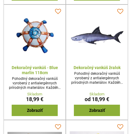
Dekoračný vankúš - Blue
Dekoračný vankúš žralok
marlin 118cm
Pohodlný dekoračný vankúš
vyrobený z antialergénnych
Pohodlný dekoračný vankúš
prírodných materiálov. Každého
vyrobený z antialergénnych
prekvapí reálny tvar a dizajn
prírodných materiálov. Každého
vankúša. Najideálnejší darček pre
prekvapí reálny tvar a dizajn
Skladom
Skladom
každého nadšenca rybolovu,
vankúša. Najideálnejší darček pre
18,99 €
od 18,99 €
alebo milovníka prírody.
každého nadšenca rybolovu,
alebo milovníka prírody.
Zobraziť
Zobraziť