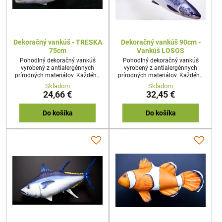
Dekoračný vankúš - TRESKA
Dekoračný vankúš 90cm -
75cm
Vankúš LOSOS
Pohodlný dekoračný vankúš
Pohodlný dekoračný vankúš
vyrobený z antialergénnych
vyrobený z antialergénnych
prírodných materiálov. Každého
prírodných materiálov. Každého
prekvapí reálny tvar a dizajn
prekvapí reálny tvar a dizajn
Skladom
Skladom
vankúša. Najideálnejší darček pre
vankúša. Najideálnejší darček pre
24,66 €
32,45 €
každého nadšenca rybolovu,
každého nadšenca rybolovu,
alebo milovníka prírody.
alebo milovníka prírody.
Do košíka
Do košíka