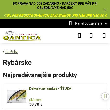
DOPRAVA NAD 50€ ZADARMO / DARČEKY PRE VÁS PRI
OBJEDNÁVKE NAD 50€
✕
-10% PRE REGISTROVANÝCH ZÁKAZNÍKOV PRI NÁKUPE NAD 50 €
Panel používateľa
Darčeky
Rybárske
Najpredávanejšie produkty
Dekoračný vankúš - ŠŤUKA
Skladom
30,70 €