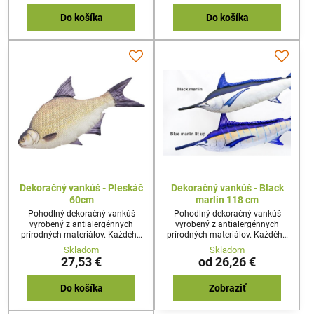
alebo milovníka prírody.
alebo milovníka prírody.
Do košíka
Do košíka
Dekoračný vankúš - Pleskáč
Dekoračný vankúš - Black
60cm
marlin 118 cm
Pohodlný dekoračný vankúš
Pohodlný dekoračný vankúš
vyrobený z antialergénnych
vyrobený z antialergénnych
prírodných materiálov. Každého
prírodných materiálov. Každého
prekvapí reálny tvar a dizajn
prekvapí reálny tvar a dizajn
Skladom
Skladom
vankúša. Najideálnejší darček pre
vankúša. Najideálnejší darček pre
27,53 €
od 26,26 €
každého nadšenca rybolovu,
každého nadšenca rybolovu,
alebo milovníka prírody.
alebo milovníka prírody.
Do košíka
Zobraziť