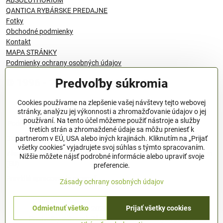
ABSOLUTHORIUM
QANTICA RYBÁRSKE PREDAJNE
Fotky
Obchodné podmienky
Kontakt
MAPA STRÁNKY
Podmienky ochrany osobných údajov
Predvoľby súkromia
© 1996 - 2024 QANTICA S.R.O
Cookies používame na zlepšenie vašej návštevy tejto webovej
stránky, analýzu jej výkonnosti a zhromažďovanie údajov o jej
používaní. Na tento účel môžeme použiť nástroje a služby
Podmienky ochrany osobných údajov
tretích strán a zhromaždené údaje sa môžu preniesť k
OBCHODNÉ PODMIENKY
partnerom v EÚ, USA alebo iných krajinách. Kliknutím na „Prijať
všetky cookies“ vyjadrujete svoj súhlas s týmto spracovaním.
Všeobecné nariadenie o bezpečnosti produktov (GPSR), Regulation
Nižšie môžete nájsť podrobné informácie alebo upraviť svoje
(EU)
preferencie.
Pravidlá spracovania recenzií
Zásady ochrany osobných údajov
Odmietnuť všetko
Prijať všetky cookies
©
2026
Copyright
Predvoľby súkromia
Zásady ochrany osobných údajov