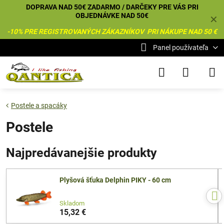
DOPRAVA NAD 50€ ZADARMO / DARČEKY PRE VÁS PRI
OBJEDNÁVKE NAD 50€
✕
-10% PRE REGISTROVANÝCH ZÁKAZNÍKOV PRI NÁKUPE NAD 50 €
Panel používateľa
Postele a spacáky
Postele
Najpredávanejšie produkty
Plyšová šťuka Delphin PIKY - 60 cm
Skladom
15,32 €