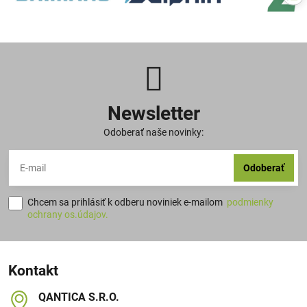
Newsletter
Odoberať naše novinky:
Odoberať
Chcem sa prihlásiť k odberu noviniek e-mailom
podmienky
ochrany os.údajov.
Kontakt
QANTICA S​.R​.O​.