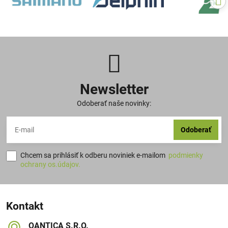
Newsletter
Odoberať naše novinky:
Odoberať
Chcem sa prihlásiť k odberu noviniek e-mailom
podmienky
ochrany os.údajov.
Kontakt
QANTICA S​.R​.O​.