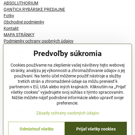
ABSOLUTHORIUM
QANTICA RYBÁRSKE PREDAJNE
Fotky
Obchodné podmienky
Kontakt
MAPA STRÁNKY
Podmienky ochrany osobných údajov
Predvoľby súkromia
© 1996 - 2024 QANTICA S.R.O
Cookies používame na zlepšenie vašej návštevy tejto webovej
stránky, analýzu jej výkonnosti a zhromažďovanie údajov o jej
používaní. Na tento účel môžeme použiť nástroje a služby
Podmienky ochrany osobných údajov
tretích strán a zhromaždené údaje sa môžu preniesť k
OBCHODNÉ PODMIENKY
partnerom v EÚ, USA alebo iných krajinách. Kliknutím na „Prijať
všetky cookies“ vyjadrujete svoj súhlas s týmto spracovaním.
Všeobecné nariadenie o bezpečnosti produktov (GPSR), Regulation
Nižšie môžete nájsť podrobné informácie alebo upraviť svoje
(EU)
preferencie.
Pravidlá spracovania recenzií
Zásady ochrany osobných údajov
Odmietnuť všetko
Prijať všetky cookies
©
2026
Copyright