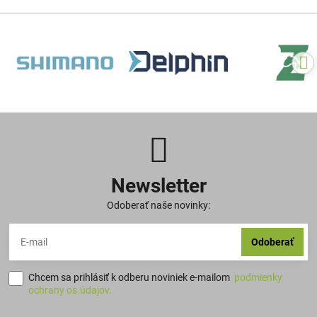
Newsletter
Odoberať naše novinky:
Odoberať
Chcem sa prihlásiť k odberu noviniek e-mailom
podmienky
ochrany os.údajov.