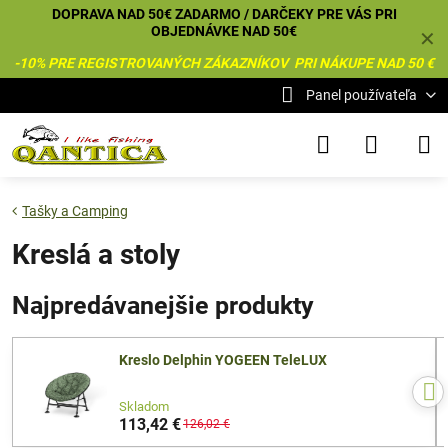
DOPRAVA NAD 50€ ZADARMO / DARČEKY PRE VÁS PRI
OBJEDNÁVKE NAD 50€
✕
-10% PRE REGISTROVANÝCH ZÁKAZNÍKOV PRI NÁKUPE NAD 50 €
Panel používateľa
Tašky a Camping
Kreslá a stoly
Najpredávanejšie produkty
Kreslo Delphin YOGEEN TeleLUX
Skladom
113,42 €
126,02 €