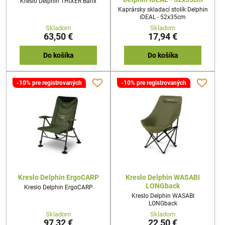
Kreslo Delphin THIXER Banx
Kaprársky skladací stolík Delphin
iDEAL - 52x35cm
Skladom
Skladom
63,50 €
17,94 €
Do košíka
Do košíka
-10% pre registrovaných
-10% pre registrovaných
Kreslo Delphin ErgoCARP
Kreslo Delphin WASABI
LONGback
Kreslo Delphin ErgoCARP
Kreslo Delphin WASABI
LONGback
Skladom
Skladom
97,32 €
22,50 €