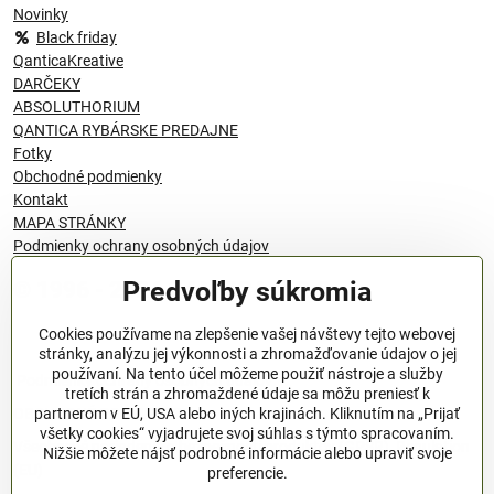
Novinky
Black friday
QanticaKreative
DARČEKY
ABSOLUTHORIUM
QANTICA RYBÁRSKE PREDAJNE
Fotky
Obchodné podmienky
Kontakt
MAPA STRÁNKY
Podmienky ochrany osobných údajov
Predvoľby súkromia
© 1996 - 2024 QANTICA S.R.O
Cookies používame na zlepšenie vašej návštevy tejto webovej
stránky, analýzu jej výkonnosti a zhromažďovanie údajov o jej
používaní. Na tento účel môžeme použiť nástroje a služby
Podmienky ochrany osobných údajov
tretích strán a zhromaždené údaje sa môžu preniesť k
OBCHODNÉ PODMIENKY
partnerom v EÚ, USA alebo iných krajinách. Kliknutím na „Prijať
všetky cookies“ vyjadrujete svoj súhlas s týmto spracovaním.
Všeobecné nariadenie o bezpečnosti produktov (GPSR), Regulation
Nižšie môžete nájsť podrobné informácie alebo upraviť svoje
(EU)
preferencie.