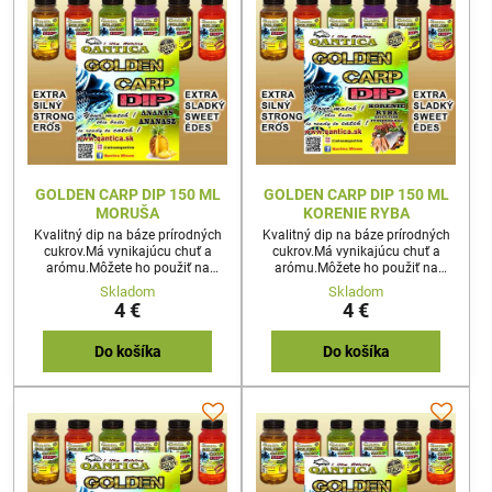
GOLDEN CARP DIP 150 ML
GOLDEN CARP DIP 150 ML
MORUŠA
KORENIE RYBA
Kvalitný dip na báze prírodných
Kvalitný dip na báze prírodných
cukrov.Má vynikajúcu chuť a
cukrov.Má vynikajúcu chuť a
arómu.Môžete ho použiť na
arómu.Môžete ho použiť na
akúkoľvek nástrahu
akúkoľvek nástrahu
Skladom
Skladom
4 €
4 €
Do košíka
Do košíka