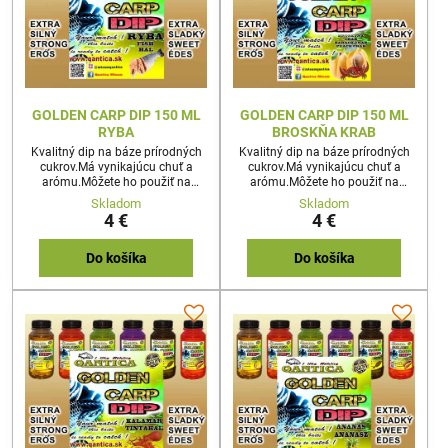
GOLDEN CARP DIP 150 ML
GOLDEN CARP DIP 150 ML
RYBA
BROSKŇA KRAB
Kvalitný dip na báze prírodných
Kvalitný dip na báze prírodných
cukrov.Má vynikajúcu chuť a
cukrov.Má vynikajúcu chuť a
arómu.Môžete ho použiť na
arómu.Môžete ho použiť na
akúkoľvek nástrahu
akúkoľvek nástrahu
Skladom
Skladom
4 €
4 €
Do košíka
Do košíka