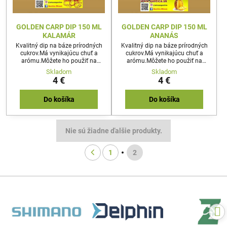
GOLDEN CARP DIP 150 ML
GOLDEN CARP DIP 150 ML
KALAMÁR
ANANÁS
Kvalitný dip na báze prírodných
Kvalitný dip na báze prírodných
cukrov.Má vynikajúcu chuť a
cukrov.Má vynikajúcu chuť a
arómu.Môžete ho použiť na
arómu.Môžete ho použiť na
akúkoľvek nástrahu
akúkoľvek nástrahu
Skladom
Skladom
4 €
4 €
Do košíka
Do košíka
Nie sú žiadne ďalšie produkty.
1
2