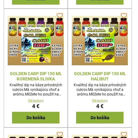
GOLDEN CARP DIP 150 ML
GOLDEN CARP DIP 150 ML
KORENENÁ SLIVKA
HALIBUT
Kvalitný dip na báze prírodných
Kvalitný dip na báze prírodných
cukrov.Má vynikajúcu chuť a
cukrov.Má vynikajúcu chuť a
arómu.Môžete ho použiť na
arómu.Môžete ho použiť na
akúkoľvek nástrahu
akúkoľvek nástrahu
Skladom
Skladom
4 €
4 €
Do košíka
Do košíka