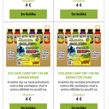
Skladom
Skladom
4 €
4 €
Do košíka
Do košíka
GOLDEN CARP DIP 150 ML
GOLDEN CARP DIP 150 ML
BANÁN KRAB
MONSTER CRAB
Kvalitný dip na báze prírodných
Kvalitný dip na báze prírodných
cukrov.Má vynikajúcu chuť a
cukrov.Má vynikajúcu chuť a
arómu.Môžete ho použiť na
arómu.Môžete ho použiť na
akúkoľvek nástrahu
akúkoľvek nástrahu
Skladom
Skladom
4 €
4 €
Do košíka
Do košíka