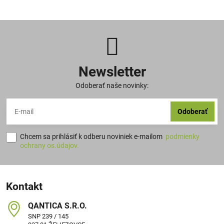
Newsletter
Odoberať naše novinky:
Odoberať
Chcem sa prihlásiť k odberu noviniek e-mailom
podmienky
ochrany os.údajov.
Kontakt
QANTICA S​.R​.O​.
SNP 239 / 145