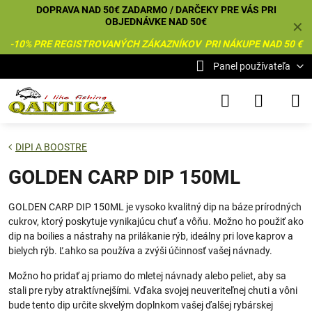
DOPRAVA NAD 50€ ZADARMO / DARČEKY PRE VÁS PRI
OBJEDNÁVKE NAD 50€
✕
-10% PRE REGISTROVANÝCH ZÁKAZNÍKOV PRI NÁKUPE NAD 50 €
Panel používateľa
DIPI A BOOSTRE
GOLDEN CARP DIP 150ML
GOLDEN CARP DIP 150ML je vysoko kvalitný dip na báze prírodných
cukrov, ktorý poskytuje vynikajúcu chuť a vôňu. Možno ho použiť ako
dip na boilies a nástrahy na prilákanie rýb, ideálny pri love kaprov a
bielych rýb. Ľahko sa používa a zvýši účinnosť vašej návnady.
Možno ho pridať aj priamo do mletej návnady alebo peliet, aby sa
stali pre ryby atraktívnejšími. Vďaka svojej neuveriteľnej chuti a vôni
bude tento dip určite skvelým doplnkom vašej ďalšej rybárskej