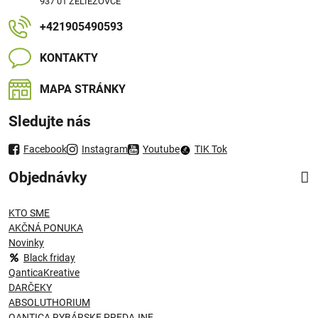
937 01 ŽELIEZOVCE
+421905490593
KONTAKTY
MAPA STRÁNKY
Sledujte nás
Facebook
Instagram
Youtube
TIK Tok
Objednávky
KTO SME
AKČNÁ PONUKA
Novinky
Black friday
QanticaKreative
DARČEKY
ABSOLUTHORIUM
QANTICA RYBÁRSKE PREDAJNE