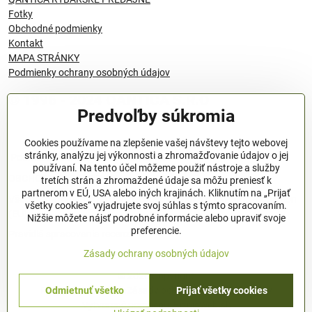
Fotky
Obchodné podmienky
Kontakt
MAPA STRÁNKY
Podmienky ochrany osobných údajov
© 1996 - 2024 QANTICA S.R.O
Predvoľby súkromia
Cookies používame na zlepšenie vašej návštevy tejto webovej
stránky, analýzu jej výkonnosti a zhromažďovanie údajov o jej
Podmienky ochrany osobných údajov
používaní. Na tento účel môžeme použiť nástroje a služby
OBCHODNÉ PODMIENKY
tretích strán a zhromaždené údaje sa môžu preniesť k
partnerom v EÚ, USA alebo iných krajinách. Kliknutím na „Prijať
Všeobecné nariadenie o bezpečnosti produktov (GPSR), Regulation
všetky cookies“ vyjadrujete svoj súhlas s týmto spracovaním.
(EU)
Nižšie môžete nájsť podrobné informácie alebo upraviť svoje
preferencie.
Pravidlá spracovania recenzií
Zásady ochrany osobných údajov
©
2026
Copyright
Odmietnuť všetko
Prijať všetky cookies
Predvoľby súkromia
Zásady ochrany osobných údajov
Vytvorené pomocou:
BiznisWeb.sk