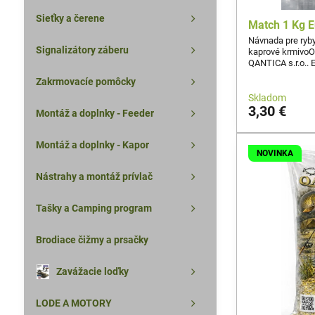
Sieťky a čerene
Match 1 Kg E
Návnada pre ryb
Signalizátory záberu
kaprové krmivoO
QANTICA s.r.o.. 
s výraznou arómo
Zakrmovacíe pomôcky
dlhoročných skús
klasickú, rokmi o
Skladom
pretekárskych ná
3,30 €
Montáž a doplnky - Feeder
výkon pri rekrea
Montáž a doplnky - Kapor
NOVINKA
Nástrahy a montáž prívlač
Tašky a Camping program
Brodiace čižmy a prsačky
Zavážacie loďky
LODE A MOTORY