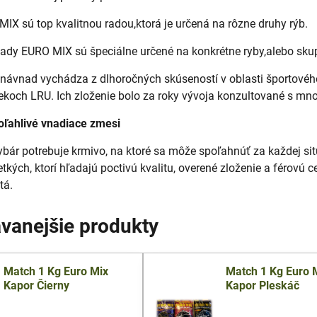
IX sú top kvalitnou radou,ktorá je určená na rôzne druhy rýb.
ady EURO MIX sú špeciálne určené na konkrétne ryby,alebo skup
 návnad vychádza z dlhoročných skúseností v oblasti športového
ekoch LRU. Ich zloženie bolo za roky vývoja konzultované s mn
ľahlivé vnadiace zmesi
ybár potrebuje krmivo, na ktoré sa môže spoľahnúť za každej sit
kých, ktorí hľadajú poctivú kvalitu, overené zloženie a férovú c
tá.
vanejšie produkty
Match 1 Kg Euro Mix
Match 1 Kg Euro 
Kapor Čierny
Kapor Pleskáč