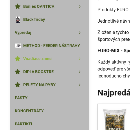
Boilies QANTICA
Produkty EURO M
Black friday
Jednotlivé návn
Zloženie týchto
Výpredaj
športových pret
METHOD - FEEDER NÁSTRAHY
EURO-MIX - Spo
Vnadiace zmesi
Každý aktívny r
odpoveď pre všet
DIPI A BOOSTRE
jednoducho chy
PELETY NA RYBY
Najpredá
PASTY
KONCENTRÁTY
PARTIKEL