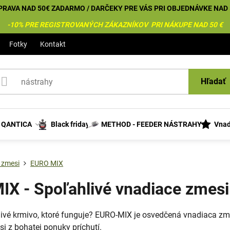
PRAVA NAD 50€ ZADARMO / DARČEKY PRE VÁS PRI OBJEDNÁVKE NAD 
-10% PRE REGISTROVANÝCH ZÁKAZNÍKOV PRI NÁKUPE NAD 50 €
Fotky
Kontakt
Hľadať
s QANTICA
Black friday
METHOD - FEEDER NÁSTRAHY
Vnad
 zmesi
EURO MIX
X - Spoľahlivé vnadiace zmesi
ivé krmivo, ktoré funguje? EURO-MIX je osvedčená vnadiaca zmes
si z bohatej ponuky príchutí.