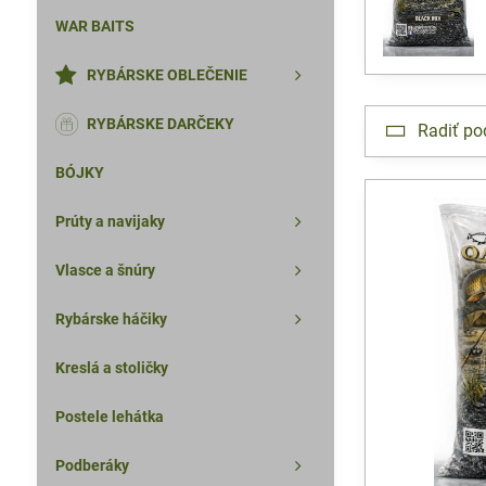
WAR BAITS
RYBÁRSKE OBLEČENIE
RYBÁRSKE DARČEKY
Radiť po
BÓJKY
Prúty a navijaky
Vlasce a šnúry
Rybárske háčiky
Kreslá a stoličky
Postele lehátka
Podberáky