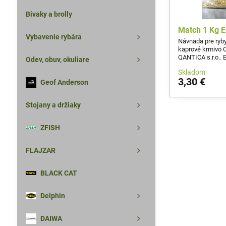
Bivaky a brolly
Match 1 Kg E
Vybavenie rybára
Návnada pre ryb
kaprové krmivo O
QANTICA s.r.o.. 
Odev, obuv, okuliare
s výraznou arómo
Skladom
dlhoročných skús
3,30 €
klasickú, rokmi o
Geof Anderson
pretekárskych ná
výkon pri rekrea
Stojany a držiaky
ZFISH
FLAJZAR
BLACK CAT
Delphin
DAIWA