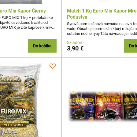
uro Mix Kapor Čierny
Match 1 Kg Euro Mix Kapor Mr
Podustva
y EURO MIX 1 kg – pretekárske
bjavte osvedčenú kvalitu od
Syrová parmezánová návnada na lov v te
EURO MIX je žlté kaprové krmivo
vode. Obsahuje parmezán,ktorý milujú m
u, vyvinuté na základe
ostatné riečne ryby.Táto návnada je riedi
eností zo súťaží LRU. Ide o
pomere 1/3 a obsahuje aj špeciálne kore
verenú sériu najkvalitnejších
Skladom
Do košíka
Do 
vnad, ktorá ponúka spoľahlivý
3,90 €
čnom aj športovom love.