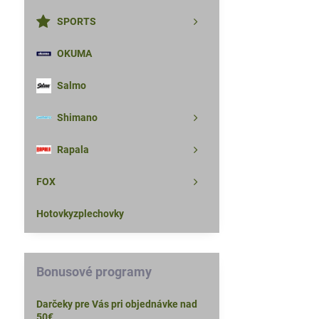
SPORTS
OKUMA
Salmo
Shimano
Rapala
FOX
Hotovkyzplechovky
Bonusové programy
Darčeky pre Vás pri objednávke nad
50€