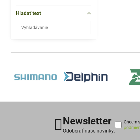
Hľadať text
Prehľadať
výsledky
filtra
fulltextom
Newsletter
Chcem sa
podmien
Odoberať naše novinky: