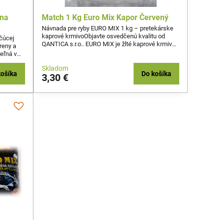
ena
Match 1 Kg Euro Mix Kapor Červený
Návnada pre ryby EURO MIX 1 kg – pretekárske
kaprové krmivoObjavte osvedčenú kvalitu od
čúcej
QANTICA s.r.o.. EURO MIX je žlté kaprové krmivo
reny a
s výraznou arómou, vyvinuté na základe
teľná v
dlhoročných skúseností zo súťaží LRU. Ide o
niny.
klasickú, rokmi overenú sériu najkvalitnejších
Skladom
košíka
Do košíka
pretekárskych návnad, ktorá ponúka spoľahlivý
3,30 €
výkon pri rekreačnom aj športovom love.