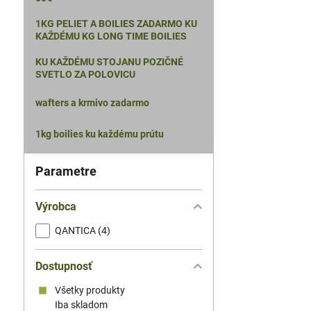
1KG PELIET A BOILIES ZADARMO KU
KAŽDÉMU KG LONG TIME BOILIES
KU KAŽDÉMU STOJANU POZIČNÉ
SVETLO ZA POLOVICU
wafters a krmivo zadarmo
1kg boilies ku každému prútu
Parametre
Výrobca
QANTICA (4)
Dostupnosť
Všetky produkty
Iba skladom