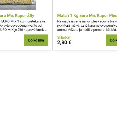
uro Mix Kapor Žltý
Match 1 Kg Euro Mix Kapor Ple
y EURO MIX 1 kg – pretekárske
Návnada určené na lov pleskáčov a biel
bjavte osvedčenú kvalitu od
rýb,ktorá má výraznú karamelovo perník
EURO MIX je žlté kaprové krmivo
arómu.Môžete ju riediť v pomere 1:3. Má
u, vyvinuté na základe
jemnejšiu štruktúru a perfektne sa hodí n
Skladom
eností zo súťaží LRU. Ide o
method feedrom, alebo na plávanú. Toto n
Do košíka
Do 
2,90 €
verenú sériu najkvalitnejších
ďalšia vnadiaca zmes. EURO-MIX Match
vnad, ktorá ponúka spoľahlivý
Pleskáč je presne vyladené krmivo pre ry
čnom aj športovom love.
ktorí nechcú nechať nič na náhodu. Jeh
"match" štruktúra a vyvážená...