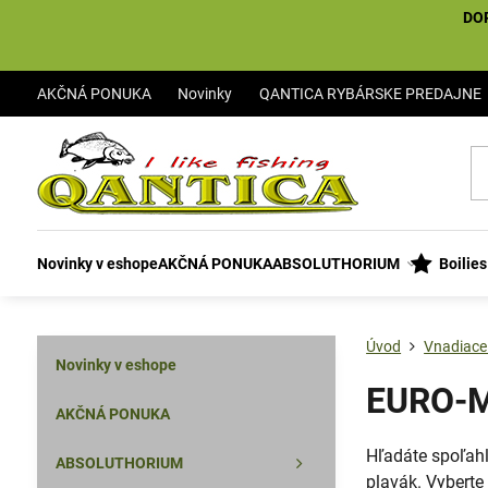
DO
AKČNÁ PONUKA
Novinky
QANTICA RYBÁRSKE PREDAJNE
Novinky v eshope
AKČNÁ PONUKA
ABSOLUTHORIUM
Boilie
Úvod
Vnadiace
Novinky v eshope
EURO-MI
AKČNÁ PONUKA
Hľadáte spoľahl
ABSOLUTHORIUM
plavák. Vyberte 