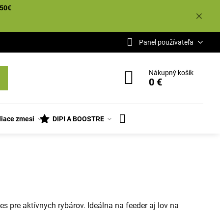
50€
✕
Panel používateľa
Nákupný košík
0 €
iace zmesi
DIPI A BOOSTRE
 pre aktívnych rybárov. Ideálna na feeder aj lov na