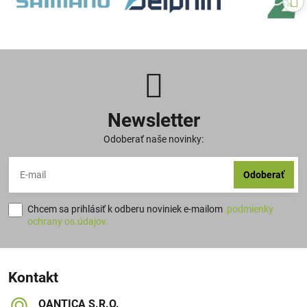
Newsletter
Odoberať naše novinky:
Odoberať
Chcem sa prihlásiť k odberu noviniek e-mailom
podmienky
ochrany os.údajov.
Kontakt
QANTICA S​.R​.O​.