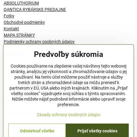
ABSOLUTHORIUM
QANTICA RYBÁRSKE PREDAJNE
Fotky
Obchodné podmienky
Kontakt
MAPA STRÁNKY
Podmienky ochrany osobných údajov
Predvoľby súkromia
© 1996 - 2024 QANTICA S.R.O
Cookies používame na zlepšenie vašej návštevy tejto webovej
stránky, analýzu jej výkonnosti a zhromažďovanie údajov o jej
používaní. Na tento účel môžeme použiť nástroje a služby
Podmienky ochrany osobných údajov
tretích strán a zhromaždené údaje sa môžu preniesť k
OBCHODNÉ PODMIENKY
partnerom v EÚ, USA alebo iných krajinách. Kliknutím na „Prijať
všetky cookies“ vyjadrujete svoj súhlas s týmto spracovaním.
Všeobecné nariadenie o bezpečnosti produktov (GPSR), Regulation
Nižšie môžete nájsť podrobné informácie alebo upraviť svoje
(EU)
preferencie.
Pravidlá spracovania recenzií
Zásady ochrany osobných údajov
Odmietnuť všetko
Prijať všetky cookies
©
2026
Copyright