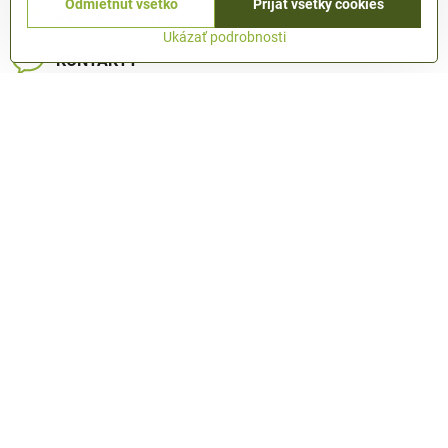
Odmietnuť všetko
Prijať všetky cookies
+421905490593
Ukázať podrobnosti
KONTAKTY
MAPA STRÁNKY
Sledujte nás
Facebook
Instagram
Youtube
TIK Tok
Objednávky
KTO SME
AKČNÁ PONUKA
Novinky
Black friday
QanticaKreative
DARČEKY
ABSOLUTHORIUM
QANTICA RYBÁRSKE PREDAJNE
Fotky