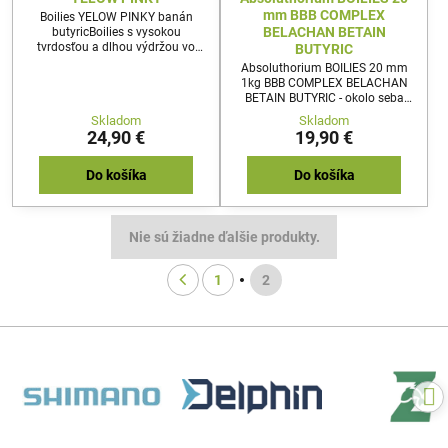
mm BBB COMPLEX
Boilies YELOW PINKY banán
BELACHAN BETAIN
butyricBoilies s vysokou
tvrdosťou a dlhou výdržou vo
BUTYRIC
vode vďaka caseinu a sušeným
Absoluthorium BOILIES 20 mm
bielkom .Prenikavo a stabilne
1kg BBB COMPLEX BELACHAN
aromatické vďaka
BETAIN BUTYRIC - okolo seba
vysokokvalitným koncentrátom a
zanechávajú účinnú pachovú
Skladom
Skladom
prísadám.V kaprárine existuje
stopu. Mimoriadne účinné aj na
24,90 €
19,90 €
nepísané pravidlo: ak chcete
prechytaných vodách ! Originál
chytiť rybu, akú ešte nikto
anglický cc moore
nechytil, musíte použiť nástrahu,
belachan.rozpustné
Do košíka
Do košíka
akú ešte nikto nepoužil. Presne s
touto myšlienkou vzniklo boilies
Yelow Pinky. Jeho...
Nie sú žiadne ďalšie produkty.
1
2