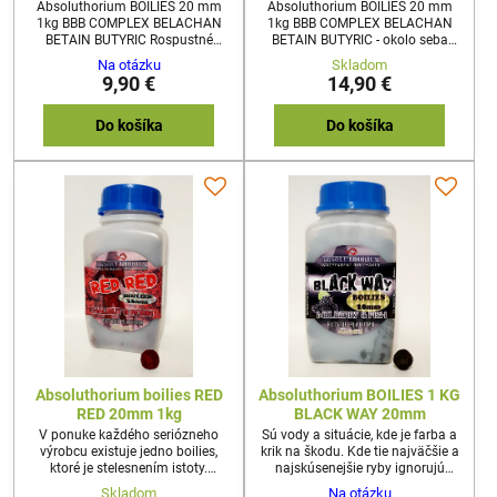
Absoluthorium BOILIES 20 mm
Absoluthorium BOILIES 20 mm
1kg BBB COMPLEX BELACHAN
1kg BBB COMPLEX BELACHAN
BETAIN BUTYRIC Rospustné
BETAIN BUTYRIC - okolo seba
bolies,k toré okolo seba
zanechávajú účinnú pachovú
Na otázku
Skladom
zanechávujú účinnú pachovú
stopu. Mimoriadne účinné aj na
9,90 €
14,90 €
stopu.Mimoriadne účinné aj na
prechytaných vodách ! Originál
prechytaných vodách ! Originál
anglický cc moore belachan.Sú
anglický cc moore belachan.
nástrahy, ktoré kapry jednoducho
Do košíka
Do košíka
milujú. A potom sú nástrahy,
ktorých potravinový signál je tak
silný a prenikavý, že ho nedokážu
ignorovať. Absoluthorium BBB
Complex patrí do druhej
kategórie....
Absoluthorium boilies RED
Absoluthorium BOILIES 1 KG
RED 20mm 1kg
BLACK WAY 20mm
V ponuke každého seriózneho
Sú vody a situácie, kde je farba a
výrobcu existuje jedno boilies,
krik na škodu. Kde tie najväčšie a
ktoré je stelesnením istoty.
najskúsenejšie ryby ignorujú
Produkt, po ktorom siahnete, keď
všetko, čo len trochu zaváňa
Skladom
Na otázku