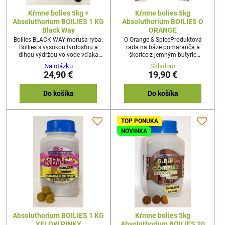
Kŕmne bolies 5kg +
Kŕmne bolies 5kg
Absoluthorium BOILIES 1 KG
Absoluthorium BOILIES O
Black Way
ORANGE
Boilies BLACK WAY moruša-ryba.
O Orange & SpiceProduktová
Boilies s vysokou tvrdosťou a
rada na báze pomaranča a
dlhou výdržou vo vode vďaka
škorice z jemným butyric
caseinu a sušeným bielkom.
základom. .Prenikavo a stabilne
Na otázku
Skladom
Prenikavo a stabilne aromatické
aromatické vďaka
24,90 €
19,90 €
vďaka vysokokvalitným
vysokokvalitným koncentrátom a
koncentrátom a prísadám.
prísadám. Rozpustné
EXKLUZÍVNA CENA NA KŔMNE
Do košíka
Do košíka
BOILIES V KOMBINÁCII S
Absoluthorium BOILIES 1 KG
Black Way. ZA 1KG KŔMNEHO
TOP PONUKA
BOILIES = 2€/1KG Celkovo tak
získate prefektnú chytaciu
NOVINKA
zostavu a cena boilies Vás tak
Vyjde na...
Absoluthorium BOILIES 1 KG
Kŕmne bolies 5kg
YELOW PINKY
Absoluthorium BOILIES 20