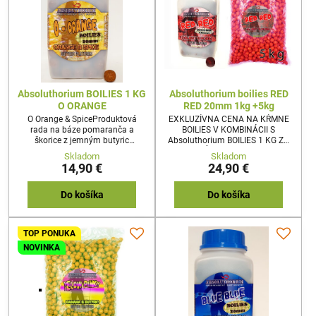
Absoluthorium BOILIES 1 KG
Absoluthorium boilies RED
O ORANGE
RED 20mm 1kg +5kg
O Orange & SpiceProduktová
EXKLUZÍVNA CENA NA KŔMNE
rada na báze pomaranča a
BOILIES V KOMBINÁCII S
škorice z jemným butyric
Absoluthorium BOILIES 1 KG ZA
základom. Boilies s vysokou
1KG KŔMNEHO BOILIES =
Skladom
Skladom
tvrdosťou a dlhou výdržou vo
2€/1KGCelkovo tak získate
14,90 €
24,90 €
vode vďaka caseinu a sušeným
prefektnú chytaciu zostavu a
bielkom.Prenikavo a stabilne
cena boilies Vás tak Vyjde na
aromatické vďaka
4,15€ za 1kg !!!! Originál ROBIN
Do košíka
Do košíka
vysokokvalitným koncentrátom a
RED od haiths a red halibut
prísadám.
Boilies s vysokou tvrdosťou a
dlhou výdržou vo vode vďaka
TOP PONUKA
caseinu a sušeným bielkom.
NOVINKA