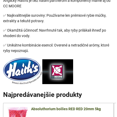
Anglický Haiths je tiež našim partnerom a komponenty máme aj od
CC MOORE
✅ Najkvalitnejšie suroviny: Používame len prémiové rybie múčky,
extrakty a tekuté potravy.
✅ Okamžitá účinnosť: Navrhnuté tak, aby ryby prilákali ihneď po
vhodení do vody.
✅ Unikátne kombinácie esencií: Overené a netradičné arómy, ktoré
ryby nepoznajú.
Najpredávanejšie produkty
Absoluthorium boilies RED RED 20mm 5kg