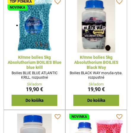
TOP PONUKA
BOILIES = 2€/1KGCelkovo tak
získate prefektnú chytaciu
NOVINKA
zostavu a cena boilies Vás tak
Vyjde...
Kŕmne bolies 5kg
Kŕmne bolies 5kg
Absoluthorium BOILIES Blue
Absoluthorium BOILIES
blue krill
Black Way
Boilies BLUE BLUE ATLANTIC
Boilies BLACK WAY moruša-ryba.
KRILL. rozpustné
rozpustné
Skladom
Skladom
19,90 €
19,90 €
Do košíka
Do košíka
NOVINKA