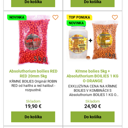
cena boilies Vás tak Vyjde na
Vyjde na 4,15€ za 1kg !!!!
Do košíka
Do košíka
4,15€ za 1kg !!!!
NOVINKA
TOP PONUKA
NOVINKA
Absoluthorium boilies RED
Kŕmne bolies 5kg +
RED 20mm 5kg
Absoluthorium BOILIES 1 KG
O ORANGE
KŔMNE BOILIES Originál ROBIN
RED od haiths a red halibut -
EXKLUZÍVNA CENA NA KŔMNE
rozpustné.
BOILIES V KOMBINÁCII S
Absoluthorium BOILIES 1 KG O
ORANGECENA ZA 1KG
Skladom
Skladom
KŔMNEHO BOILIES =
19,90 €
24,90 €
2€/1KGCelkovo tak získate
prefektnú chytaciu zostavu a
cena boilies Vás tak Vyjde na
Do košíka
Do košíka
4,15€ za 1kg !!!!