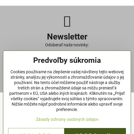
Newsletter
Odoberať naše novinky:
Predvoľby súkromia
Odoberať
Cookies používame na zlepšenie vašej návštevy tejto webovej
Chcem sa prihlásiť k odberu noviniek e-mailom
podmienky
stránky, analýzu jej výkonnosti a zhromažďovanie údajov o jej
ochrany os.údajov.
používaní. Na tento účel môžeme použiť nástroje a služby
tretích strán a zhromaždené údaje sa môžu preniesť k
partnerom v EÚ, USA alebo iných krajinách. Kliknutím na „Prijať
všetky cookies“ vyjadrujete svoj súhlas s týmto spracovaním.
Kontakt
Nižšie môžete nájsť podrobné informácie alebo upraviť svoje
preferencie.
QANTICA S​.R​.O​.
Zásady ochrany osobných údajov
SNP 239 / 145
937 01 ŽELIEZOVCE