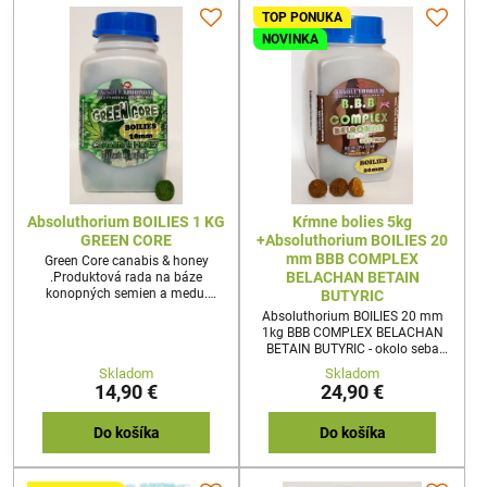
TOP PONUKA
NOVINKA
Absoluthorium BOILIES 1 KG
Kŕmne bolies 5kg
GREEN CORE
+Absoluthorium BOILIES 20
mm BBB COMPLEX
Green Core canabis & honey
BELACHAN BETAIN
.Produktová rada na báze
konopných semien a medu.
BUTYRIC
Boilies s vysokou tvrdosťou a
Absoluthorium BOILIES 20 mm
dlhou výdržou vo vode vďaka
1kg BBB COMPLEX BELACHAN
caseinu a sušeným bielkom
BETAIN BUTYRIC - okolo seba
.Prenikavo a stabilne aromatické
zanechávajú účinnú pachovú
Skladom
Skladom
vďaka vysokokvalitným
stopu. Mimoriadne účinné aj na
14,90 €
24,90 €
koncentrátom a prísadám.
prechytaných vodách ! Originál
anglický cc moore belachan.
EXKLUZÍVNA CENA NA KŔMNE
Do košíka
Do košíka
BOILIES V KOMBINÁCII S
Absoluthorium BOILIES 1 KG BBB
.CENA ZA 1KG KŔMNEHO