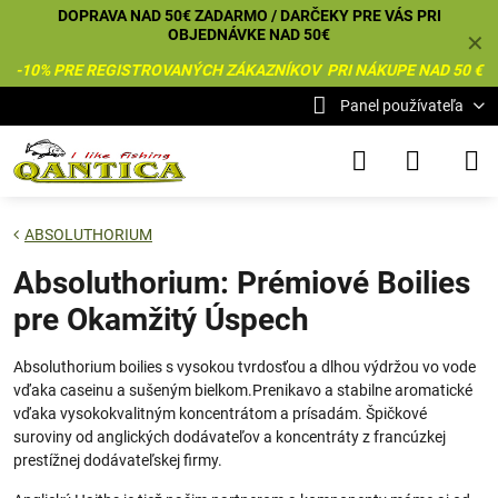
DOPRAVA NAD 50€ ZADARMO / DARČEKY PRE VÁS PRI
OBJEDNÁVKE NAD 50€
✕
-10% PRE REGISTROVANÝCH ZÁKAZNÍKOV PRI NÁKUPE NAD 50 €
Panel používateľa
ABSOLUTHORIUM
Absoluthorium: Prémiové Boilies
pre Okamžitý Úspech
Absoluthorium boilies s vysokou tvrdosťou a dlhou výdržou vo vode
vďaka caseinu a sušeným bielkom.Prenikavo a stabilne aromatické
vďaka vysokokvalitným koncentrátom a prísadám. Špičkové
suroviny od anglických dodávateľov a koncentráty z francúzkej
prestížnej dodávateľskej firmy.