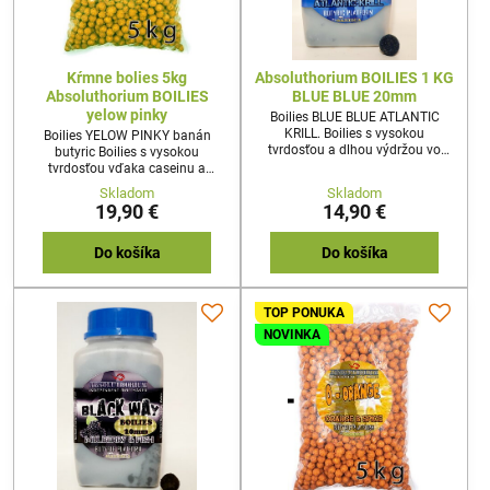
Kŕmne bolies 5kg
Absoluthorium BOILIES 1 KG
Absoluthorium BOILIES
BLUE BLUE 20mm
yelow pinky
Boilies BLUE BLUE ATLANTIC
KRILL. Boilies s vysokou
Boilies YELOW PINKY banán
tvrdosťou a dlhou výdržou vo
butyric Boilies s vysokou
vode vďaka caseinu a sušeným
tvrdosťou vďaka caseinu a
bielkom. Prenikavo a stabilne
sušeným bielkom .Prenikavo a
Skladom
Skladom
aromatické vďaka
stabilne aromatické vďaka
19,90 €
14,90 €
vysokokvalitným koncentrátom a
vysokokvalitným koncentrátom a
prísadám.V arzenáli každého
prísadám.
špičkového kaprára existuje
Do košíka
Do košíka
nástraha, ktorá prichádza na rad,
keď všetko ostatné zlyhá.
Nástraha, ktorá je tak odlišná, že
TOP PONUKA
dokáže oklamať aj tie
najskúsenejšie ryby. Presne
NOVINKA
takou...