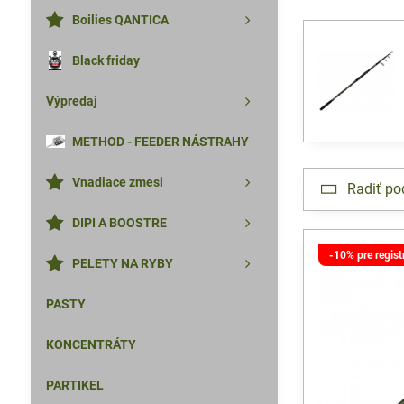
Boilies QANTICA
Black friday
Výpredaj
METHOD - FEEDER NÁSTRAHY
Vnadiace zmesi
Radiť po
DIPI A BOOSTRE
-10% pre regis
PELETY NA RYBY
PASTY
KONCENTRÁTY
PARTIKEL