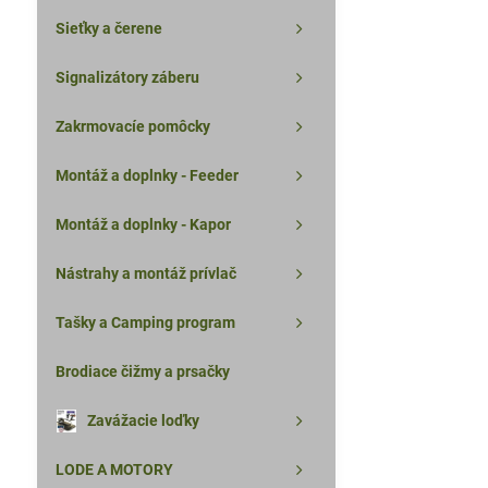
Sieťky a čerene
Signalizátory záberu
Zakrmovacíe pomôcky
Montáž a doplnky - Feeder
Montáž a doplnky - Kapor
Nástrahy a montáž prívlač
Tašky a Camping program
Brodiace čižmy a prsačky
Zavážacie loďky
LODE A MOTORY