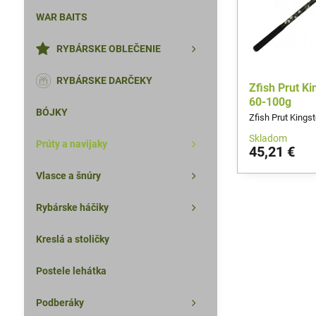
WAR BAITS
RYBÁRSKE OBLEČENIE
RYBÁRSKE DARČEKY
Zfish Prut K
60-100g
BÓJKY
Zfish Prut Kings
Skladom
Prúty a navijaky
45,21 €
Vlasce a šnúry
Rybárske háčiky
Kreslá a stoličky
Postele lehátka
Podberáky