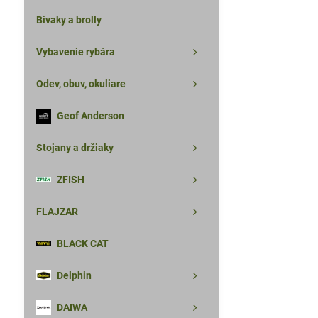
Bivaky a brolly
Vybavenie rybára
Odev, obuv, okuliare
Geof Anderson
Stojany a držiaky
ZFISH
FLAJZAR
BLACK CAT
Delphin
DAIWA