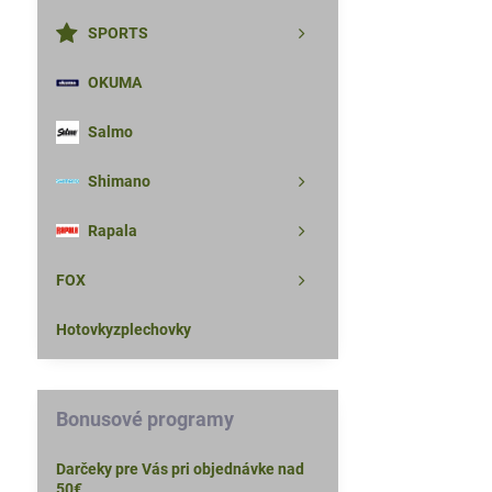
SPORTS
OKUMA
Salmo
Shimano
Rapala
FOX
Hotovkyzplechovky
Bonusové programy
Darčeky pre Vás pri objednávke nad
50€