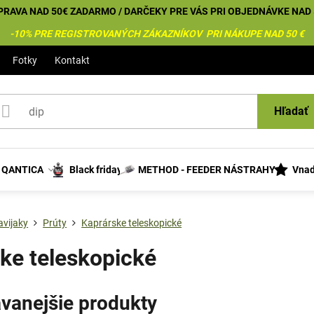
PRAVA NAD 50€ ZADARMO / DARČEKY PRE VÁS PRI OBJEDNÁVKE NAD 
-10% PRE REGISTROVANÝCH ZÁKAZNÍKOV PRI NÁKUPE NAD 50 €
Fotky
Kontakt
Hľadať
s QANTICA
Black friday
METHOD - FEEDER NÁSTRAHY
Vnad
avijaky
Prúty
Kaprárske teleskopické
ke teleskopické
vanejšie produkty