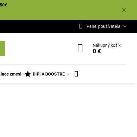
50€
✕
Panel používateľa
Nákupný košík
0 €
iace zmesi
DIPI A BOOSTRE