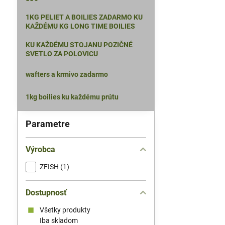
1KG PELIET A BOILIES ZADARMO KU
KAŽDÉMU KG LONG TIME BOILIES
KU KAŽDÉMU STOJANU POZIČNÉ
SVETLO ZA POLOVICU
wafters a krmivo zadarmo
1kg boilies ku každému prútu
Parametre
Výrobca
ZFISH (1)
Dostupnosť
Všetky produkty
Iba skladom