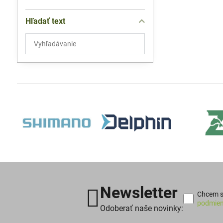
Hľadať text
Prehľadať
výsledky
filtra
fulltextom
Newsletter
Chcem sa
podmien
Odoberať naše novinky: