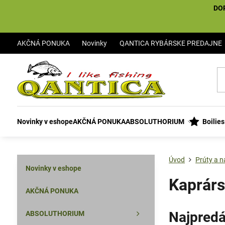
DO
AKČNÁ PONUKA
Novinky
QANTICA RYBÁRSKE PREDAJNE
Novinky v eshope
AKČNÁ PONUKA
ABSOLUTHORIUM
Boilie
Úvod
Prúty a n
Novinky v eshope
Kaprárs
AKČNÁ PONUKA
Najpredá
ABSOLUTHORIUM