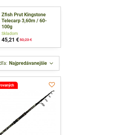
Zfish Prut Kingstone
Telecarp 3,60m / 60-
100g
Skladom
45,21 €
50,23 €
dľa:
Najpredávanejšie
trovaných