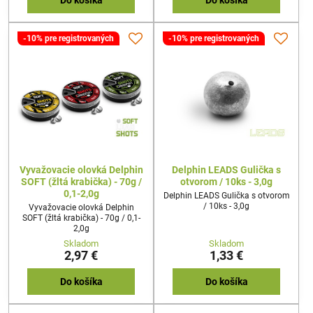
Do košíka
Do košíka
-10% pre registrovaných
-10% pre registrovaných
Vyvažovacie olovká Delphin
Delphin LEADS Gulička s
SOFT (žltá krabička) - 70g /
otvorom / 10ks - 3,0g
0,1-2,0g
Delphin LEADS Gulička s otvorom
/ 10ks - 3,0g
Vyvažovacie olovká Delphin
SOFT (žltá krabička) - 70g / 0,1-
2,0g
Skladom
Skladom
2,97 €
1,33 €
Do košíka
Do košíka