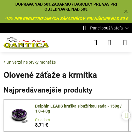
DOPRAVA NAD 50€ ZADARMO / DARČEKY PRE VÁS PRI
OBJEDNÁVKE NAD 50€
✕
-10% PRE REGISTROVANÝCH ZÁKAZNÍKOV PRI NÁKUPE NAD 50 €
Panel používateľa
Univerzálne prvky montáže
Olovené záťaže a krmítka
Najpredávanejšie produkty
Delphin LEADS hruška s bužírkou sada - 150g /
1,0-4,0g
Skladom
8,71 €