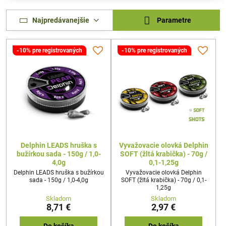
Najpredávanejšie
Parametre
-10% pre registrovaných
-10% pre registrovaných
Delphin LEADS hruška s
Vyvažovacie olovká Delphin
bužírkou sada - 150g / 1,0-
SOFT (žltá krabička) - 70g /
4,0g
0,1-1,25g
Delphin LEADS hruška s bužírkou
Vyvažovacie olovká Delphin
sada - 150g / 1,0-4,0g
SOFT (žltá krabička) - 70g / 0,1-
1,25g
Skladom
Skladom
8,71 €
2,97 €