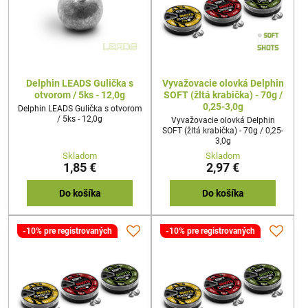
Delphin LEADS Gulička s
Vyvažovacie olovká Delphin
otvorom / 5ks - 12,0g
SOFT (žltá krabička) - 70g /
0,25-3,0g
Delphin LEADS Gulička s otvorom
/ 5ks - 12,0g
Vyvažovacie olovká Delphin
SOFT (žltá krabička) - 70g / 0,25-
3,0g
Skladom
Skladom
1,85 €
2,97 €
Do košíka
Do košíka
-10% pre registrovaných
-10% pre registrovaných