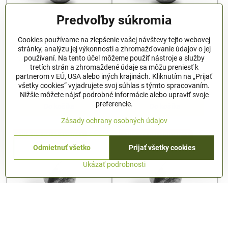
Predvoľby súkromia
Cookies používame na zlepšenie vašej návštevy tejto webovej
Delphin LEADS Rezané
Delphin LEADS Rezané
stránky, analýzu jej výkonnosti a zhromažďovanie údajov o jej
bročky / 30ks - 1,5g
bročky / 20ks - 2,0g
používaní. Na tento účel môžeme použiť nástroje a služby
Delphin LEADS Rezané bročky /
Delphin LEADS Rezané bročky /
tretích strán a zhromaždené údaje sa môžu preniesť k
30ks - 1,5g
20ks - 2,0g
partnerom v EÚ, USA alebo iných krajinách. Kliknutím na „Prijať
Skladom
Skladom
všetky cookies“ vyjadrujete svoj súhlas s týmto spracovaním.
1,64 €
1,64 €
Nižšie môžete nájsť podrobné informácie alebo upraviť svoje
preferencie.
Do košíka
Do košíka
Zásady ochrany osobných údajov
-10% pre registrovaných
-10% pre registrovaných
Odmietnuť všetko
Prijať všetky cookies
Ukázať podrobnosti