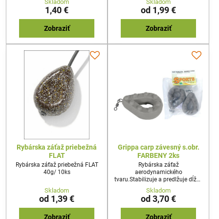
Skladom
Skladom
zarastených vodách, kde
stabilitu počas celého letu a
1,40 €
od 1,99 €
potrebujete aby koncová kaprová
zabraňuje točeniu. ideálne
montáž mohla byť položená na
kaprové olovo pre tiché
rôzne hrany a bez problémov
nahodenie boilies nástrahy pre
Zobraziť
Zobraziť
vytiahnutá na b
lov rýb v pobrežných partiách
Rybárska záťaž priebežná
Grippa carp závesný s.obr.
FLAT
FARBENY 2ks
Rybárska záťaž priebežná FLAT
Rybárska záťaž
40g/ 10ks
aerodynamického
tvaru.Stabilizuje a predlžuje dĺžku
letu
Skladom
Skladom
od 1,39 €
od 3,70 €
Zobraziť
Zobraziť