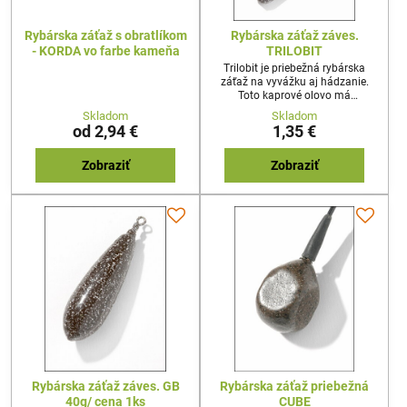
Rybárska záťaž s obratlíkom
Rybárska záťaž záves.
- KORDA vo farbe kameňa
TRILOBIT
Trilobit je priebežná rybárska
záťaž na vyvážku aj hádzanie.
Toto kaprové olovo má
trojhranný tvar s rovnou plochou
Skladom
Skladom
a krídelkom naproti. Trilobit je
od 2,94 €
1,35 €
vyrobený tak, aby sa po zábere
ryby zdvihol z dna a pri zdolávaní
kapra míňal prekážky.
Zobraziť
Zobraziť
Rybárska záťaž záves. GB
Rybárska záťaž priebežná
40g/ cena 1ks
CUBE