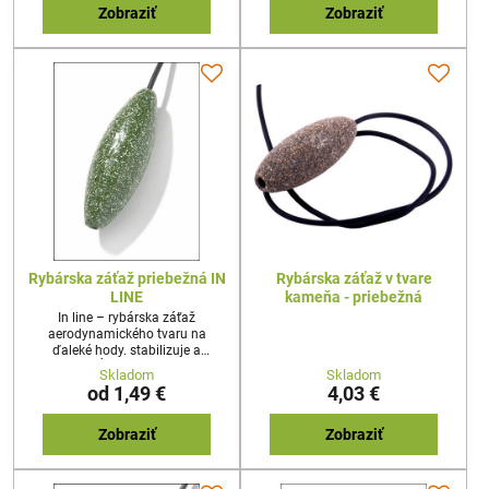
Vhodná na nahadzovanie aj na
ukotví. Kladie malý odpor -
Zobraziť
Zobraziť
vyvážku.
výhoda pri sťahovaní z veľkých
vzdialeno
Rybárska záťaž priebežná IN
Rybárska záťaž v tvare
LINE
kameňa - priebežná
In line – rybárska záťaž
aerodynamického tvaru na
ďaleké hody. stabilizuje a
predlžuje dĺžku letu, ideálne pre
Skladom
Skladom
lov kapra na boilies medzi
od 1,49 €
4,03 €
rastlinami a rôznymi nečistotami
na dne. Dostatočne dlhá bužírka -
kaprárske montáže sa
Zobraziť
Zobraziť
nezamotajú