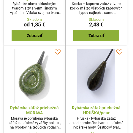
Rybárske olovo s klasickým
Kocka – kaprova záťaž v tvare
tvarom slzy s veľmi širokým
kocky má zo všetkých kaprových
využitím . Vďaka svojmu tvaru
typov najlepšie samo
má výborné letové vlastnosti
zasekávacie schopnosti. Naj
Skladom
Skladom
Kaprova záťaž používaná pri love
univerzálnejšie olovo ,
od 1,35 €
2,48 €
kaprov , v malých gramážach
využiteľnosť je vo väčšine situácii
ideálna na lov bielych rýb na
ktoré rybolov kapra ponúka.
feeder prúty.
Výborná rybárska záťaž na lov
Zobraziť
Zobraziť
rýb na tečúcich vodách a n
Rybárska záťaž priebežná
Rybárska záťaž priebežná
MORAVA
HRUŠKA/pear
Morava je obľúbená rybárska
Hruška - Rybárska záťaž
záťaž na ďaleké vyvážky boilies ,
aerodinamického tvaru na ďaleké
na rybolov na tečúcich vodách,
rybárske hody. Šesťboký tvar
ale hlavne na rôznych členitých
dáva tejto kaprovej záťaži