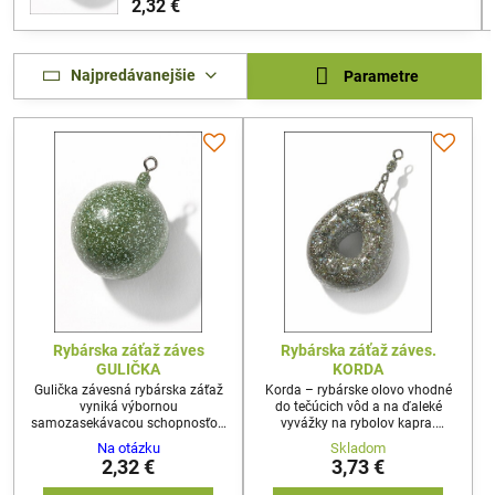
2,32 €
Najpredávanejšie
Parametre
Rybárska záťaž záves
Rybárska záťaž záves.
GULIČKA
KORDA
Gulička závesná rybárska záťaž
Korda – rybárske olovo vhodné
vyniká výbornou
do tečúcich vôd a na ďaleké
samozasekávacou schopnosťou
vyvážky na rybolov kapra.
vďaka jej stredovému ťažisku.
Rybárska záťaž vďaka
Na otázku
Skladom
Patrí medzi najefektívnejšie
stredovému otvoru rýchlo klesá
2,32 €
3,73 €
záťaže pri použití pre: kaprarske
ku dnu na ktorom sa vďaka
boilie montáže Helikoptéra“ .
obvodovým tŕňom výborne