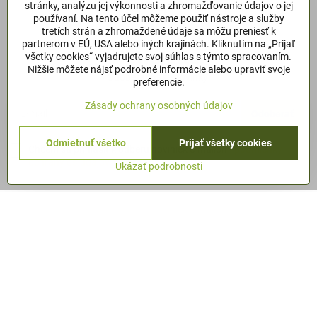
stránky, analýzu jej výkonnosti a zhromažďovanie údajov o jej
používaní. Na tento účel môžeme použiť nástroje a služby
tretích strán a zhromaždené údaje sa môžu preniesť k
partnerom v EÚ, USA alebo iných krajinách. Kliknutím na „Prijať
Newsletter
všetky cookies“ vyjadrujete svoj súhlas s týmto spracovaním.
Nižšie môžete nájsť podrobné informácie alebo upraviť svoje
Odoberať naše novinky:
preferencie.
Zásady ochrany osobných údajov
Odoberať
Odmietnuť všetko
Prijať všetky cookies
Chcem sa prihlásiť k odberu noviniek e-mailom
podmienky
ochrany os.údajov.
Ukázať podrobnosti
Kontakt
QANTICA S​.R​.O​.
SNP 239 / 145
937 01 ŽELIEZOVCE
+421905490593