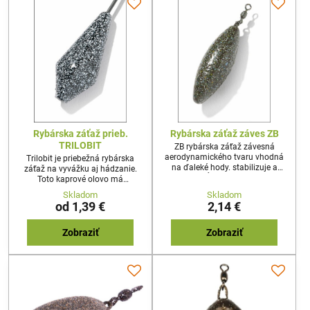
Rybárska záťaž prieb.
Rybárska záťaž záves ZB
TRILOBIT
ZB rybárska záťaž závesná
aerodynamického tvaru vhodná
Trilobit je priebežná rybárska
na ďaleké hody. stabilizuje a
záťaž na vyvážku aj hádzanie.
predlžuje dĺžku letu, ideálne pre
Toto kaprové olovo má
lov kapra na boilies medzi
trojhranný tvar s rovnou plochou
Skladom
Skladom
rastlinami a rôznymi nečistotami
a krídelkom naproti. Trilobit je
od 1,39 €
2,14 €
na dne Výborná pri love na silne
vyrobený tak, aby sa po zábere
zabahnených vodách.
ryby zdvihol z dna a pri zdolávaní
kapra míňal prekážky.
Zobraziť
Zobraziť