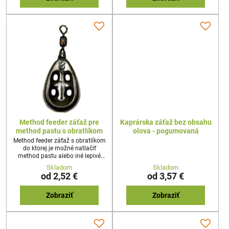
Method feeder záťaž pre
Kaprárska záťaž bez obsahu
method pastu s obratlíkom
olova - pogumovaná
Method feeder záťaž s obratlíkom
do ktorej je možné natlačiť
method pastu alebo iné lepivé
krmivo.. Zvyšuje počet záberov až
Skladom
Skladom
o 80%!!
od 2,52 €
od 3,57 €
Zobraziť
Zobraziť