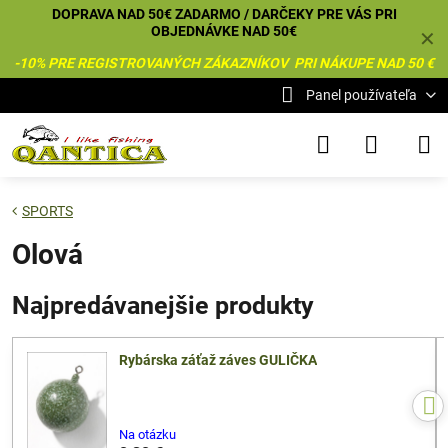
DOPRAVA NAD 50€ ZADARMO / DARČEKY PRE VÁS PRI
OBJEDNÁVKE NAD 50€
✕
-10% PRE REGISTROVANÝCH ZÁKAZNÍKOV PRI NÁKUPE NAD 50 €
Panel používateľa
SPORTS
Olová
Najpredávanejšie produkty
Rybárska záťaž záves GULIČKA
Na otázku