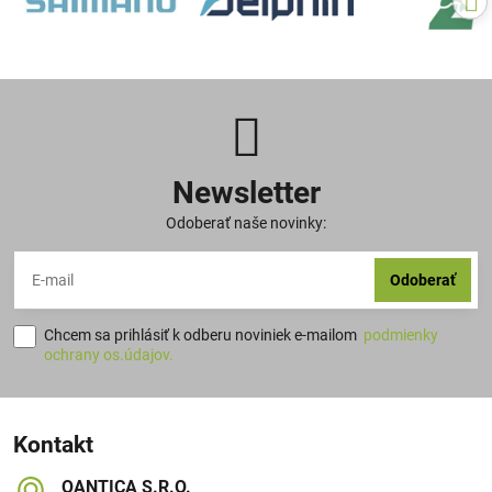
Newsletter
Odoberať naše novinky:
Odoberať
Chcem sa prihlásiť k odberu noviniek e-mailom
podmienky
ochrany os.údajov.
Kontakt
QANTICA S​.R​.O​.