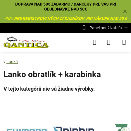
DOPRAVA NAD 50€ ZADARMO / DARČEKY PRE VÁS PRI
OBJEDNÁVKE NAD 50€
✕
-10% PRE REGISTROVANÝCH ZÁKAZNÍKOV PRI NÁKUPE NAD 50 €
Panel používateľa
Lanká
Lanko obratlík + karabinka