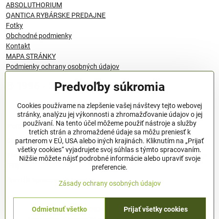
ABSOLUTHORIUM
QANTICA RYBÁRSKE PREDAJNE
Fotky
Obchodné podmienky
Kontakt
MAPA STRÁNKY
Podmienky ochrany osobných údajov
Predvoľby súkromia
© 1996 - 2024 QANTICA S.R.O
Cookies používame na zlepšenie vašej návštevy tejto webovej
stránky, analýzu jej výkonnosti a zhromažďovanie údajov o jej
používaní. Na tento účel môžeme použiť nástroje a služby
Podmienky ochrany osobných údajov
tretích strán a zhromaždené údaje sa môžu preniesť k
OBCHODNÉ PODMIENKY
partnerom v EÚ, USA alebo iných krajinách. Kliknutím na „Prijať
všetky cookies“ vyjadrujete svoj súhlas s týmto spracovaním.
Všeobecné nariadenie o bezpečnosti produktov (GPSR), Regulation
Nižšie môžete nájsť podrobné informácie alebo upraviť svoje
(EU)
preferencie.
Pravidlá spracovania recenzií
Zásady ochrany osobných údajov
Odmietnuť všetko
Prijať všetky cookies
©
2026
Copyright