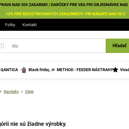
PRAVA NAD 50€ ZADARMO / DARČEKY PRE VÁS PRI OBJEDNÁVKE NAD 
-10% PRE REGISTROVANÝCH ZÁKAZNÍKOV PRI NÁKUPE NAD 50 €
Fotky
Kontakt
Hľadať
s QANTICA
Black friday
METHOD - FEEDER NÁSTRAHY
Vnad
Navijaky
Oleje