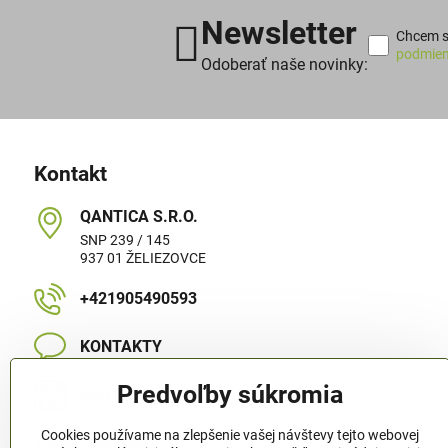
Newsletter
Chcem sa
podmien
Odoberať naše novinky:
Kontakt
QANTICA S​.R​.O​.
SNP 239 / 145
937 01 ŽELIEZOVCE
+421905490593
KONTAKTY
Predvoľby súkromia
MAPA STRÁNKY
Cookies používame na zlepšenie vašej návštevy tejto webovej
Sledujte nás