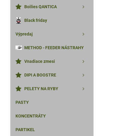
Boilies QANTICA
Black friday
Výpredaj
METHOD - FEEDER NÁSTRAHY
Vnadiace zmesi
DIPI A BOOSTRE
PELETY NA RYBY
PASTY
KONCENTRÁTY
PARTIKEL