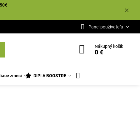
50€
✕
Panel používateľa
Nákupný košík
0 €
iace zmesi
DIPI A BOOSTRE