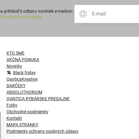
 prihlásiť k odberu noviniek e-mailom
ky ochrany os.údajov.
KTO SME
AKČNÁ PONUKA
Novinky
Black friday
QanticaKreative
DARČEKY
ABSOLUTHORIUM
QANTICA RYBÁRSKE PREDAJNE
Fotky
Obchodné podmienky
Kontakt
MAPA STRÁNKY
Podmienky ochrany osobných údajov