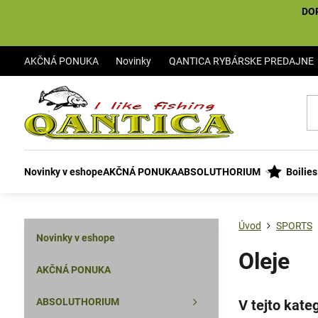
DO
AKČNÁ PONUKA
Novinky
QANTICA RYBÁRSKE PREDAJNE
Novinky v eshope
AKČNÁ PONUKA
ABSOLUTHORIUM
Boilie
Úvod
SPORTS
Novinky v eshope
Oleje
AKČNÁ PONUKA
ABSOLUTHORIUM