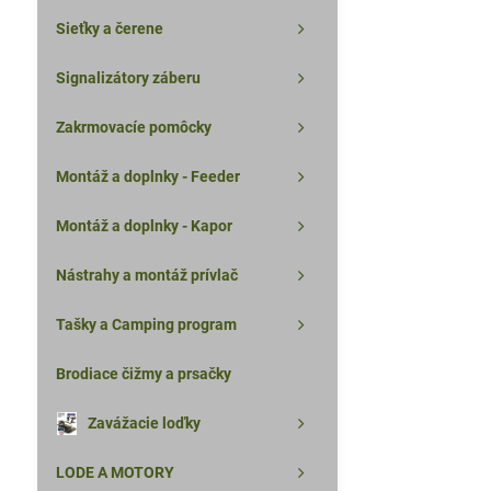
Sieťky a čerene
Signalizátory záberu
Zakrmovacíe pomôcky
Montáž a doplnky - Feeder
Montáž a doplnky - Kapor
Nástrahy a montáž prívlač
Tašky a Camping program
Brodiace čižmy a prsačky
Zavážacie loďky
LODE A MOTORY