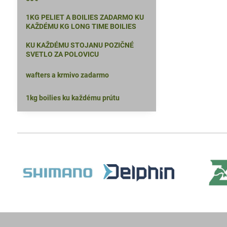
1KG PELIET A BOILIES ZADARMO KU
KAŽDÉMU KG LONG TIME BOILIES
KU KAŽDÉMU STOJANU POZIČNÉ
SVETLO ZA POLOVICU
wafters a krmivo zadarmo
1kg boilies ku každému prútu