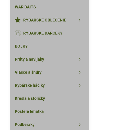
WAR BAITS
RYBÁRSKE OBLEČENIE
RYBÁRSKE DARČEKY
BÓJKY
Prúty a navijaky
Vlasce a šnúry
Rybárske háčiky
Kreslá a stoličky
Postele lehátka
Podberáky