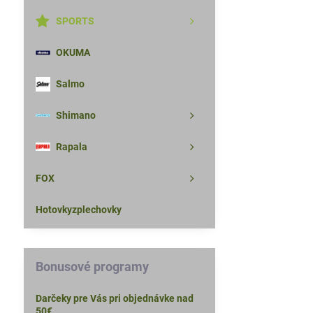
SPORTS
OKUMA
Salmo
Shimano
Rapala
FOX
Hotovkyzplechovky
Bonusové programy
Darčeky pre Vás pri objednávke nad
50€