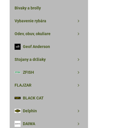
Bivaky a brolly
Vybavenie rybára
Odev, obuv, okuliare
Geof Anderson
Stojany a držiaky
ZFISH
FLAJZAR
BLACK CAT
Delphin
DAIWA