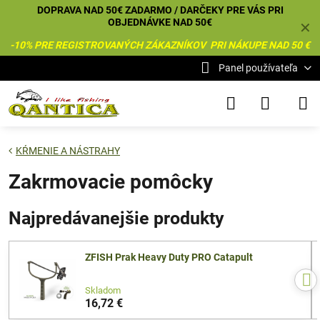
DOPRAVA NAD 50€ ZADARMO / DARČEKY PRE VÁS PRI
OBJEDNÁVKE NAD 50€
✕
-10% PRE REGISTROVANÝCH ZÁKAZNÍKOV PRI NÁKUPE NAD 50 €
Panel používateľa
KŔMENIE A NÁSTRAHY
Zakrmovacie pomôcky
Najpredávanejšie produkty
ZFISH Prak Heavy Duty PRO Catapult
Skladom
16,72 €