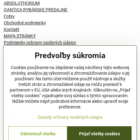
ABSOLUTHORIUM
QANTICA RYBÁRSKE PREDAJNE
Fotky
Obchodné podmienky
Kontakt
MAPA STRÁNKY
Podmienky ochrany osobných údajov
Predvoľby súkromia
© 1996 - 2024 QANTICA S.R.O
Cookies používame na zlepšenie vašej návštevy tejto webovej
stránky, analýzu jej výkonnosti a zhromažďovanie údajov o jej
používaní. Na tento účel môžeme použiť nástroje a služby
Podmienky ochrany osobných údajov
tretích strán a zhromaždené údaje sa môžu preniesť k
OBCHODNÉ PODMIENKY
partnerom v EÚ, USA alebo iných krajinách. Kliknutím na „Prijať
všetky cookies“ vyjadrujete svoj súhlas s týmto spracovaním.
Všeobecné nariadenie o bezpečnosti produktov (GPSR), Regulation
Nižšie môžete nájsť podrobné informácie alebo upraviť svoje
(EU)
preferencie.
Pravidlá spracovania recenzií
Zásady ochrany osobných údajov
Odmietnuť všetko
Prijať všetky cookies
©
2026
Copyright