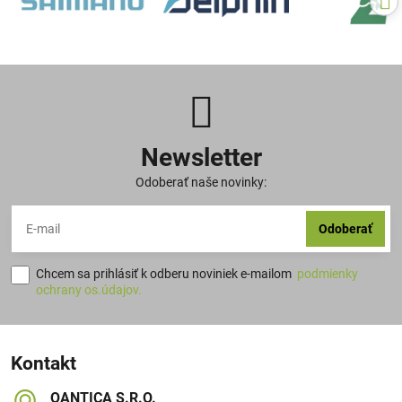
Newsletter
Odoberať naše novinky:
Odoberať
Chcem sa prihlásiť k odberu noviniek e-mailom
podmienky
ochrany os.údajov.
Kontakt
QANTICA S​.R​.O​.