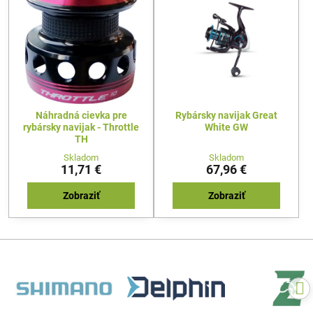
Náhradná cievka pre
Rybársky navijak Great
rybársky navijak - Throttle
White GW
TH
Skladom
Skladom
11,71 €
67,96 €
Zobraziť
Zobraziť