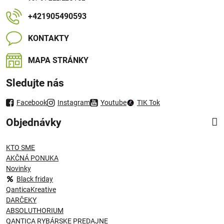
+421905490593
KONTAKTY
MAPA STRÁNKY
Sledujte nás
Facebook
Instagram
Youtube
TIK Tok
Objednávky
KTO SME
AKČNÁ PONUKA
Novinky
Black friday
QanticaKreative
DARČEKY
ABSOLUTHORIUM
QANTICA RYBÁRSKE PREDAJNE