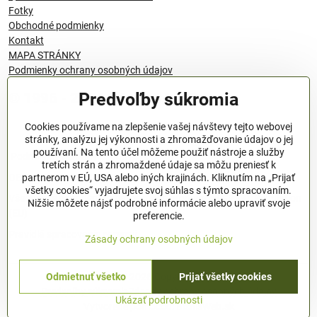
Fotky
Obchodné podmienky
Kontakt
MAPA STRÁNKY
Podmienky ochrany osobných údajov
Predvoľby súkromia
© 1996 - 2024 QANTICA S.R.O
Cookies používame na zlepšenie vašej návštevy tejto webovej
stránky, analýzu jej výkonnosti a zhromažďovanie údajov o jej
používaní. Na tento účel môžeme použiť nástroje a služby
Podmienky ochrany osobných údajov
tretích strán a zhromaždené údaje sa môžu preniesť k
OBCHODNÉ PODMIENKY
partnerom v EÚ, USA alebo iných krajinách. Kliknutím na „Prijať
všetky cookies“ vyjadrujete svoj súhlas s týmto spracovaním.
Všeobecné nariadenie o bezpečnosti produktov (GPSR), Regulation
Nižšie môžete nájsť podrobné informácie alebo upraviť svoje
(EU)
preferencie.
Pravidlá spracovania recenzií
Zásady ochrany osobných údajov
Odmietnuť všetko
Prijať všetky cookies
©
2026
Copyright
Predvoľby súkromia
Zásady ochrany osobných údajov
Ukázať podrobnosti
Vytvorené pomocou:
BiznisWeb.sk