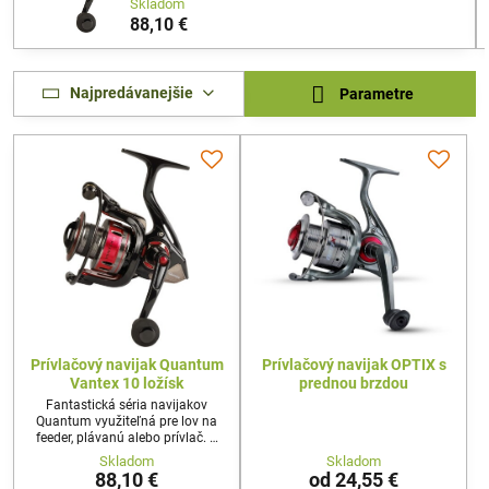
Skladom
88,10 €
Najpredávanejšie
Parametre
Prívlačový navijak Quantum
Prívlačový navijak OPTIX s
Vantex 10 ložísk
prednou brzdou
Fantastická séria navijakov
Quantum využiteľná pre lov na
feeder, plávanú alebo prívlač. O
jemný chod navijaka sa postará
Skladom
Skladom
10 ložísk.
88,10 €
od 24,55 €