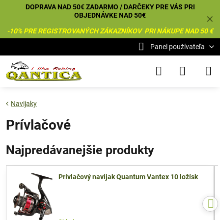
DOPRAVA NAD 50€ ZADARMO / DARČEKY PRE VÁS PRI
OBJEDNÁVKE NAD 50€
✕
-10% PRE REGISTROVANÝCH ZÁKAZNÍKOV PRI NÁKUPE NAD 50 €
Panel používateľa
Navijaky
Prívlačové
Najpredávanejšie produkty
Prívlačový navijak Quantum Vantex 10 ložísk