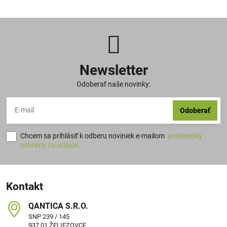
Newsletter
Odoberať naše novinky:
Odoberať
Chcem sa prihlásiť k odberu noviniek e-mailom
podmienky
ochrany os.údajov.
Kontakt
QANTICA S​.R​.O​.
SNP 239 / 145
937 01 ŽELIEZOVCE