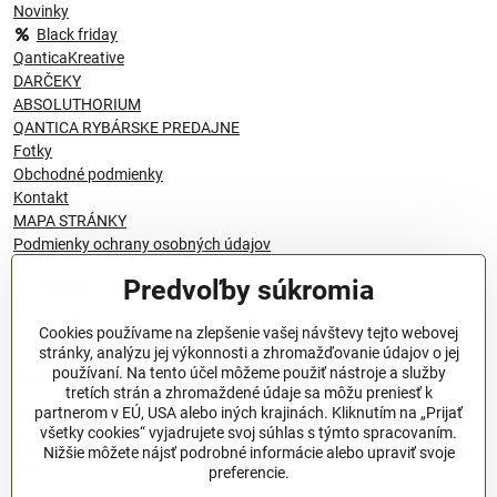
Novinky
Black friday
QanticaKreative
DARČEKY
ABSOLUTHORIUM
QANTICA RYBÁRSKE PREDAJNE
Fotky
Obchodné podmienky
Kontakt
MAPA STRÁNKY
Podmienky ochrany osobných údajov
Predvoľby súkromia
© 1996 - 2024 QANTICA S.R.O
Cookies používame na zlepšenie vašej návštevy tejto webovej
stránky, analýzu jej výkonnosti a zhromažďovanie údajov o jej
používaní. Na tento účel môžeme použiť nástroje a služby
Podmienky ochrany osobných údajov
tretích strán a zhromaždené údaje sa môžu preniesť k
OBCHODNÉ PODMIENKY
partnerom v EÚ, USA alebo iných krajinách. Kliknutím na „Prijať
všetky cookies“ vyjadrujete svoj súhlas s týmto spracovaním.
Všeobecné nariadenie o bezpečnosti produktov (GPSR), Regulation
Nižšie môžete nájsť podrobné informácie alebo upraviť svoje
(EU)
preferencie.