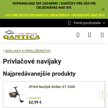
DOPRAVA NAD 50€ ZADARMO / DARČEKY PRE VÁS PRI
OBJEDNÁVKE NAD 50€
✕
-10% PRE REGISTROVANÝCH ZÁKAZNÍKOV PRI NÁKUPE NAD 50 €
Panel používateľa
NAVIJAKY A PRÍSLUŠENSTVO
Prívlačové navijaky
Najpredávanejšie produkty
ZFISH Naviják Striker ST 2500
Skladom
62,99 €