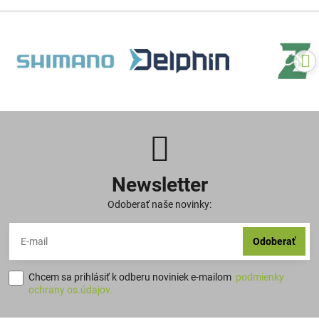
Newsletter
Odoberať naše novinky:
Odoberať
Chcem sa prihlásiť k odberu noviniek e-mailom
podmienky
ochrany os.údajov.