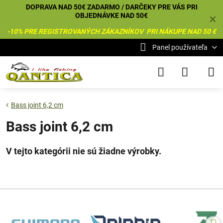
DOPRAVA NAD 50€ ZADARMO / DARČEKY PRE VÁS PRI
OBJEDNÁVKE NAD 50€
✕
-10% PRE REGISTROVANÝCH ZÁKAZNÍKOV PRI NÁKUPE NAD 50 €
Panel používateľa
Bass joint 6,2 cm
Bass joint 6,2 cm