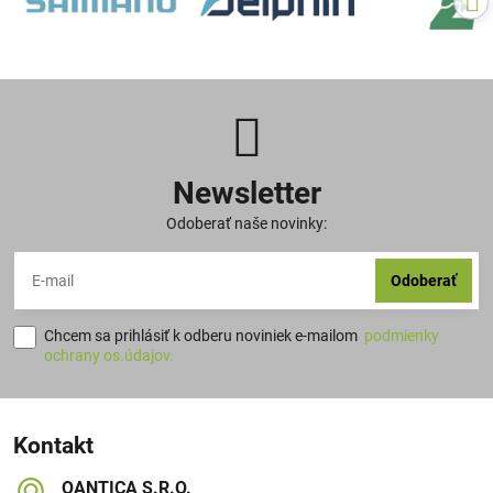
Newsletter
Odoberať naše novinky:
Odoberať
Chcem sa prihlásiť k odberu noviniek e-mailom
podmienky
ochrany os.údajov.
Kontakt
QANTICA S​.R​.O​.