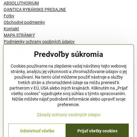
ABSOLUTHORIUM
QANTICA RYBÁRSKE PREDAJNE
Fotky
Obchodné podmienky
Kontakt
MAPA STRÁNKY
Podmienky ochrany osobných údajov
Predvoľby súkromia
© 1996 - 2024 QANTICA S.R.O
Cookies používame na zlepšenie vašej návštevy tejto webovej
stránky, analýzu jej výkonnosti a zhromažďovanie údajov o jej
používaní. Na tento účel môžeme použiť nástroje a služby
Podmienky ochrany osobných údajov
tretích strán a zhromaždené údaje sa môžu preniesť k
OBCHODNÉ PODMIENKY
partnerom v EÚ, USA alebo iných krajinách. Kliknutím na „Prijať
všetky cookies“ vyjadrujete svoj súhlas s týmto spracovaním.
Všeobecné nariadenie o bezpečnosti produktov (GPSR), Regulation
Nižšie môžete nájsť podrobné informácie alebo upraviť svoje
(EU)
preferencie.
Pravidlá spracovania recenzií
Zásady ochrany osobných údajov
Odmietnuť všetko
Prijať všetky cookies
©
2026
Copyright