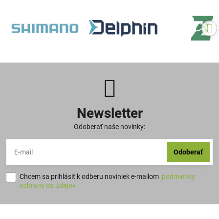
Newsletter
Odoberať naše novinky:
Odoberať
Chcem sa prihlásiť k odberu noviniek e-mailom
podmienky
ochrany os.údajov.