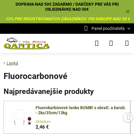
DOPRAVA NAD 50€ ZADARMO / DARČEKY PRE VÁS PRI
OBJEDNÁVKE NAD 50€
✕
-10% PRE REGISTROVANÝCH ZÁKAZNÍKOV PRI NÁKUPE NAD 50 €
Panel používateľa
Lanká
Fluorocarbonové
Najpredávanejšie produkty
Fluorokarbónové lanko BOMB! s obratl. a karab.
- 2ks/35cm/13kg
Skladom
2,46 €