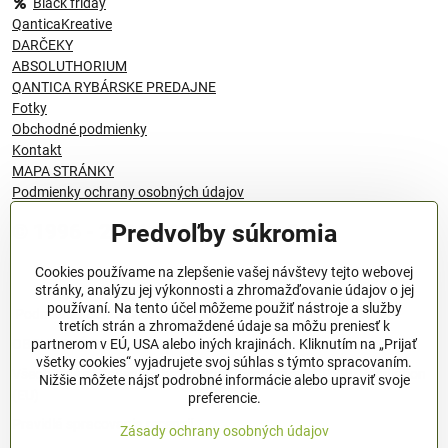
Black friday
QanticaKreative
DARČEKY
ABSOLUTHORIUM
QANTICA RYBÁRSKE PREDAJNE
Fotky
Obchodné podmienky
Kontakt
MAPA STRÁNKY
Podmienky ochrany osobných údajov
Predvoľby súkromia
© 1996 - 2024 QANTICA S.R.O
Cookies používame na zlepšenie vašej návštevy tejto webovej
stránky, analýzu jej výkonnosti a zhromažďovanie údajov o jej
používaní. Na tento účel môžeme použiť nástroje a služby
Podmienky ochrany osobných údajov
tretích strán a zhromaždené údaje sa môžu preniesť k
OBCHODNÉ PODMIENKY
partnerom v EÚ, USA alebo iných krajinách. Kliknutím na „Prijať
všetky cookies“ vyjadrujete svoj súhlas s týmto spracovaním.
Všeobecné nariadenie o bezpečnosti produktov (GPSR), Regulation
Nižšie môžete nájsť podrobné informácie alebo upraviť svoje
(EU)
preferencie.
Pravidlá spracovania recenzií
Zásady ochrany osobných údajov