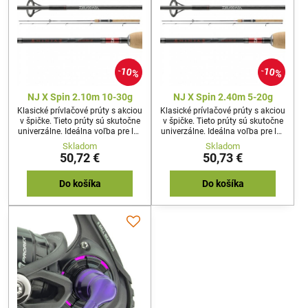
10%
10%
NJ X Spin 2.10m 10-30g
NJ X Spin 2.40m 5-20g
Klasické prívlačové prúty s akciou
Klasické prívlačové prúty s akciou
v špičke. Tieto prúty sú skutočne
v špičke. Tieto prúty sú skutočne
univerzálne. Ideálna voľba pre lov
univerzálne. Ideálna voľba pre lov
s gumovými nástrahami,
s gumovými nástrahami,
Skladom
Skladom
woblermi, plandavkami
woblermi, plandavkami
50,72 €
50,73 €
i rotačkami.
i rotačkami.
Do košíka
Do košíka