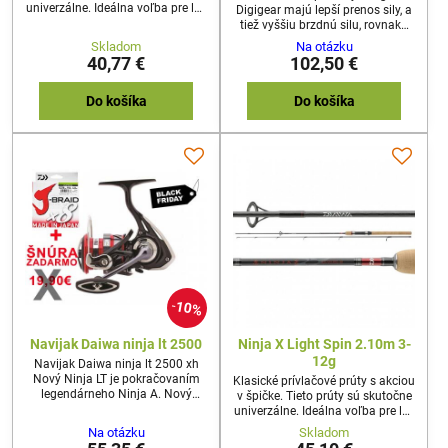
univerzálne. Ideálna voľba pre lov
Digigear majú lepší prenos sily, a
s gumovými nástrahami,
tiež vyššiu brzdnú silu, rovnako
woblermi, plandavkami
tak i hodvábne hladký
Skladom
Na otázku
i rotačkami.
chod.Brzda ATD pracuje
40,77 €
102,50 €
okamžite, bez počiatočného
odporu a má obrovské silové
rezervy aj pre zdolávanie väčších
Do košíka
Do košíka
a bojovnejší rýb.Cievka ABS pre
ďaleké hody má špeciálny dizajn,
ktorý znižuje trenie, a tak vďaka
nej nahodíte oveľa ďalej.Voľno-
bežnú brzdu nastavíte ľahko a
veľmi...
10%
Navijak Daiwa ninja lt 2500
Ninja X Light Spin 2.10m 3-
12g
Navijak Daiwa ninja lt 2500 xh
Nový Ninja LT je pokračovaním
Klasické prívlačové prúty s akciou
legendárneho Ninja A. Nový
v špičke. Tieto prúty sú skutočne
Ninja LT presvedčí opticky aj
univerzálne. Ideálna voľba pre lov
technicky. Ultra hladký a
s gumovými nástrahami,
Na otázku
Skladom
rovnomerný chod je skutočným
woblermi, plandavkami