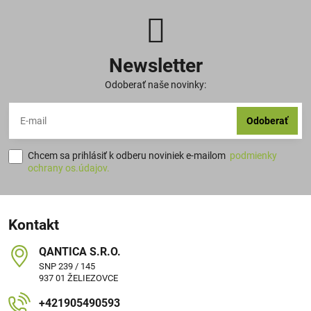
Newsletter
Odoberať naše novinky:
Odoberať
Chcem sa prihlásiť k odberu noviniek e-mailom
podmienky
ochrany os.údajov.
Kontakt
QANTICA S​.R​.O​.
SNP 239 / 145
937 01 ŽELIEZOVCE
+421905490593