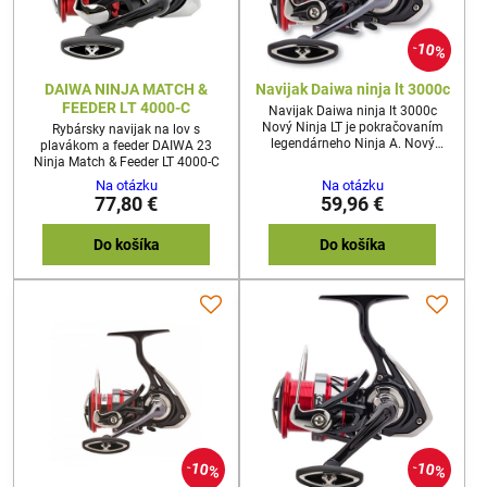
10%
DAIWA NINJA MATCH &
Navijak Daiwa ninja lt 3000c
FEEDER LT 4000-C
Navijak Daiwa ninja lt 3000c
Nový Ninja LT je pokračovaním
Rybársky navijak na lov s
legendárneho Ninja A. Nový
plavákom a feeder DAIWA 23
Ninja LT presvedčí opticky aj
Ninja Match & Feeder LT 4000-C
technicky. Ultra hladký a
Na otázku
Na otázku
rovnomerný chod je skutočným
77,80 €
59,96 €
vrcholom. Vďaka integrácii
konceptu LT sa inžinierom DAIWA
podarilo výrazne znížiť hmotnosť
Do košíka
Do košíka
navijaka.
10%
10%