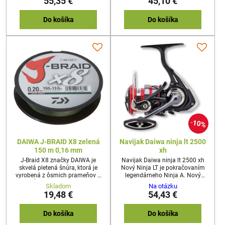
55,35 €
45,10 €
vrcholom. Vďaka integrácii
i rotačkami.
konceptu LT sa inžinierom DAIWA
podarilo výrazne znížiť hmotnosť
Do košíka
Do košíka
navijaka.
10%
DAIWA J-BRAID X8 zelená
Navijak Daiwa ninja lt 2500
150 m 0,16 mm
xh
J-Braid X8 značky DAIWA je
Navijak Daiwa ninja lt 2500 xh
skvelá pletená šnúra, ktorá je
Nový Ninja LT je pokračovaním
vyrobená z ôsmich prameňov a
legendárneho Ninja A. Nový
napĺňa všetky požiadavky
Ninja LT presvedčí opticky aj
Skladom
Na otázku
kladené na kvalitnú modernú
technicky. Ultra hladký a
19,48 €
54,43 €
pletenú šnúru. Nezáleží čo chcete
rovnomerný chod je skutočným
uloviť - veľkého morského
vrcholom. Vďaka integrácii
predátora ako je halibut, treska
konceptu LT sa inžinierom DAIWA
Do košíka
Do košíka
alebo ... alebo cielite na ostrieže
podarilo výrazne znížiť hmotnosť