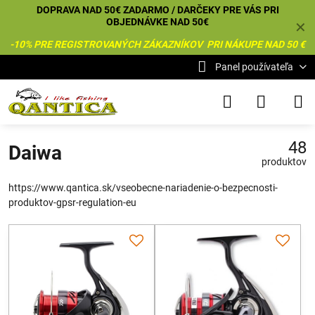
DOPRAVA NAD 50€ ZADARMO / DARČEKY PRE VÁS PRI
OBJEDNÁVKE NAD 50€
✕
-10% PRE REGISTROVANÝCH ZÁKAZNÍKOV PRI NÁKUPE NAD 50 €
Panel používateľa
48
Daiwa
produktov
https://www.qantica.sk/vseobecne-nariadenie-o-bezpecnosti-
produktov-gpsr-regulation-eu