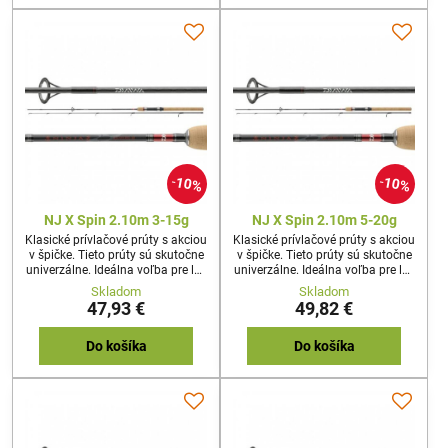
alebo zubáče - s novou J-Braid
navijaka.
X8 máte zaistený riadny kontakt
s rybou. J-Braid X8 ponúka
vhodný priemer pre každú rybu,
každú...
10%
10%
NJ X Spin 2.10m 3-15g
NJ X Spin 2.10m 5-20g
Klasické prívlačové prúty s akciou
Klasické prívlačové prúty s akciou
v špičke. Tieto prúty sú skutočne
v špičke. Tieto prúty sú skutočne
univerzálne. Ideálna voľba pre lov
univerzálne. Ideálna voľba pre lov
s gumovými nástrahami,
s gumovými nástrahami,
Skladom
Skladom
woblermi, plandavkami
woblermi, plandavkami
47,93 €
49,82 €
i rotačkami.
i rotačkami.
Do košíka
Do košíka