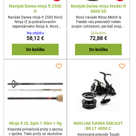
Navijak Daiwa ninja lt 2500
Navijak Daiwa ninja feeder lt
D
6000 SS
Navijak Daiwa ninja lt 2500 Nový
Nový navijak Ninja Match &
Ninja LT je pokračovaním
Feeder vás presvedčí nielen
legendárneho Ninja A. Nový
svojim vzhľadom, ale tiež svojimi
Ninja LT presvedčí opticky aj
vlastnosťami. Predovšetkým
Na otázku
Skladom
technicky. Ultra hladký a
musíme vyzdvihnúť hladký a
58,12 €
72,88 €
rovnomerný chod je skutočným
presný chod navijaku! DAIWA
vrcholom. Vďaka integrácii
inžinierom sa podarilo veľmi
konceptu LT sa inžinierom DAIWA
výrazne znížiť hmotnosť navijáku,
Do košíka
Do košíka
podarilo výrazne znížiť hmotnosť
a to vďaka použitiu nového LT
navijaka.
konceptu. Inovované prevody
Tough Digigear, ktoré boli skôr
exkluzívne používané len u
drahších modelov, skvele
dopĺňajú navijak...
Ninja X UL Spin 1.90m 1-9g
NAVIJAK DAIWA EMCAST
BR LT 4000 C
Klasické prívlačové prúty s akciou
v špičke. Tieto prúty sú skutočne
Inovované prevody Tough