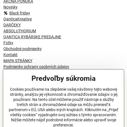
AKČNÁ PONUKA
Novinky
Black friday
QanticaKreative
DARČEKY
ABSOLUTHORIUM
QANTICA RYBÁRSKE PREDAJNE
Fotky
Obchodné podmienky
Kontakt
MAPA STRÁNKY
Podmienky ochrany osobných údajov
Predvoľby súkromia
© 1996 - 2024 QANTICA S.R.O
Cookies používame na zlepšenie vašej návštevy tejto webovej
stránky, analýzu jej výkonnosti a zhromažďovanie údajov o jej
používaní. Na tento účel môžeme použiť nástroje a služby
Podmienky ochrany osobných údajov
tretích strán a zhromaždené údaje sa môžu preniesť k
OBCHODNÉ PODMIENKY
partnerom v EÚ, USA alebo iných krajinách. Kliknutím na „Prijať
všetky cookies“ vyjadrujete svoj súhlas s týmto spracovaním.
Všeobecné nariadenie o bezpečnosti produktov (GPSR), Regulation
Nižšie môžete nájsť podrobné informácie alebo upraviť svoje
(EU)
preferencie.