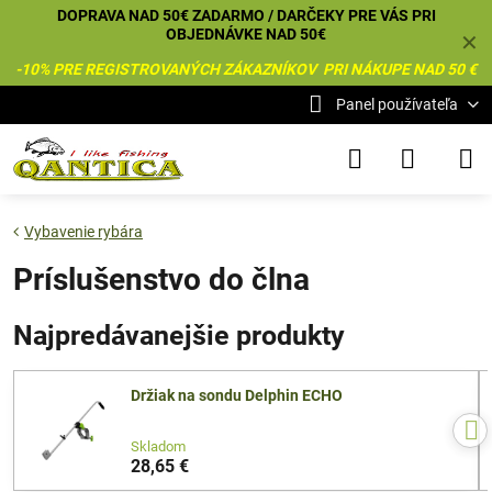
DOPRAVA NAD 50€ ZADARMO / DARČEKY PRE VÁS PRI
OBJEDNÁVKE NAD 50€
✕
-10% PRE REGISTROVANÝCH ZÁKAZNÍKOV PRI NÁKUPE NAD 50 €
Panel používateľa
Vybavenie rybára
Príslušenstvo do člna
Najpredávanejšie produkty
Držiak na sondu Delphin ECHO
Skladom
28,65 €