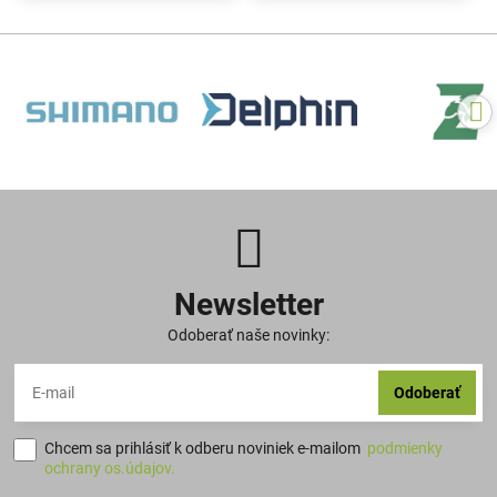
Newsletter
Odoberať naše novinky:
Odoberať
Chcem sa prihlásiť k odberu noviniek e-mailom
podmienky
ochrany os.údajov.