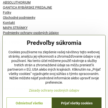
ABSOLUTHORIUM
QANTICA RYBÁRSKE PREDAJNE
Fotky
Obchodné podmienky
Kontakt
MAPA STRÁNKY
Podmienky ochrany osobných údajov
Predvoľby súkromia
© 1996 - 2024 QANTICA S.R.O
Cookies používame na zlepšenie vašej návštevy tejto webovej
stránky, analýzu jej výkonnosti a zhromažďovanie údajov o jej
používaní. Na tento účel môžeme použiť nástroje a služby
Podmienky ochrany osobných údajov
tretích strán a zhromaždené údaje sa môžu preniesť k
OBCHODNÉ PODMIENKY
partnerom v EÚ, USA alebo iných krajinách. Kliknutím na „Prijať
všetky cookies“ vyjadrujete svoj súhlas s týmto spracovaním.
Všeobecné nariadenie o bezpečnosti produktov (GPSR), Regulation
Nižšie môžete nájsť podrobné informácie alebo upraviť svoje
(EU)
preferencie.
Pravidlá spracovania recenzií
Zásady ochrany osobných údajov
Odmietnuť všetko
Prijať všetky cookies
©
2026
Copyright