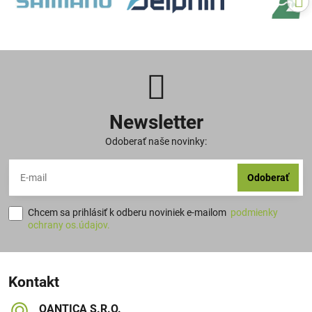
Newsletter
Odoberať naše novinky:
Odoberať
Chcem sa prihlásiť k odberu noviniek e-mailom
podmienky
ochrany os.údajov.
Kontakt
QANTICA S​.R​.O​.