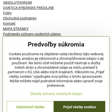
ABSOLUTHORIUM
QANTICA RYBÁRSKE PREDAJNE
Fotky
Obchodné podmienky
Kontakt
MAPA STRÁNKY
Podmienky ochrany osobných údajov
Predvoľby súkromia
© 1996 - 2024 QANTICA S.R.O
Cookies používame na zlepšenie vašej návštevy tejto webovej
stránky, analýzu jej výkonnosti a zhromažďovanie údajov o jej
používaní. Na tento účel môžeme použiť nástroje a služby
Podmienky ochrany osobných údajov
tretích strán a zhromaždené údaje sa môžu preniesť k
OBCHODNÉ PODMIENKY
partnerom v EÚ, USA alebo iných krajinách. Kliknutím na „Prijať
všetky cookies“ vyjadrujete svoj súhlas s týmto spracovaním.
Všeobecné nariadenie o bezpečnosti produktov (GPSR), Regulation
Nižšie môžete nájsť podrobné informácie alebo upraviť svoje
(EU)
preferencie.
Pravidlá spracovania recenzií
Zásady ochrany osobných údajov
Odmietnuť všetko
Prijať všetky cookies
©
2026
Copyright