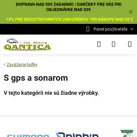
DOPRAVA NAD 50€ ZADARMO / DARČEKY PRE VÁS PRI
OBJEDNÁVKE NAD 50€
✕
-10% PRE REGISTROVANÝCH ZÁKAZNÍKOV PRI NÁKUPE NAD 50 €
Panel používateľa
Zavážacie loďky
S gps a sonarom