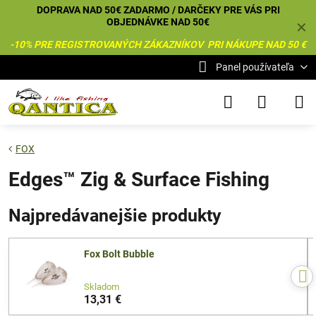
DOPRAVA NAD 50€ ZADARMO / DARČEKY PRE VÁS PRI
OBJEDNÁVKE NAD 50€
✕
-10% PRE REGISTROVANÝCH ZÁKAZNÍKOV PRI NÁKUPE NAD 50 €
Panel používateľa
FOX
Edges™ Zig & Surface Fishing
Najpredávanejšie produkty
Fox Bolt Bubble
Skladom
13,31 €