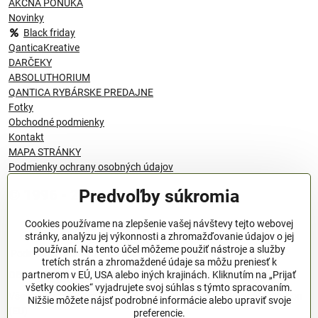
AKČNÁ PONUKA
Novinky
Black friday
QanticaKreative
DARČEKY
ABSOLUTHORIUM
QANTICA RYBÁRSKE PREDAJNE
Fotky
Obchodné podmienky
Kontakt
MAPA STRÁNKY
Podmienky ochrany osobných údajov
Predvoľby súkromia
© 1996 - 2024 QANTICA S.R.O
Cookies používame na zlepšenie vašej návštevy tejto webovej
stránky, analýzu jej výkonnosti a zhromažďovanie údajov o jej
používaní. Na tento účel môžeme použiť nástroje a služby
Podmienky ochrany osobných údajov
tretích strán a zhromaždené údaje sa môžu preniesť k
OBCHODNÉ PODMIENKY
partnerom v EÚ, USA alebo iných krajinách. Kliknutím na „Prijať
všetky cookies“ vyjadrujete svoj súhlas s týmto spracovaním.
Všeobecné nariadenie o bezpečnosti produktov (GPSR), Regulation
Nižšie môžete nájsť podrobné informácie alebo upraviť svoje
(EU)
preferencie.