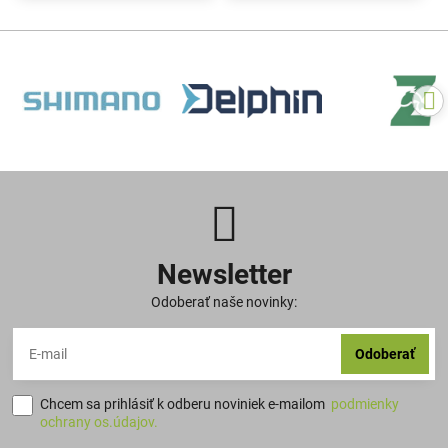
Newsletter
Odoberať naše novinky:
Odoberať
Chcem sa prihlásiť k odberu noviniek e-mailom
podmienky
ochrany os.údajov.