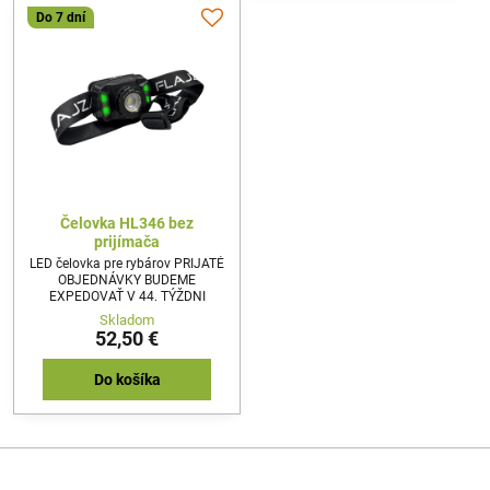
Do 7 dní
Čelovka HL346 bez
prijímača
LED čelovka pre rybárov PRIJATÉ
OBJEDNÁVKY BUDEME
EXPEDOVAŤ V 44. TÝŽDNI
Skladom
52,50 €
Do košíka