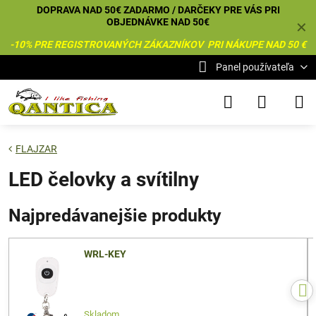
DOPRAVA NAD 50€ ZADARMO / DARČEKY PRE VÁS PRI
OBJEDNÁVKE NAD 50€
✕
-10% PRE REGISTROVANÝCH ZÁKAZNÍKOV PRI NÁKUPE NAD 50 €
Panel používateľa
FLAJZAR
LED čelovky a svítilny
Najpredávanejšie produkty
WRL-KEY
Skladom