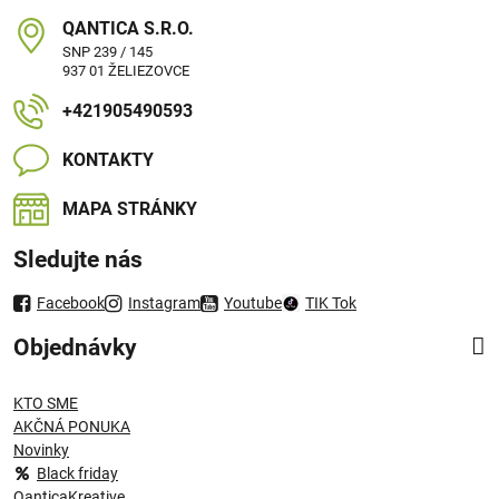
QANTICA S​.R​.O​.
SNP 239 / 145
937 01 ŽELIEZOVCE
+421905490593
KONTAKTY
MAPA STRÁNKY
Sledujte nás
Facebook
Instagram
Youtube
TIK Tok
Objednávky
KTO SME
AKČNÁ PONUKA
Novinky
Black friday
QanticaKreative