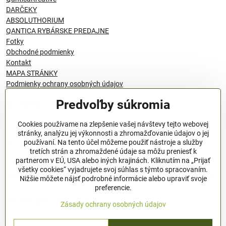
DARČEKY
ABSOLUTHORIUM
QANTICA RYBÁRSKE PREDAJNE
Fotky
Obchodné podmienky
Kontakt
MAPA STRÁNKY
Podmienky ochrany osobných údajov
Predvoľby súkromia
© 1996 - 2024 QANTICA S.R.O
Cookies používame na zlepšenie vašej návštevy tejto webovej
stránky, analýzu jej výkonnosti a zhromažďovanie údajov o jej
používaní. Na tento účel môžeme použiť nástroje a služby
Podmienky ochrany osobných údajov
tretích strán a zhromaždené údaje sa môžu preniesť k
OBCHODNÉ PODMIENKY
partnerom v EÚ, USA alebo iných krajinách. Kliknutím na „Prijať
všetky cookies“ vyjadrujete svoj súhlas s týmto spracovaním.
Všeobecné nariadenie o bezpečnosti produktov (GPSR), Regulation
Nižšie môžete nájsť podrobné informácie alebo upraviť svoje
(EU)
preferencie.
Pravidlá spracovania recenzií
Zásady ochrany osobných údajov