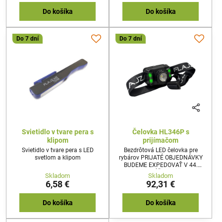
Do košíka
Do košíka
Do 7 dní
Do 7 dní
Svietidlo v tvare pera s
Čelovka HL346P s
klipom
prijímačom
Svietidlo v tvare pera s LED
Bezdrôtová LED čelovka pre
svetlom a klipom
rybárov PRIJATÉ OBJEDNÁVKY
BUDEME EXPEDOVAŤ V 44.
TÝŽDNI
Skladom
Skladom
6,58 €
92,31 €
Do košíka
Do košíka