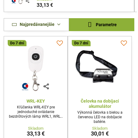
33,13 €
Najpredávanejšie
Parametre
Do 7 dní
Do 7 dní
WRL-KEY
Čelovka na dobíjací
akumulátor
Kľúčenka WRL-KEY pre
jednoduché ovládanie
Výkonná čelovka s bielou a
bezdrôtových lámp WRL1, WRL2
červenou LED na dobíjacie
a WRL3.
batérie.
Skladom
Skladom
33,13 €
30,01 €