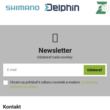
Newsletter
Odoberať naše novinky:
Odoberať
Chcem sa prihlásiť k odberu noviniek e-mailom
podmienky
ochrany os.údajov.
Kontakt