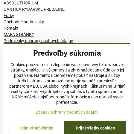
ABSOLUTHORIUM
QANTICA RYBÁRSKE PREDAJNE
Fotky
Obchodné podmienky
Kontakt
MAPA STRÁNKY
Podmienky ochrany osobných údajov
Predvoľby súkromia
© 1996 - 2024 QANTICA S.R.O
Cookies používame na zlepšenie vašej návštevy tejto webovej
stránky, analýzu jej výkonnosti a zhromažďovanie údajov o jej
používaní. Na tento účel môžeme použiť nástroje a služby
Podmienky ochrany osobných údajov
tretích strán a zhromaždené údaje sa môžu preniesť k
OBCHODNÉ PODMIENKY
partnerom v EÚ, USA alebo iných krajinách. Kliknutím na „Prijať
všetky cookies“ vyjadrujete svoj súhlas s týmto spracovaním.
Všeobecné nariadenie o bezpečnosti produktov (GPSR), Regulation
Nižšie môžete nájsť podrobné informácie alebo upraviť svoje
(EU)
preferencie.
Pravidlá spracovania recenzií
Zásady ochrany osobných údajov
Odmietnuť všetko
Prijať všetky cookies
©
2026
Copyright