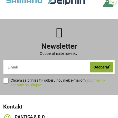
Newsletter
Odoberať naše novinky:
Odoberať
Chcem sa prihlásiť k odberu noviniek e-mailom
podmienky
ochrany os.údajov.
Kontakt
QANTICA S​.R​.O​.