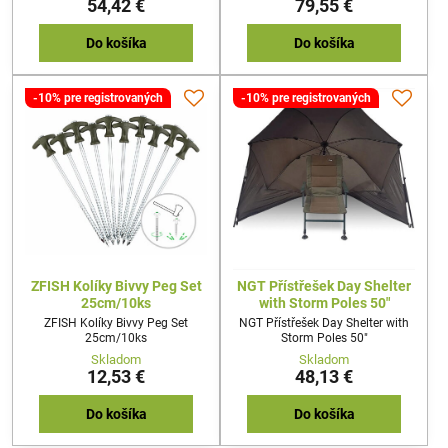
54,42 €
79,55 €
Do košíka
Do košíka
-10% pre registrovaných
-10% pre registrovaných
ZFISH Kolíky Bivvy Peg Set
NGT Přístřešek Day Shelter
25cm/10ks
with Storm Poles 50"
ZFISH Kolíky Bivvy Peg Set
NGT Přístřešek Day Shelter with
25cm/10ks
Storm Poles 50"
Skladom
Skladom
12,53 €
48,13 €
Do košíka
Do košíka