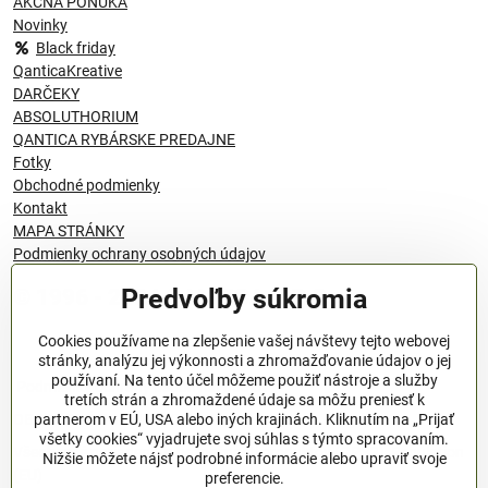
AKČNÁ PONUKA
Novinky
Black friday
QanticaKreative
DARČEKY
ABSOLUTHORIUM
QANTICA RYBÁRSKE PREDAJNE
Fotky
Obchodné podmienky
Kontakt
MAPA STRÁNKY
Podmienky ochrany osobných údajov
Predvoľby súkromia
© 1996 - 2024 QANTICA S.R.O
Cookies používame na zlepšenie vašej návštevy tejto webovej
stránky, analýzu jej výkonnosti a zhromažďovanie údajov o jej
používaní. Na tento účel môžeme použiť nástroje a služby
Podmienky ochrany osobných údajov
tretích strán a zhromaždené údaje sa môžu preniesť k
OBCHODNÉ PODMIENKY
partnerom v EÚ, USA alebo iných krajinách. Kliknutím na „Prijať
všetky cookies“ vyjadrujete svoj súhlas s týmto spracovaním.
Všeobecné nariadenie o bezpečnosti produktov (GPSR), Regulation
Nižšie môžete nájsť podrobné informácie alebo upraviť svoje
(EU)
preferencie.