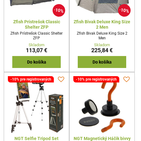
10%
10%
Zfish Prístrešok Classic
Zfish Bivak Deluxe King Size
Shelter ZFP
2 Men
Zfish Prístrešok Classic Shelter
Zfish Bivak Deluxe King Size 2
ZFP
Men
Skladom
Skladom
113,07 €
225,84 €
Do košíka
Do košíka
-10% pre registrovaných
-10% pre registrovaných
NGT Selfie Tripod Set
NGT Magnetický Háčik bivvy