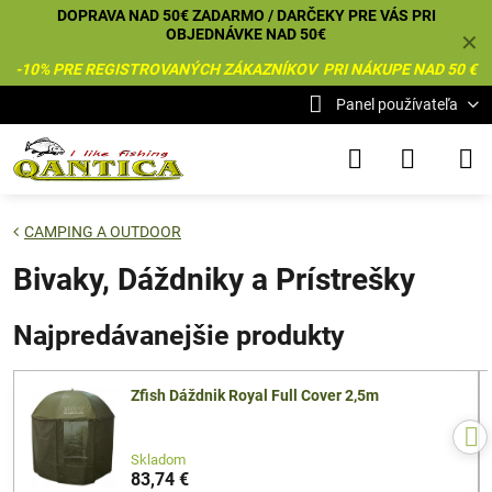
DOPRAVA NAD 50€ ZADARMO / DARČEKY PRE VÁS PRI
OBJEDNÁVKE NAD 50€
✕
-10% PRE REGISTROVANÝCH ZÁKAZNÍKOV PRI NÁKUPE NAD 50 €
Panel používateľa
CAMPING A OUTDOOR
Bivaky, Dáždniky a Prístrešky
Najpredávanejšie produkty
Zfish Dáždnik Royal Full Cover 2,5m
Skladom
83,74 €