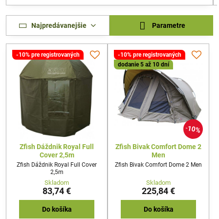
Najpredávanejšie
Parametre
-10% pre registrovaných
-10% pre registrovaných
dodanie 5 až 10 dní
10%
Zfish Dáždnik Royal Full
Zfish Bivak Comfort Dome 2
Cover 2,5m
Men
Zfish Dáždnik Royal Full Cover
Zfish Bivak Comfort Dome 2 Men
2,5m
Skladom
Skladom
83,74 €
225,84 €
Do košíka
Do košíka