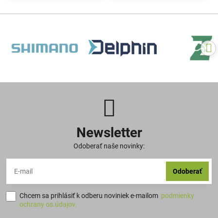
Newsletter
Odoberať naše novinky:
Odoberať
Chcem sa prihlásiť k odberu noviniek e-mailom
podmienky
ochrany os.údajov.