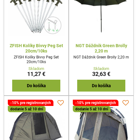
ZFISH Kolíky Bivvy Peg Set
NGT Dáždnik Green Brolly
20cm/10ks
2,20 m
ZFISH Kolíky Bivvy Peg Set
NGT Dáždnik Green Brolly 2,20 m
20cm/10ks
Skladom
Skladom
11,27 €
32,63 €
Do košíka
Do košíka
-10% pre registrovaných
-10% pre registrovaných
dodanie 5 až 10 dní
dodanie 5 až 10 dní