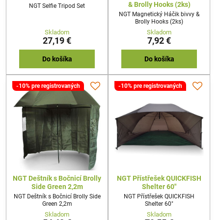
& Brolly Hooks (2ks)
NGT Selfie Tripod Set
NGT Magnetický Háčik bivvy &
Brolly Hooks (2ks)
Skladom
Skladom
27,19 €
7,92 €
Do košíka
Do košíka
-10% pre registrovaných
-10% pre registrovaných
NGT Deštník s Bočnicí Brolly
NGT Přístřešek QUICKFISH
Side Green 2,2m
Shelter 60"
NGT Deštník s Bočnicí Brolly Side
NGT Přístřešek QUICKFISH
Green 2,2m
Shelter 60"
Skladom
Skladom