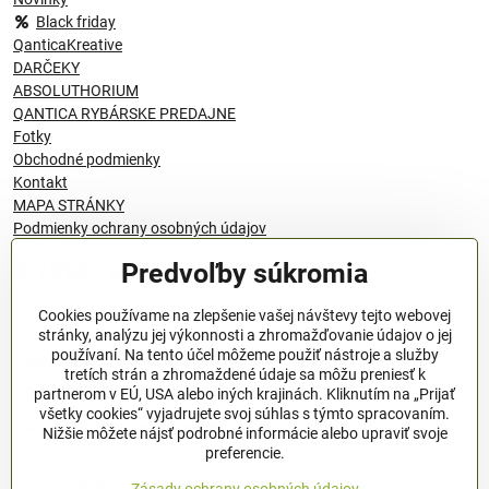
Black friday
QanticaKreative
DARČEKY
ABSOLUTHORIUM
QANTICA RYBÁRSKE PREDAJNE
Fotky
Obchodné podmienky
Kontakt
MAPA STRÁNKY
Podmienky ochrany osobných údajov
Predvoľby súkromia
© 1996 - 2024 QANTICA S.R.O
Cookies používame na zlepšenie vašej návštevy tejto webovej
stránky, analýzu jej výkonnosti a zhromažďovanie údajov o jej
používaní. Na tento účel môžeme použiť nástroje a služby
Podmienky ochrany osobných údajov
tretích strán a zhromaždené údaje sa môžu preniesť k
OBCHODNÉ PODMIENKY
partnerom v EÚ, USA alebo iných krajinách. Kliknutím na „Prijať
všetky cookies“ vyjadrujete svoj súhlas s týmto spracovaním.
Všeobecné nariadenie o bezpečnosti produktov (GPSR), Regulation
Nižšie môžete nájsť podrobné informácie alebo upraviť svoje
(EU)
preferencie.
Pravidlá spracovania recenzií