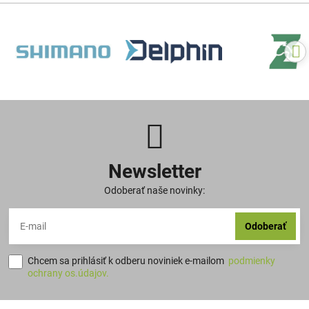
Newsletter
Odoberať naše novinky:
Odoberať
Chcem sa prihlásiť k odberu noviniek e-mailom
podmienky
ochrany os.údajov.