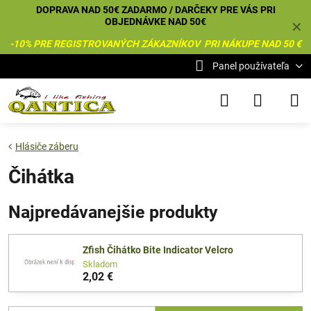
DOPRAVA NAD 50€ ZADARMO / DARČEKY PRE VÁS PRI
OBJEDNÁVKE NAD 50€
✕
-10% PRE REGISTROVANÝCH ZÁKAZNÍKOV PRI NÁKUPE NAD 50 €
Panel používateľa
Hlásiče záberu
Čihátka
Najpredávanejšie produkty
Zfish Čihátko Bite Indicator Velcro
Skladom
2,02 €