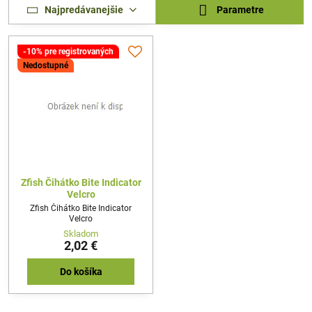
Najpredávanejšie
Parametre
-10% pre registrovaných
Nedostupné
Zfish Čihátko Bite Indicator
Velcro
Zfish Čihátko Bite Indicator
Velcro
Skladom
2,02 €
Do košíka