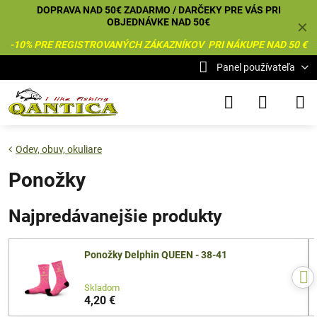
DOPRAVA NAD 50€ ZADARMO / DARČEKY PRE VÁS PRI
OBJEDNÁVKE NAD 50€
✕
-10% PRE REGISTROVANÝCH ZÁKAZNÍKOV PRI NÁKUPE NAD 50 €
Panel používateľa
Odev, obuv, okuliare
Ponožky
Najpredávanejšie produkty
Ponožky Delphin QUEEN - 38-41
Skladom
4,20 €