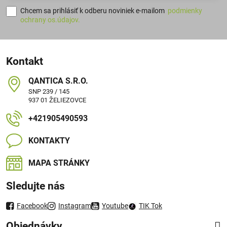
Chcem sa prihlásiť k odberu noviniek e-mailom
podmienky
ochrany os.údajov.
Kontakt
QANTICA S​.R​.O​.
SNP 239 / 145
937 01 ŽELIEZOVCE
+421905490593
KONTAKTY
MAPA STRÁNKY
Sledujte nás
Facebook
Instagram
Youtube
TIK Tok
Objednávky