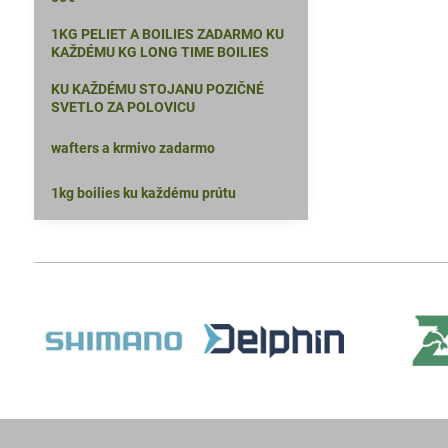
1KG PELIET A BOILIES ZADARMO KU
KAŽDÉMU KG LONG TIME BOILIES
KU KAŽDÉMU STOJANU POZIČNÉ
SVETLO ZA POLOVICU
wafters a krmivo zadarmo
1kg boilies ku každému prútu