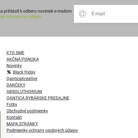
 prihlásiť k odberu noviniek e-mailom
ky ochrany os.údajov.
KTO SME
AKČNÁ PONUKA
Novinky
Black friday
QanticaKreative
DARČEKY
ABSOLUTHORIUM
QANTICA RYBÁRSKE PREDAJNE
Fotky
Obchodné podmienky
Kontakt
MAPA STRÁNKY
Podmienky ochrany osobných údajov