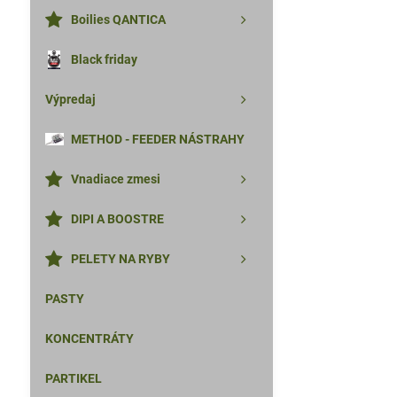
Boilies QANTICA
Black friday
Výpredaj
METHOD - FEEDER NÁSTRAHY
Vnadiace zmesi
DIPI A BOOSTRE
PELETY NA RYBY
PASTY
KONCENTRÁTY
PARTIKEL