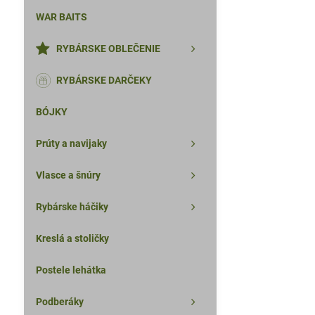
WAR BAITS
RYBÁRSKE OBLEČENIE
RYBÁRSKE DARČEKY
BÓJKY
Prúty a navijaky
Vlasce a šnúry
Rybárske háčiky
Kreslá a stoličky
Postele lehátka
Podberáky