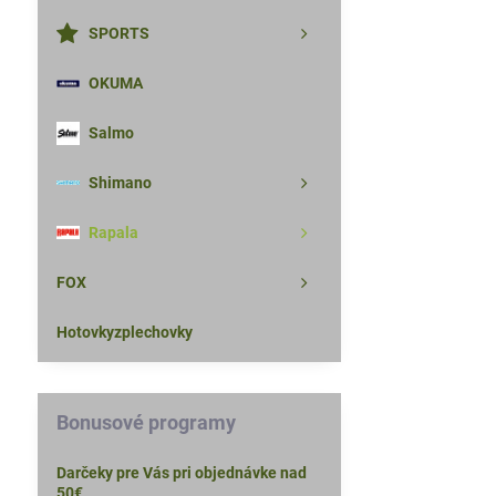
SPORTS
OKUMA
Salmo
Shimano
Rapala
FOX
Hotovkyzplechovky
Bonusové programy
Darčeky pre Vás pri objednávke nad
50€