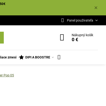
50€
✕
Panel používateľa
Nákupný košík
0 €
iace zmesi
DIPI A BOOSTRE
ter Pop 05