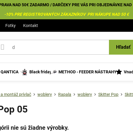
PRAVA NAD 50€ ZADARMO / DARČEKY PRE VÁS PRI OBJEDNÁVKE NAD 
-10% PRE REGISTROVANÝCH ZÁKAZNÍKOV PRI NÁKUPE NAD 50 €
Fotky
Kontakt
Hľadať
s QANTICA
Black friday
METHOD - FEEDER NÁSTRAHY
Vnad
 a montáž prívlač
woblery
Rapala
woblery
Skitter Pop
Skit
 Pop 05