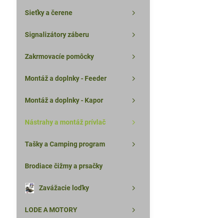
Sieťky a čerene
Signalizátory záberu
Zakrmovacíe pomôcky
Montáž a doplnky - Feeder
Montáž a doplnky - Kapor
Nástrahy a montáž prívlač
Tašky a Camping program
Brodiace čižmy a prsačky
Zavážacie loďky
LODE A MOTORY