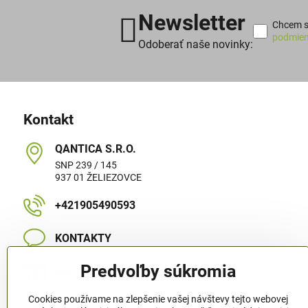
Newsletter
Chcem sa
podmien
Odoberať naše novinky:
Kontakt
QANTICA S​.R​.O​.
SNP 239 / 145
937 01 ŽELIEZOVCE
+421905490593
KONTAKTY
Predvoľby súkromia
MAPA STRÁNKY
Cookies používame na zlepšenie vašej návštevy tejto webovej
Sledujte nás