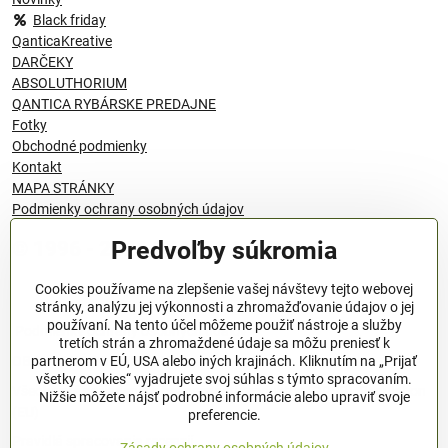
Black friday
QanticaKreative
DARČEKY
ABSOLUTHORIUM
QANTICA RYBÁRSKE PREDAJNE
Fotky
Obchodné podmienky
Kontakt
MAPA STRÁNKY
Podmienky ochrany osobných údajov
Predvoľby súkromia
© 1996 - 2024 QANTICA S.R.O
Cookies používame na zlepšenie vašej návštevy tejto webovej
stránky, analýzu jej výkonnosti a zhromažďovanie údajov o jej
používaní. Na tento účel môžeme použiť nástroje a služby
Podmienky ochrany osobných údajov
tretích strán a zhromaždené údaje sa môžu preniesť k
OBCHODNÉ PODMIENKY
partnerom v EÚ, USA alebo iných krajinách. Kliknutím na „Prijať
všetky cookies“ vyjadrujete svoj súhlas s týmto spracovaním.
Všeobecné nariadenie o bezpečnosti produktov (GPSR), Regulation
Nižšie môžete nájsť podrobné informácie alebo upraviť svoje
(EU)
preferencie.
Pravidlá spracovania recenzií