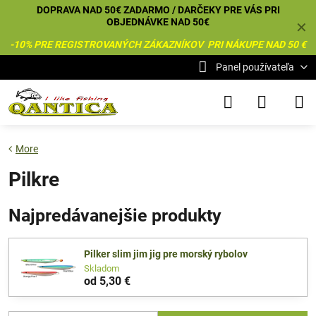
DOPRAVA NAD 50€ ZADARMO / DARČEKY PRE VÁS PRI
OBJEDNÁVKE NAD 50€
✕
-10% PRE REGISTROVANÝCH ZÁKAZNÍKOV PRI NÁKUPE NAD 50 €
Panel používateľa
More
Pilkre
Najpredávanejšie produkty
Pilker slim jim jig pre morský rybolov
Skladom
od 5,30 €