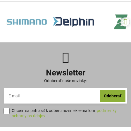
Newsletter
Odoberať naše novinky:
Odoberať
Chcem sa prihlásiť k odberu noviniek e-mailom
podmienky
ochrany os.údajov.