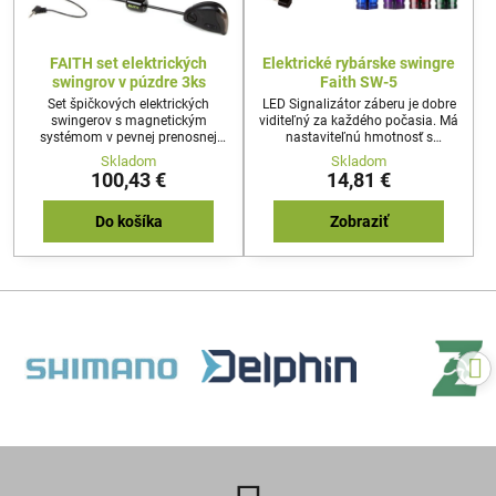
FAITH set elektrických
Elektrické rybárske swingre
swingrov v púzdre 3ks
Faith SW-5
Set špičkových elektrických
LED Signalizátor záberu je dobre
swingerov s magnetickým
viditeľný za každého počasia. Má
systémom v pevnej prenosnej
nastaviteľnú hmotnosť s
taške s voľným miestom ďalší
konektorom 2,5 mm pre
Skladom
Skladom
signalizátor. Profesionálne
pripojenie k signalizátorom
100,43 €
14,81 €
rybárske príslušenstvo!
záberu.
Do košíka
Zobraziť