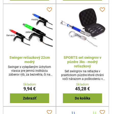
Swinger retiazkový 22cm
SPORTS set swingrov v
modrý
púzdre 3ks - modrý
retiazkový
Swinger s vylepšeným úchytom
vlasca pre jemnú indikáciu
Set swingrov na retiazke v
záberov rýb, za bezvetria, či na
praktickom púzdre ktoré chráni
kratšie vzdialenosti. Tento
voči nárazom a poškodeniu v
swinger presne indikuje záber,
modrej farbe. Balenie obsahuje
Skladom
Skladom
takže viete čo sa deje pod vodnou
3ks.
9,94 €
45,28 €
hľadinou. Spodná časť je
výmenná.
Zobraziť
Do košíka