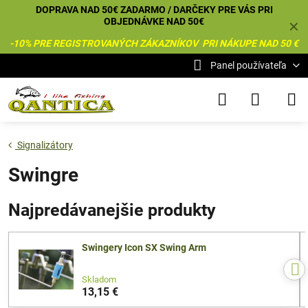
DOPRAVA NAD 50€ ZADARMO / DARČEKY PRE VÁS PRI
OBJEDNÁVKE NAD 50€
✕
-10% PRE REGISTROVANÝCH ZÁKAZNÍKOV PRI NÁKUPE NAD 50 €
Panel používateľa
Signalizátory
Swingre
Najpredávanejšie produkty
Swingery Icon SX Swing Arm
Skladom
13,15 €