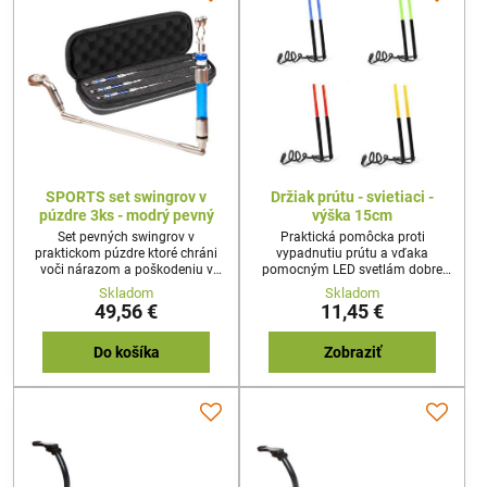
SPORTS set swingrov v
Držiak prútu - svietiaci -
púzdre 3ks - modrý pevný
výška 15cm
Set pevných swingrov v
Praktická pomôcka proti
praktickom púzdre ktoré chráni
vypadnutiu prútu a vďaka
voči nárazom a poškodeniu v
pomocným LED svetlám dobre
modrej farbe. Balenie obsahuje
viditeľná aj v noci. Prispôsobené
Skladom
Skladom
3ks.
na štandardné alarmy vybavené
49,56 €
11,45 €
pre zapojenie elektrického
konektoru. Výška tyčiek 15cm a
svietiaca časť až 6,5cm.
Do košíka
Zobraziť