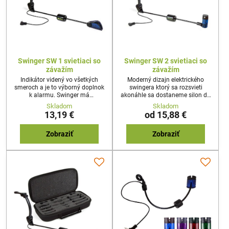
Swinger SW 1 svietiaci so
Swinger SW 2 svietiaci so
závažím
závažím
Indikátor videný vo všetkých
Moderný dizajn elektrického
smeroch a je to výborný doplnok
swingera ktorý sa rozsvieti
k alarmu. Swinger má
akonáhle sa dostaneme silon do
nastaviteľnú hmotnosť pomocou
pohybu. Neunikne ani jeden
Skladom
Skladom
posuvného závažia pre vždy
záber. Najlepši doplnok k alarmu.
13,19 €
od 15,88 €
dobre napnutý silon. Swinger
Swinger s nastaviteľnou
vybavený s 2,5mm jackom pre
hmotnosťou pre vybavený aj
pripojenie k alarmu.
magnetickým systémom.
Zobraziť
Zobraziť