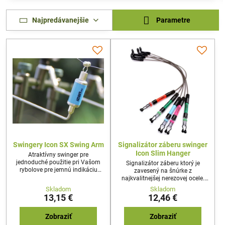
Najpredávanejšie
Parametre
Swingery Icon SX Swing Arm
Signalizátor záberu swinger
Icon Slim Hanger
Atraktívny swinger pre
jednoduché použitie pri Vašom
Signalizátor záberu ktorý je
rybolove pre jemnú indikáciu
zavesený na šnúrke z
záberov rýb. Dodávaný v troch
najkvalitnejšej nerezovej ocele.
rozdielnych farbách.
Jednoducho sa pripína na vlasec
Skladom
Skladom
a pri záseku samovoľne
13,15 €
12,46 €
odpadáva.
Zobraziť
Zobraziť