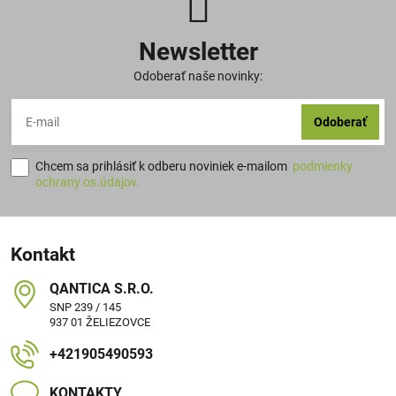
Newsletter
Odoberať naše novinky:
Odoberať
Chcem sa prihlásiť k odberu noviniek e-mailom
podmienky
ochrany os.údajov.
Kontakt
QANTICA S​.R​.O​.
SNP 239 / 145
937 01 ŽELIEZOVCE
+421905490593
KONTAKTY