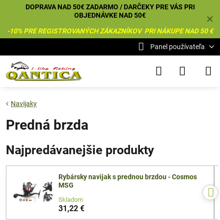
DOPRAVA NAD 50€ ZADARMO / DARČEKY PRE VÁS PRI
OBJEDNÁVKE NAD 50€
✕
-10% PRE REGISTROVANÝCH ZÁKAZNÍKOV PRI NÁKUPE NAD 50 €
Panel používateľa
Navijaky
Predná brzda
Najpredávanejšie produkty
Rybársky navijak s prednou brzdou - Cosmos
MSG
Skladom
31,22 €