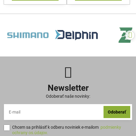
Newsletter
Odoberať naše novinky:
Odoberať
Chcem sa prihlásiť k odberu noviniek e-mailom
podmienky
ochrany os.údajov.