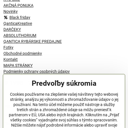
AKČNÁ PONUKA
Novinky
Black friday
QanticaKreative
DARČEKY
ABSOLUTHORIUM
QANTICA RYBÁRSKE PREDAJNE
Fotky
Obchodné podmienky
Kontakt
MAPA STRÁNKY
Podmienky ochrany osobných údajov
Predvoľby súkromia
© 1996 - 2024 QANTICA S.R.O
Cookies používame na zlepšenie vašej návštevy tejto webovej
stránky, analýzu jej výkonnosti a zhromažďovanie údajov o jej
používaní. Na tento účel môžeme použiť nástroje a služby
Podmienky ochrany osobných údajov
tretích strán a zhromaždené údaje sa môžu preniesť k
OBCHODNÉ PODMIENKY
partnerom v EÚ, USA alebo iných krajinách. Kliknutím na „Prijať
všetky cookies“ vyjadrujete svoj súhlas s týmto spracovaním.
Všeobecné nariadenie o bezpečnosti produktov (GPSR), Regulation
Nižšie môžete nájsť podrobné informácie alebo upraviť svoje