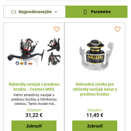
Najpredávanejšie
Parametre
Rybársky navijak s prednou
Náhradná cievka pre
brzdou - Cosmos MSG
rybársky navijak Axius s
prednou brzdou
Veľmi atraktívny navijak s
prednou brzdou a hliníkovou
cievkou. Tento model má
extrémne hladký chod
Skladom
Skladom
prevodovky so spoľahlivou
31,22 €
11,45 €
prednou brzdou bez skokov.
Zobraziť
Zobraziť