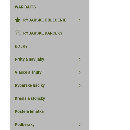
WAR BAITS
RYBÁRSKE OBLEČENIE
RYBÁRSKE DARČEKY
BÓJKY
Prúty a navijaky
Vlasce a šnúry
Rybárske háčiky
Kreslá a stoličky
Postele lehátka
Podberáky