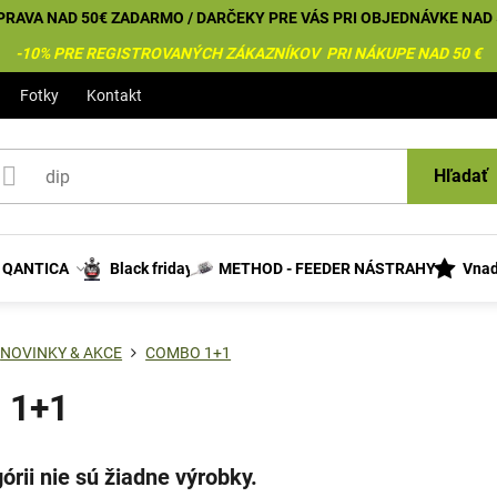
PRAVA NAD 50€ ZADARMO / DARČEKY PRE VÁS PRI OBJEDNÁVKE NAD 
-10% PRE REGISTROVANÝCH ZÁKAZNÍKOV PRI NÁKUPE NAD 50 €
Fotky
Kontakt
Hľadať
s QANTICA
Black friday
METHOD - FEEDER NÁSTRAHY
Vnad
NOVINKY & AKCE
COMBO 1+1
 1+1