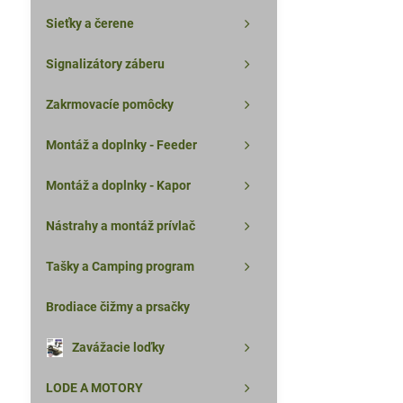
Sieťky a čerene
Signalizátory záberu
Zakrmovacíe pomôcky
Montáž a doplnky - Feeder
Montáž a doplnky - Kapor
Nástrahy a montáž prívlač
Tašky a Camping program
Brodiace čižmy a prsačky
Zavážacie loďky
LODE A MOTORY