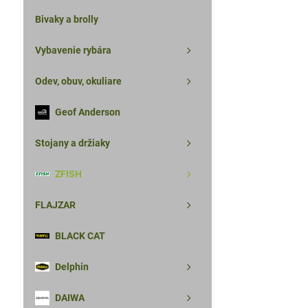
Bivaky a brolly
Vybavenie rybára
Odev, obuv, okuliare
Geof Anderson
Stojany a držiaky
ZFISH
FLAJZAR
BLACK CAT
Delphin
DAIWA