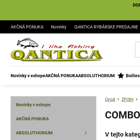
DO
AKČNÁ PONUKA
Novinky
QANTICA RYBÁRSKE PREDAJNE
Novinky v eshope
AKČNÁ PONUKA
ABSOLUTHORIUM
Boilie
Úvod
ZFISH
Novinky v eshope
COMBO
AKČNÁ PONUKA
ABSOLUTHORIUM