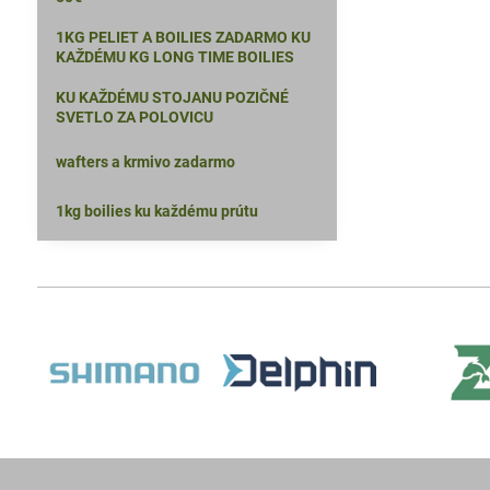
1KG PELIET A BOILIES ZADARMO KU
KAŽDÉMU KG LONG TIME BOILIES
KU KAŽDÉMU STOJANU POZIČNÉ
SVETLO ZA POLOVICU
wafters a krmivo zadarmo
1kg boilies ku každému prútu