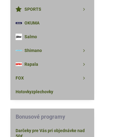
SPORTS
OKUMA
Salmo
Shimano
Rapala
FOX
Hotovkyzplechovky
Bonusové programy
Darčeky pre Vás pri objednávke nad
50€