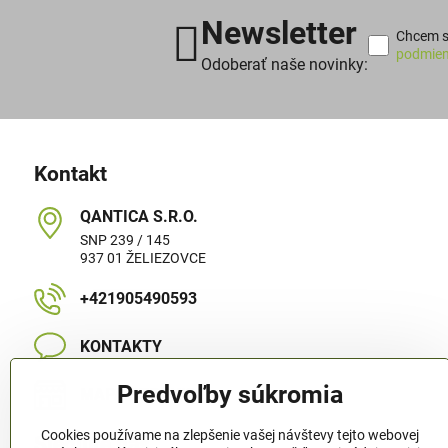
Newsletter
Chcem sa
podmien
Odoberať naše novinky:
Kontakt
QANTICA S​.R​.O​.
SNP 239 / 145
937 01 ŽELIEZOVCE
+421905490593
KONTAKTY
Predvoľby súkromia
MAPA STRÁNKY
Cookies používame na zlepšenie vašej návštevy tejto webovej
Sledujte nás