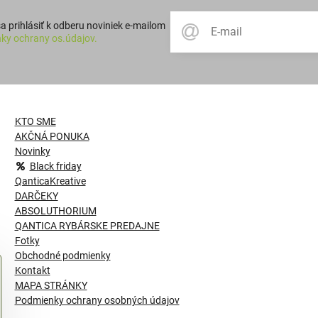
 prihlásiť k odberu noviniek e-mailom
ky ochrany os.údajov.
KTO SME
AKČNÁ PONUKA
Novinky
Black friday
QanticaKreative
DARČEKY
ABSOLUTHORIUM
QANTICA RYBÁRSKE PREDAJNE
Fotky
Obchodné podmienky
Kontakt
MAPA STRÁNKY
Podmienky ochrany osobných údajov