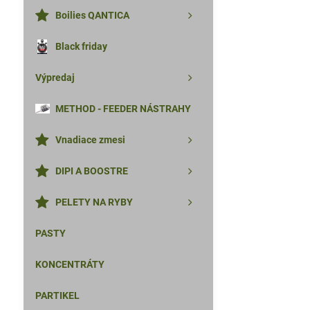
Boilies QANTICA
Black friday
Výpredaj
METHOD - FEEDER NÁSTRAHY
Vnadiace zmesi
DIPI A BOOSTRE
PELETY NA RYBY
PASTY
KONCENTRÁTY
PARTIKEL