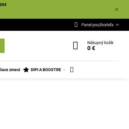
50€
✕
Panel používateľa
Nákupný košík
0 €
iace zmesi
DIPI A BOOSTRE