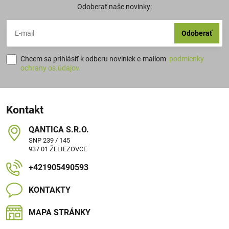
Odoberať naše novinky:
Odoberať
Chcem sa prihlásiť k odberu noviniek e-mailom
podmienky
ochrany os.údajov.
Kontakt
QANTICA S​.R​.O​.
SNP 239 / 145
937 01 ŽELIEZOVCE
+421905490593
KONTAKTY
MAPA STRÁNKY