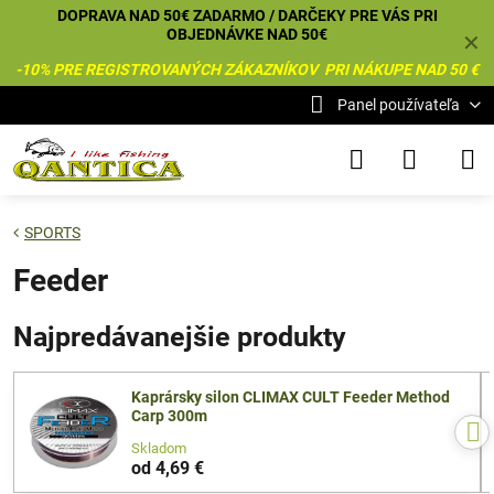
DOPRAVA NAD 50€ ZADARMO / DARČEKY PRE VÁS PRI
OBJEDNÁVKE NAD 50€
✕
-10% PRE REGISTROVANÝCH ZÁKAZNÍKOV PRI NÁKUPE NAD 50 €
Panel používateľa
SPORTS
Feeder
Najpredávanejšie produkty
Kaprársky silon CLIMAX CULT Feeder Method
Carp 300m
Skladom
od 4,69 €