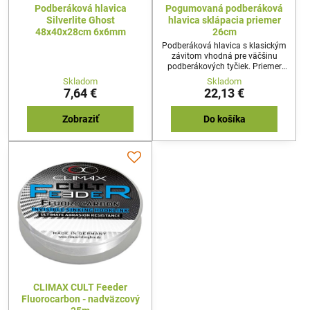
Podberáková hlavica
Pogumovaná podberáková
Silverlite Ghost
hlavica sklápacia priemer
48x40x28cm 6x6mm
26cm
Podberáková hlavica s klasickým
závitom vhodná pre väčšinu
podberákových tyčiek. Priemer
hlavice 26cm, pogumovaná,
Skladom
Skladom
sklápacia.
7,64 €
22,13 €
Zobraziť
Do košíka
CLIMAX CULT Feeder
Fluorocarbon - nadväzcový