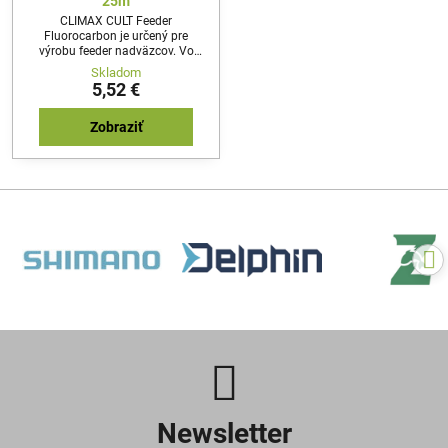
25m
CLIMAX CULT Feeder
Fluorocarbon je určený pre
výrobu feeder nadväzcov. Vo
vode pre rybu takmer neviditeľný!
Skladom
5,52 €
Zobraziť
Newsletter