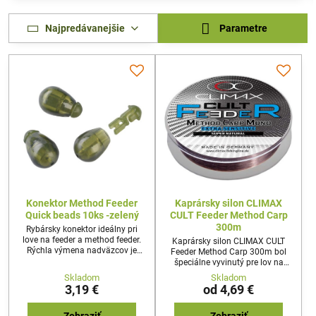
Najpredávanejšie
Parametre
Konektor Method Feeder
Kaprársky silon CLIMAX
Quick beads 10ks -zelený
CULT Feeder Method Carp
300m
Rybársky konektor ideálny pri
love na feeder a method feeder.
Kaprársky silon CLIMAX CULT
Rýchla výmena nadväzcov je
Feeder Method Carp 300m bol
veľkou výhodou napríklad na
špeciálne vyvinutý pre lov na
rybárskych pretekoch. Balenie
method feeder, kde v spojení s
Skladom
Skladom
10ks.
method feeder prútmi zaručí
3,19 €
od 4,69 €
dokonalú kombináciu pri love.