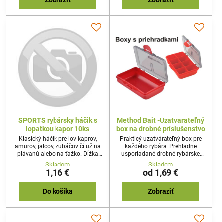
Zobraziť
Zobraziť
SPORTS rybársky háčik s
Method Bait -Uzatvarateľný
lopatkou kapor 10ks
box na drobné príslušenstvo
Klasický háčik pre lov kaprov,
Prakticý uzatvárateľný box pre
amurov, jalcov, zubáčov či už na
každého rybára. Prehladne
plávanú alebo na ťažko. Dĺžka
usporiadané drobné rybárske
2cm a hrúbka oblúka 1cm.
príslušenstvo v každom boxe
Skladom
Skladom
1,16 €
od 1,69 €
Do košíka
Zobraziť