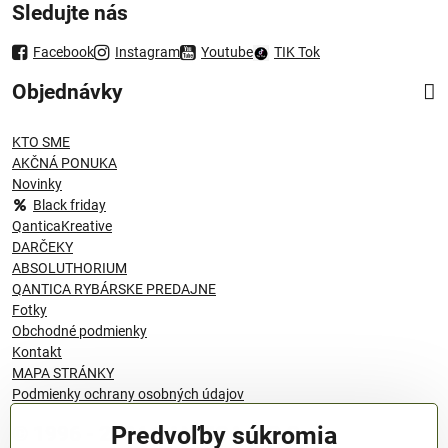
Sledujte nás
Facebook
Instagram
Youtube
TIK Tok
Objednávky
KTO SME
AKČNÁ PONUKA
Novinky
Black friday
QanticaKreative
DARČEKY
ABSOLUTHORIUM
QANTICA RYBÁRSKE PREDAJNE
Fotky
Obchodné podmienky
Kontakt
MAPA STRÁNKY
Podmienky ochrany osobných údajov
Predvoľby súkromia
© 1996 - 2024 QANTICA S.R.O