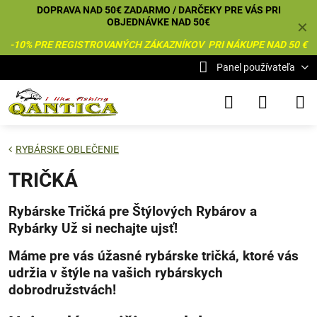
DOPRAVA NAD 50€ ZADARMO / DARČEKY PRE VÁS PRI
OBJEDNÁVKE NAD 50€
✕
-10% PRE REGISTROVANÝCH ZÁKAZNÍKOV PRI NÁKUPE NAD 50 €
Panel používateľa
RYBÁRSKE OBLEČENIE
TRIČKÁ
Rybárske Tričká pre Štýlových Rybárov a
Rybárky Už si nechajte ujsť!
Máme pre vás úžasné rybárske tričká, ktoré vás
udržia v štýle na vašich rybárskych
dobrodružstvách!