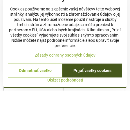
Cookies používame na zlepšenie vašej návštevy tejto webovej
stránky, analýzu jej výkonnosti a zhromažďovanie údajov o jej
používaní. Na tento účel môžeme použiť nástroje a služby
Qantica rybárske tričko
TRIČKO silurus glanis
tretích strán a zhromaždené údaje sa môžu preniesť k
khaki carp
Kvalitné bavlnené tričko . 160g
partnerom v EÚ, USA alebo iných krajinách. Kliknutím na „Prijať
Rybárske Tričká pre Štýlových
Qantica - kvalitné bavlnené
všetky cookies“ vyjadrujete svoj súhlas s týmto spracovaním.
Rybárov a Rybárky Už si nechajte
rybárske tričko tričko .TOP darček
Nižšie môžete nájsť podrobné informácie alebo upraviť svoje
ujsť! Máme pre vás úžasné
pre každého rybára. Rybárske
preferencie.
rybárske tričká, ktoré vás udržia v
Tričká pre Štýlových Rybárov a
Skladom
Skladom
štýle na vašich rybárskych
Rybárky Už si nechajte ujsť!
15 €
15 €
dobrodružstvách!
Zásady ochrany osobných údajov
Máme pre vás úžasné rybárske
tričká, ktoré vás udržia v štýle na
vašich rybárskych
Zobraziť
Zobraziť
dobrodružstvách!
Odmietnuť všetko
Prijať všetky cookies
Ukázať podrobnosti
-10% pre registrovaných