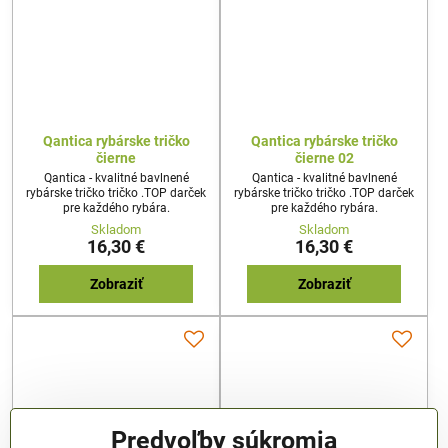
Qantica rybárske tričko
Qantica rybárske tričko
čierne
čierne 02
Qantica - kvalitné bavlnené
Qantica - kvalitné bavlnené
rybárske tričko tričko .TOP darček
rybárske tričko tričko .TOP darček
pre každého rybára.
pre každého rybára.
Skladom
Skladom
16,30 €
16,30 €
Zobraziť
Zobraziť
Predvoľby súkromia