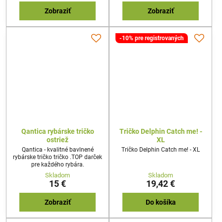
Zobraziť
Zobraziť
-10% pre registrovaných
Qantica rybárske tričko
Tričko Delphin Catch me! -
ostriež
XL
Qantica - kvalitné bavlnené
Tričko Delphin Catch me! - XL
rybárske tričko tričko .TOP darček
pre každého rybára.
Skladom
Skladom
15 €
19,42 €
Zobraziť
Do košíka