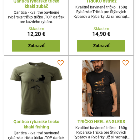
Qantica rybárske tričko
TRIČKO ostriež
khaki zubáč
Kvalitné bavlnené tričko . 160g
Rybárske Tričká pre Štýlových
Qantica - kvalitné bavlnené
Rybárov a Rybárky Už si nechajte
rybárske tričko tričko .TOP darček
ujsť! Máme pre vás úžasné
pre každého rybára.
rybárske tričká, ktoré vás udržia v
Skladom
Skladom
štýle na vašich rybárskych
12,20 €
14,90 €
dobrodružstvách!
Zobraziť
Zobraziť
Qantica rybárske tričko
TRIČKO HEEL ANGLERS
khaki fishing
Kvalitné bavlnené tričko . 160g
Rybárske Tričká pre Štýlových
Qantica - kvalitné bavlnené
Rybárov a Rybárky Už si nechajte
rybárske tričko tričko .TOP darček