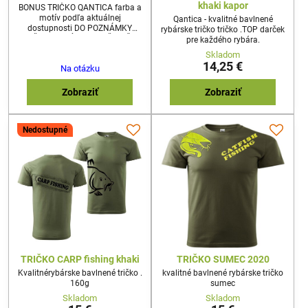
khaki kapor
BONUS TRIČKO QANTICA farba a
motív podľa aktuálnej
Qantica - kvalitné bavlnené
dostupnosti DO POZNÁMKY
rybárske tričko tričko .TOP darček
UVEĎTE PROSÍM VLKOSŤ TRIČKA
pre každého rybára.
FARBA PODĽA DOSTUPNOSTI ,
Skladom
ČIERNA ALEBO KHAKI
14,25 €
Na otázku
Zobraziť
Zobraziť
Nedostupné
TRIČKO CARP fishing khaki
TRIČKO SUMEC 2020
Kvalitnérybárske bavlnené tričko .
kvalitné bavlnené rybárske tričko
160g
sumec
Skladom
Skladom