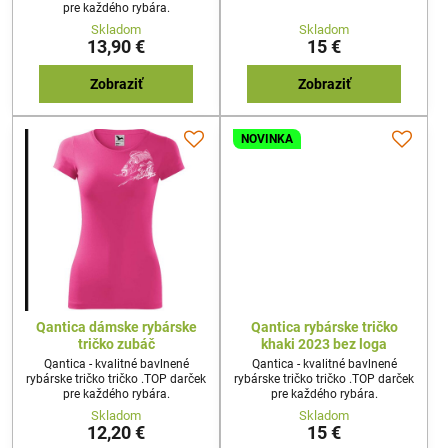
ujsť! Máme pre vás úžasné
pre každého rybára.
rybárske tričká, ktoré vás udržia v
Skladom
Skladom
štýle na vašich rybárskych
13,90 €
15 €
dobrodružstvách!
Zobraziť
Zobraziť
NOVINKA
Qantica dámske rybárske
Qantica rybárske tričko
tričko zubáč
khaki 2023 bez loga
Qantica - kvalitné bavlnené
Qantica - kvalitné bavlnené
rybárske tričko tričko .TOP darček
rybárske tričko tričko .TOP darček
pre každého rybára.
pre každého rybára.
Skladom
Skladom
12,20 €
15 €