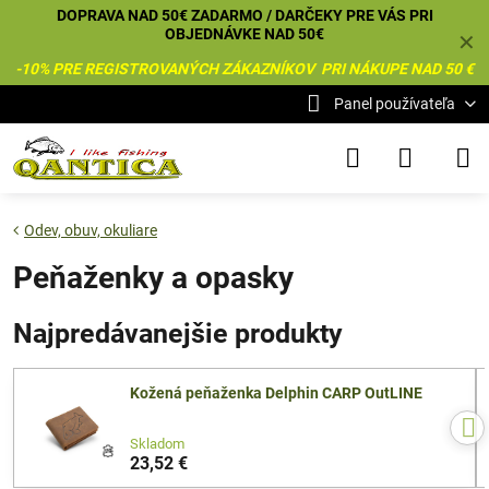
DOPRAVA NAD 50€ ZADARMO / DARČEKY PRE VÁS PRI
OBJEDNÁVKE NAD 50€
✕
-10% PRE REGISTROVANÝCH ZÁKAZNÍKOV PRI NÁKUPE NAD 50 €
Panel používateľa
Odev, obuv, okuliare
Peňaženky a opasky
Najpredávanejšie produkty
Kožená peňaženka Delphin CARP OutLINE
Skladom
23,52 €