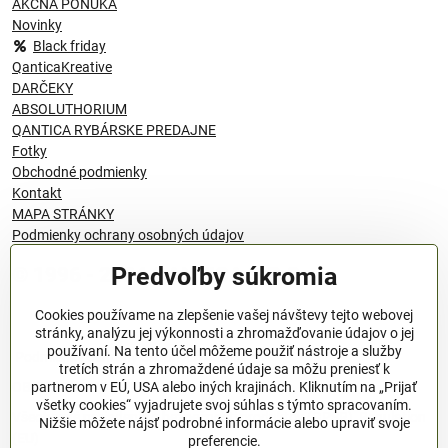
AKČNÁ PONUKA
Novinky
Black friday
QanticaKreative
DARČEKY
ABSOLUTHORIUM
QANTICA RYBÁRSKE PREDAJNE
Fotky
Obchodné podmienky
Kontakt
MAPA STRÁNKY
Podmienky ochrany osobných údajov
Predvoľby súkromia
© 1996 - 2024 QANTICA S.R.O
Cookies používame na zlepšenie vašej návštevy tejto webovej
stránky, analýzu jej výkonnosti a zhromažďovanie údajov o jej
používaní. Na tento účel môžeme použiť nástroje a služby
Podmienky ochrany osobných údajov
tretích strán a zhromaždené údaje sa môžu preniesť k
OBCHODNÉ PODMIENKY
partnerom v EÚ, USA alebo iných krajinách. Kliknutím na „Prijať
všetky cookies“ vyjadrujete svoj súhlas s týmto spracovaním.
Všeobecné nariadenie o bezpečnosti produktov (GPSR), Regulation
Nižšie môžete nájsť podrobné informácie alebo upraviť svoje
(EU)
preferencie.