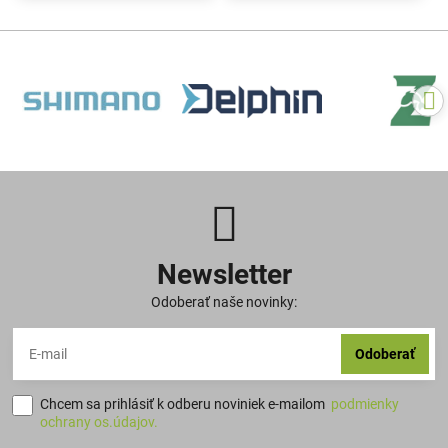
Newsletter
Odoberať naše novinky:
Odoberať
Chcem sa prihlásiť k odberu noviniek e-mailom
podmienky
ochrany os.údajov.