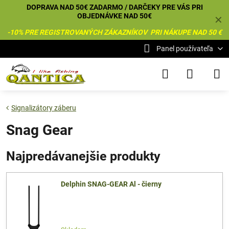
DOPRAVA NAD 50€ ZADARMO / DARČEKY PRE VÁS PRI
OBJEDNÁVKE NAD 50€
✕
-10% PRE REGISTROVANÝCH ZÁKAZNÍKOV PRI NÁKUPE NAD 50 €
Panel používateľa
Signalizátory záberu
Snag Gear
Najpredávanejšie produkty
Delphin SNAG-GEAR Al - čierny