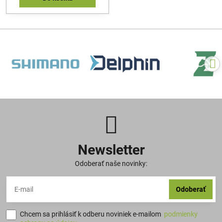
Newsletter
Odoberať naše novinky:
Odoberať
Chcem sa prihlásiť k odberu noviniek e-mailom
podmienky