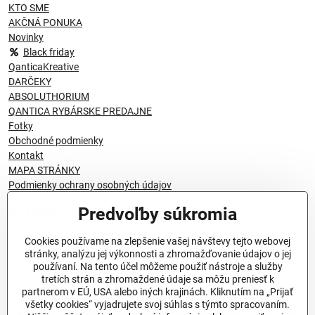
KTO SME
AKČNÁ PONUKA
Novinky
Black friday
QanticaKreative
DARČEKY
ABSOLUTHORIUM
QANTICA RYBÁRSKE PREDAJNE
Fotky
Obchodné podmienky
Kontakt
MAPA STRÁNKY
Podmienky ochrany osobných údajov
Predvoľby súkromia
© 1996 - 2024 QANTICA S.R.O
Cookies používame na zlepšenie vašej návštevy tejto webovej
stránky, analýzu jej výkonnosti a zhromažďovanie údajov o jej
používaní. Na tento účel môžeme použiť nástroje a služby
Podmienky ochrany osobných údajov
tretích strán a zhromaždené údaje sa môžu preniesť k
OBCHODNÉ PODMIENKY
partnerom v EÚ, USA alebo iných krajinách. Kliknutím na „Prijať
všetky cookies“ vyjadrujete svoj súhlas s týmto spracovaním.
Všeobecné nariadenie o bezpečnosti produktov (GPSR), Regulation