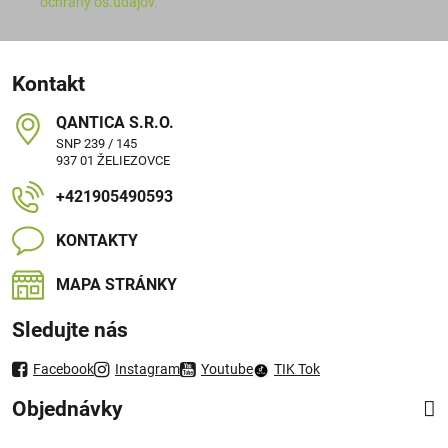
ochrany os.údajov.
Kontakt
QANTICA S​.R​.O​.
SNP 239 / 145
937 01 ŽELIEZOVCE
+421905490593
KONTAKTY
MAPA STRÁNKY
Sledujte nás
Facebook
Instagram
Youtube
TIK Tok
Objednávky