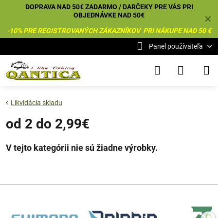
DOPRAVA NAD 50€ ZADARMO / DARČEKY PRE VÁS PRI
OBJEDNÁVKE NAD 50€
✕
-10% PRE REGISTROVANÝCH ZÁKAZNÍKOV PRI NÁKUPE NAD 50 €
Panel používateľa
Likvidácia skladu
od 2 do 2,99€