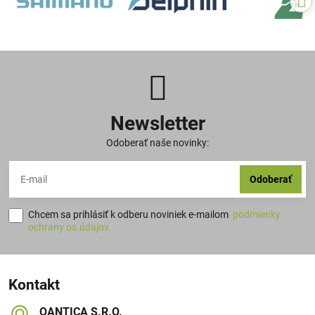
Newsletter
Odoberať naše novinky:
Odoberať
Chcem sa prihlásiť k odberu noviniek e-mailom
podmienky
ochrany os.údajov.
Kontakt
QANTICA S​.R​.O​.