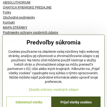
ABSOLUTHORIUM
QANTICA RYBÁRSKE PREDAJNE
Fotky
Obchodné podmienky
Kontakt
MAPA STRÁNKY
Podmienky ochrany osobných údajov
Predvoľby súkromia
© 1996 - 2024 QANTICA S.R.O
Cookies používame na zlepšenie vašej návštevy tejto webovej
stránky, analýzu jej výkonnosti a zhromažďovanie údajov o jej
používaní. Na tento účel môžeme použiť nástroje a služby
Podmienky ochrany osobných údajov
tretích strán a zhromaždené údaje sa môžu preniesť k
OBCHODNÉ PODMIENKY
partnerom v EÚ, USA alebo iných krajinách. Kliknutím na „Prijať
všetky cookies“ vyjadrujete svoj súhlas s týmto spracovaním.
Všeobecné nariadenie o bezpečnosti produktov (GPSR), Regulation
Nižšie môžete nájsť podrobné informácie alebo upraviť svoje
(EU)
preferencie.
Pravidlá spracovania recenzií
Zásady ochrany osobných údajov
Odmietnuť všetko
Prijať všetky cookies
©
2026
Copyright