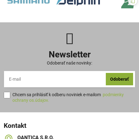
Newsletter
Odoberať naše novinky:
Odoberať
Chcem sa prihlásiť k odberu noviniek e-mailom
podmienky
ochrany os.údajov.
Kontakt
QANTICA S​.R​.O​.