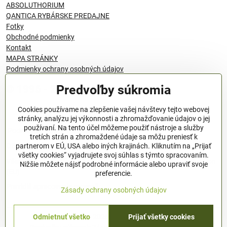
ABSOLUTHORIUM
QANTICA RYBÁRSKE PREDAJNE
Fotky
Obchodné podmienky
Kontakt
MAPA STRÁNKY
Podmienky ochrany osobných údajov
Predvoľby súkromia
© 1996 - 2024 QANTICA S.R.O
Cookies používame na zlepšenie vašej návštevy tejto webovej
stránky, analýzu jej výkonnosti a zhromažďovanie údajov o jej
používaní. Na tento účel môžeme použiť nástroje a služby
Podmienky ochrany osobných údajov
tretích strán a zhromaždené údaje sa môžu preniesť k
OBCHODNÉ PODMIENKY
partnerom v EÚ, USA alebo iných krajinách. Kliknutím na „Prijať
všetky cookies“ vyjadrujete svoj súhlas s týmto spracovaním.
Všeobecné nariadenie o bezpečnosti produktov (GPSR), Regulation
Nižšie môžete nájsť podrobné informácie alebo upraviť svoje
(EU)
preferencie.
Pravidlá spracovania recenzií
Zásady ochrany osobných údajov
Odmietnuť všetko
Prijať všetky cookies
©
2026
Copyright