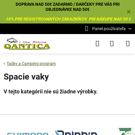
DOPRAVA NAD 50€ ZADARMO / DARČEKY PRE VÁS PRI
OBJEDNÁVKE NAD 50€
✕
-10% PRE REGISTROVANÝCH ZÁKAZNÍKOV PRI NÁKUPE NAD 50 €
Panel používateľa
Tašky a Camping program
Spacie vaky