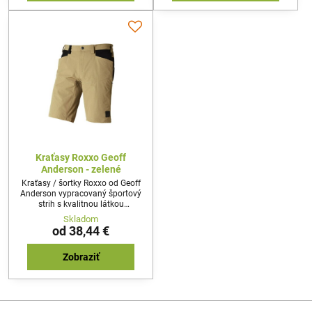
Kraťasy Roxxo Geoff
Anderson - zelené
Kraťasy / šortky Roxxo od Geoff
Anderson vypracovaný športový
strih s kvalitnou látkou
predurčuje nohavice nielen ku
Skladom
každodennému noseniu ale aj na
od 38,44 €
rybolov, turistiku alebo outdoor
aktivity.
Zobraziť