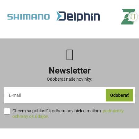
Newsletter
Odoberať naše novinky:
Odoberať
Chcem sa prihlásiť k odberu noviniek e-mailom
podmienky
ochrany os.údajov.