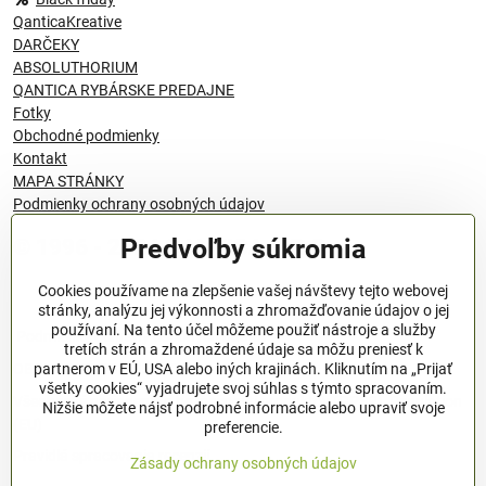
QanticaKreative
DARČEKY
ABSOLUTHORIUM
QANTICA RYBÁRSKE PREDAJNE
Fotky
Obchodné podmienky
Kontakt
MAPA STRÁNKY
Podmienky ochrany osobných údajov
Predvoľby súkromia
© 1996 - 2024 QANTICA S.R.O
Cookies používame na zlepšenie vašej návštevy tejto webovej
stránky, analýzu jej výkonnosti a zhromažďovanie údajov o jej
používaní. Na tento účel môžeme použiť nástroje a služby
Podmienky ochrany osobných údajov
tretích strán a zhromaždené údaje sa môžu preniesť k
OBCHODNÉ PODMIENKY
partnerom v EÚ, USA alebo iných krajinách. Kliknutím na „Prijať
všetky cookies“ vyjadrujete svoj súhlas s týmto spracovaním.
Všeobecné nariadenie o bezpečnosti produktov (GPSR), Regulation
Nižšie môžete nájsť podrobné informácie alebo upraviť svoje
(EU)
preferencie.
Pravidlá spracovania recenzií
Zásady ochrany osobných údajov