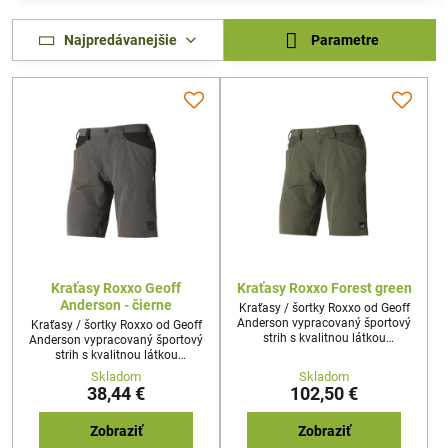
Najpredávanejšie
Parametre
Kraťasy Roxxo Geoff
Kraťasy Roxxo Forest green
Anderson - čierne
Kraťasy / šortky Roxxo od Geoff
Anderson vypracovaný športový
Kraťasy / šortky Roxxo od Geoff
strih s kvalitnou látkou
Anderson vypracovaný športový
predurčuje nohavice nielen ku
strih s kvalitnou látkou
každodennému noseniu ale aj na
predurčuje nohavice nielen ku
Skladom
Skladom
rybolov, turistiku alebo outdoor
každodennému noseniu ale aj na
38,44 €
102,50 €
aktivity.
rybolov, turistiku alebo outdoor
aktivity.
Zobraziť
Zobraziť