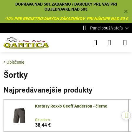
DOPRAVA NAD 50€ ZADARMO / DARČEKY PRE VÁS PRI
OBJEDNÁVKE NAD 50€
✕
-10% PRE REGISTROVANÝCH ZÁKAZNÍKOV PRI NÁKUPE NAD 50 €
Panel používateľa
Oblečenie
Šortky
Najpredávanejšie produkty
Kraťasy Roxxo Geoff Anderson - čierne
Skladom
38,44 €