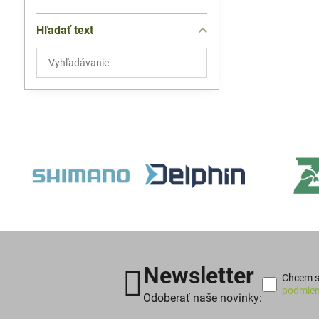
Hľadať text
Prehľadať
výsledky
filtra
fulltextom
Newsletter
Chcem sa
podmien
Odoberať naše novinky: