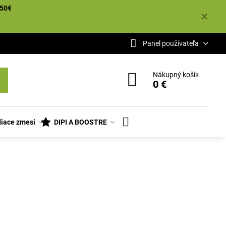
50€
✕
Panel používateľa
Nákupný košík
0 €
iace zmesi
DIPI A BOOSTRE