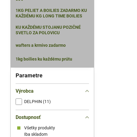
1KG PELIET A BOILIES ZADARMO KU
KAŽDÉMU KG LONG TIME BOILIES
KU KAŽDÉMU STOJANU POZIČNÉ
SVETLO ZA POLOVICU
wafters a krmivo zadarmo
1kg boilies ku každému prútu
Parametre
Výrobca
DELPHIN (11)
Dostupnosť
Všetky produkty
Iba skladom