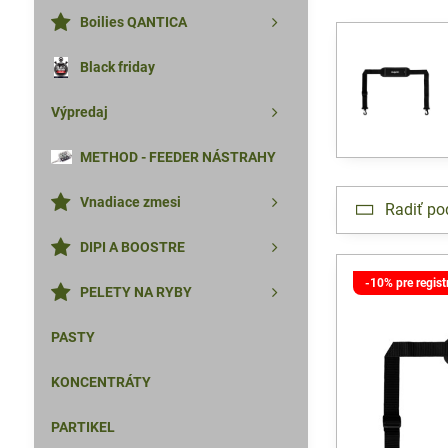
Boilies QANTICA
Black friday
Výpredaj
METHOD - FEEDER NÁSTRAHY
Vnadiace zmesi
Radiť po
DIPI A BOOSTRE
-10% pre regis
PELETY NA RYBY
PASTY
KONCENTRÁTY
PARTIKEL