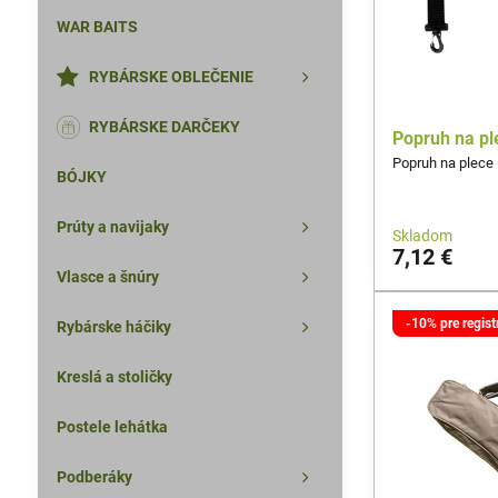
WAR BAITS
RYBÁRSKE OBLEČENIE
RYBÁRSKE DARČEKY
Popruh na p
Popruh na plece
BÓJKY
Prúty a navijaky
Skladom
7,12 €
Vlasce a šnúry
-10% pre regis
Rybárske háčiky
Kreslá a stoličky
Postele lehátka
Podberáky