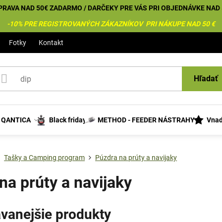
PRAVA NAD 50€ ZADARMO / DARČEKY PRE VÁS PRI OBJEDNÁVKE NAD 
-10% PRE REGISTROVANÝCH ZÁKAZNÍKOV PRI NÁKUPE NAD 50 €
Fotky
Kontakt
Hľadať
s QANTICA
Black friday
METHOD - FEEDER NÁSTRAHY
Vnad
Tašky a Camping program
Púzdra na prúty a navijaky
na prúty a navijaky
vanejšie produkty