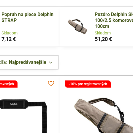
Popruh na plece Delphin
Puzdro Delphin 
STRAP
100/2.5 komorové
100cm
Skladom
Skladom
7,12 €
51,20 €
dľa:
Najpredávanejšie
trovaných
-10% pre registrovaných