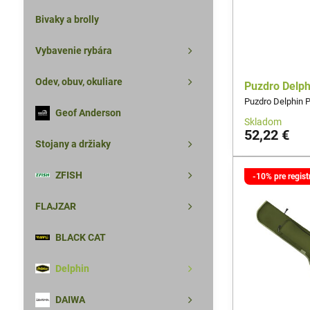
Bivaky a brolly
Vybavenie rybára
Odev, obuv, okuliare
Puzdro Delp
Puzdro Delphin 
Geof Anderson
Skladom
52,22 €
Stojany a držiaky
ZFISH
-10% pre regis
FLAJZAR
BLACK CAT
Delphin
DAIWA