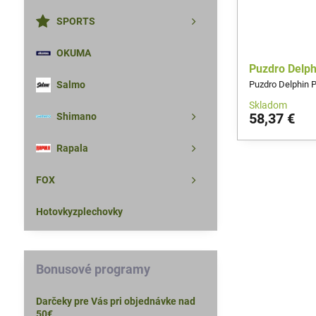
SPORTS
OKUMA
Puzdro Delp
Puzdro Delphin 
Salmo
Skladom
58,37 €
Shimano
Rapala
FOX
Hotovkyzplechovky
Bonusové programy
Darčeky pre Vás pri objednávke nad
50€