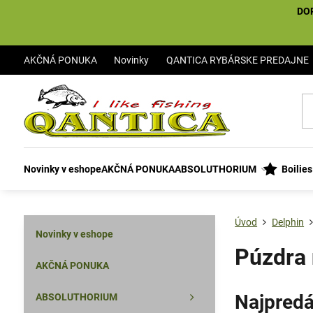
DO
AKČNÁ PONUKA
Novinky
QANTICA RYBÁRSKE PREDAJNE
Novinky v eshope
AKČNÁ PONUKA
ABSOLUTHORIUM
Boilie
Úvod
Delphin
Novinky v eshope
Púzdra 
AKČNÁ PONUKA
Najpredá
ABSOLUTHORIUM