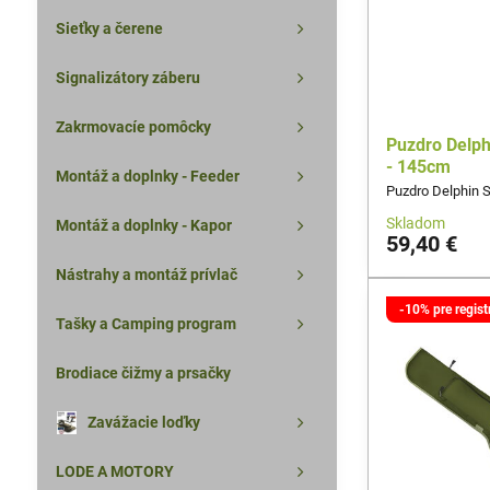
Sieťky a čerene
Signalizátory záberu
Zakrmovacíe pomôcky
Puzdro Delp
- 145cm
Montáž a doplnky - Feeder
Puzdro Delphin 
Skladom
Montáž a doplnky - Kapor
59,40 €
Nástrahy a montáž prívlač
-10% pre regis
Tašky a Camping program
Brodiace čižmy a prsačky
Zavážacie loďky
LODE A MOTORY