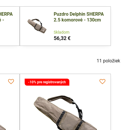
SHERPA
Puzdro Delphin SHERPA
 -
2.5 komorové - 130cm
Skladom
56,32 €
11
položiek
-10% pre registrovaných