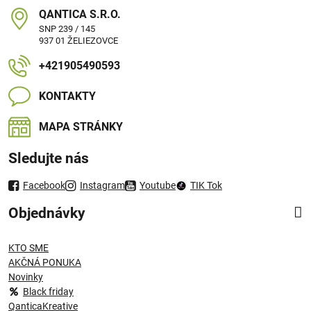
QANTICA S​.R​.O​.
SNP 239 / 145
937 01 ŽELIEZOVCE
+421905490593
KONTAKTY
MAPA STRÁNKY
Sledujte nás
Facebook
Instagram
Youtube
TIK Tok
Objednávky
KTO SME
AKČNÁ PONUKA
Novinky
Black friday
QanticaKreative