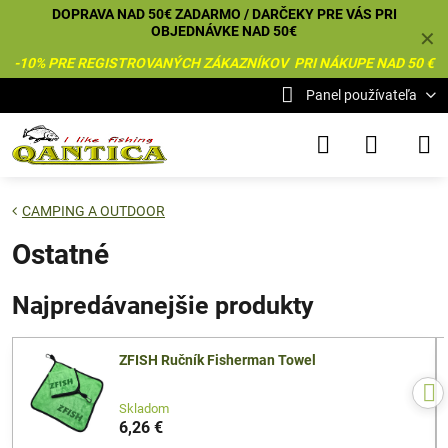
DOPRAVA NAD 50€ ZADARMO / DARČEKY PRE VÁS PRI
OBJEDNÁVKE NAD 50€
✕
-10% PRE REGISTROVANÝCH ZÁKAZNÍKOV PRI NÁKUPE NAD 50 €
Panel používateľa
CAMPING A OUTDOOR
Ostatné
Najpredávanejšie produkty
ZFISH Ručník Fisherman Towel
Skladom
6,26 €