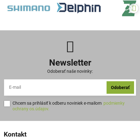
Newsletter
Odoberať naše novinky:
Odoberať
Chcem sa prihlásiť k odberu noviniek e-mailom
podmienky
ochrany os.údajov.
Kontakt