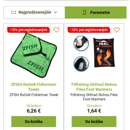
Najpredávanejšie
Parametre
-10% pre registrovaných
-10% pre registrovaných
ZFISH Ručník Fisherman
Filfishing Ohřívač Nohou
Towel
Filex Foot Warmers
ZFISH Ručník Fisherman Towel
Filfishing Ohřívač Nohou Filex
Foot Warmers
Skladom
Skladom
6,26 €
1,64 €
Do košíka
Do košíka