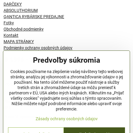
DARČEKY
ABSOLUTHORIUM
QANTICA RYBÁRSKE PREDAJNE
Fotky
Obchodné podmienky
Kontakt
MAPA STRÁNKY
Podmienky ochrany osobných údajov
Predvoľby súkromia
© 1996 - 2024 QANTICA S.R.O
Cookies používame na zlepšenie vašej návštevy tejto webovej
stránky, analýzu jej výkonnosti a zhromažďovanie údajov o jej
používaní. Na tento účel môžeme použiť nástroje a služby
Podmienky ochrany osobných údajov
tretích strán a zhromaždené údaje sa môžu preniesť k
OBCHODNÉ PODMIENKY
partnerom v EÚ, USA alebo iných krajinách. Kliknutím na „Prijať
všetky cookies“ vyjadrujete svoj súhlas s týmto spracovaním.
Všeobecné nariadenie o bezpečnosti produktov (GPSR), Regulation
Nižšie môžete nájsť podrobné informácie alebo upraviť svoje
(EU)
preferencie.
Pravidlá spracovania recenzií
Zásady ochrany osobných údajov