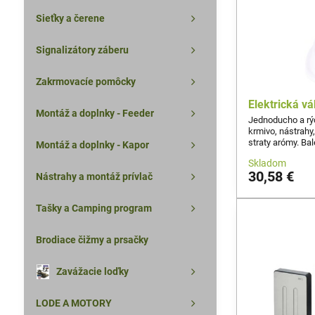
Sieťky a čerene
Signalizátory záberu
Zakrmovacíe pomôcky
Elektrická 
Montáž a doplnky - Feeder
Jednoducho a rý
krmivo, nástrahy,
straty arómy. Ba
Montáž a doplnky - Kapor
Skladom
30,58 €
Nástrahy a montáž prívlač
Tašky a Camping program
Brodiace čižmy a prsačky
Zavážacie loďky
LODE A MOTORY