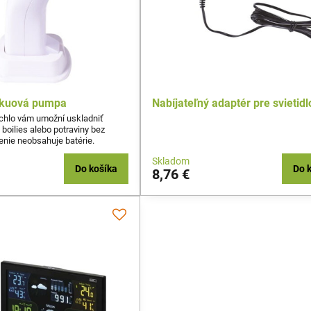
vákuová pumpa
Nabíjateľný adaptér pre svietidl
chlo vám umožní uskladniť
 boilies alebo potraviny bez
lenie neobsahuje batérie.
Skladom
Do košíka
Do 
8,76 €