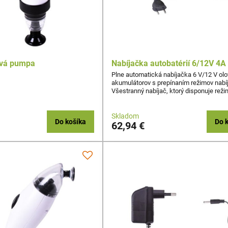
ová pumpa
Nabíjačka autobatérií 6/12V 4A
Plne automatická nabíjačka 6 V/12 V ol
akumulátorov s prepínaním režimov nabíj
Všestranný nabíjač, ktorý disponuje rež
malé i veľké akumulátory, s kapacitou 1,
120 Ah - napr. pre automobily, karavany, l
motorky, vodné skútre
Skladom
Do košíka
Do 
62,94 €