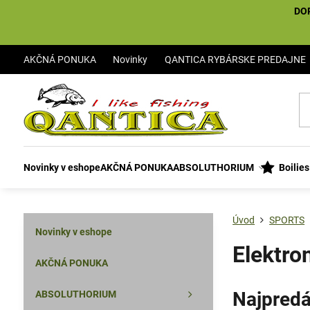
DO
AKČNÁ PONUKA
Novinky
QANTICA RYBÁRSKE PREDAJNE
Novinky v eshope
AKČNÁ PONUKA
ABSOLUTHORIUM
Boilie
Úvod
SPORTS
Novinky v eshope
Elektro
AKČNÁ PONUKA
Najpredá
ABSOLUTHORIUM