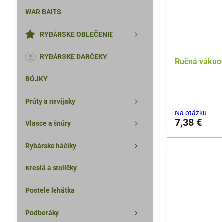
WAR BAITS
RYBÁRSKE OBLEČENIE
RYBÁRSKE DARČEKY
Ručná váku
BÓJKY
Prúty a navijaky
Na otázku
7,38 €
Vlasce a šnúry
Rybárske háčiky
Kreslá a stoličky
Postele lehátka
Podberáky