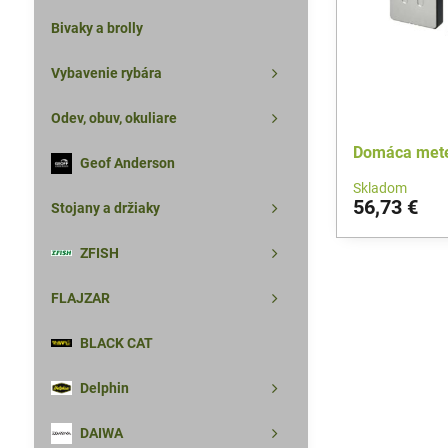
Bivaky a brolly
Vybavenie rybára
Odev, obuv, okuliare
Domáca mete
Geof Anderson
Skladom
56,73 €
Stojany a držiaky
ZFISH
FLAJZAR
BLACK CAT
Delphin
DAIWA