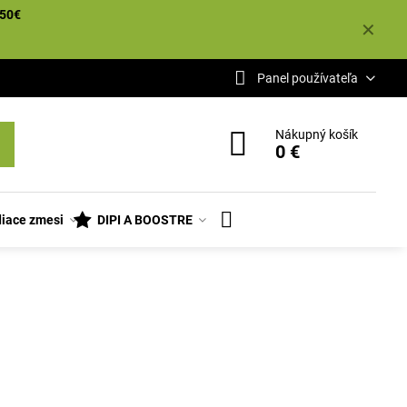
50€
✕
Panel používateľa
Nákupný košík
0 €
iace zmesi
DIPI A BOOSTRE