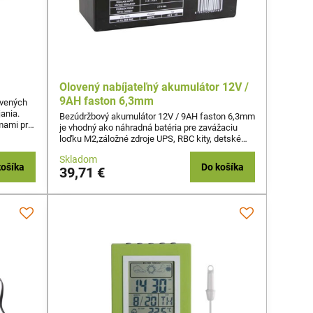
Olovený nabíjateľný akumulátor 12V /
9AH faston 6,3mm
ovených
ania.
Bezúdržbový akumulátor 12V / 9AH faston 6,3mm
imami pre
je vhodný ako náhradná batéria pre zavážaciu
2 Ah –
loďku M2,záložné zdroje UPS, RBC kity, detské
ode,
vozidlá a pod.
Skladom
košíka
Do košíka
39,71 €