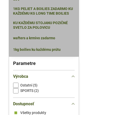
1KG PELIET A BOILIES ZADARMO KU
KAŽDÉMU KG LONG TIME BOILIES
KU KAŽDÉMU STOJANU POZIČNÉ
SVETLO ZA POLOVICU
wafters a krmivo zadarmo
1kg boilies ku každému prútu
Parametre
Výrobca
Ostatní (5)
SPORTS (2)
Dostupnosť
Všetky produkty