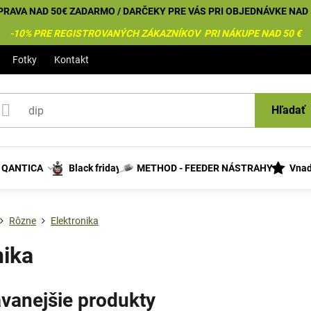
PRAVA NAD 50€ ZADARMO / DARČEKY PRE VÁS PRI OBJEDNÁVKE NAD 
-10% PRE REGISTROVANÝCH ZÁKAZNÍKOV PRI NÁKUPE NAD 50 €
Fotky
Kontakt
Hľadať
s QANTICA
Black friday
METHOD - FEEDER NÁSTRAHY
Vnad
Rôzne
Elektronika
nika
vanejšie produkty