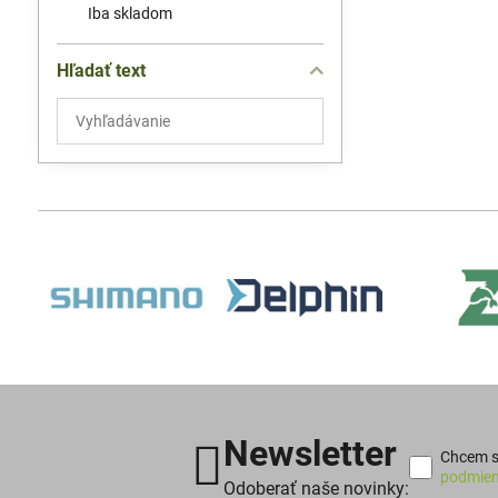
Iba skladom
Hľadať text
Prehľadať
výsledky
filtra
fulltextom
Newsletter
Chcem sa
podmien
Odoberať naše novinky: