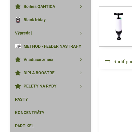
Boilies QANTICA
Black friday
Výpredaj
METHOD - FEEDER NÁSTRAHY
Vnadiace zmesi
Radiť po
DIPI A BOOSTRE
PELETY NA RYBY
PASTY
KONCENTRÁTY
PARTIKEL