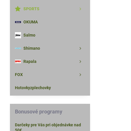
SPORTS
OKUMA
Salmo
Shimano
Rapala
FOX
Hotovkyzplechovky
Bonusové programy
Darčeky pre Vás pri objednávke nad
50€