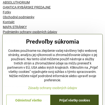
ABSOLUTHORIUM
QANTICA RYBÁRSKE PREDAJNE
Fotky
Obchodné podmienky
Kontakt
MAPA STRÁNKY
Podmienky ochrany osobných údajov
Predvoľby súkromia
© 1996 - 2024 QANTICA S.R.O
Cookies používame na zlepšenie vašej návštevy tejto webovej
stránky, analýzu jej výkonnosti a zhromažďovanie údajov o jej
používaní. Na tento účel môžeme použiť nástroje a služby
Podmienky ochrany osobných údajov
tretích strán a zhromaždené údaje sa môžu preniesť k
OBCHODNÉ PODMIENKY
partnerom v EÚ, USA alebo iných krajinách. Kliknutím na „Prijať
všetky cookies“ vyjadrujete svoj súhlas s týmto spracovaním.
Všeobecné nariadenie o bezpečnosti produktov (GPSR), Regulation
Nižšie môžete nájsť podrobné informácie alebo upraviť svoje
(EU)
preferencie.
Pravidlá spracovania recenzií
Zásady ochrany osobných údajov
Odmietnuť všetko
Prijať všetky cookies
©
2026
Copyright