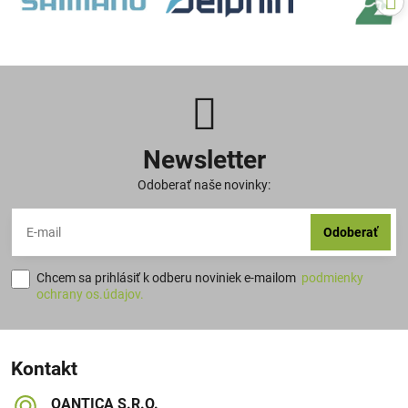
Newsletter
Odoberať naše novinky:
Odoberať
Chcem sa prihlásiť k odberu noviniek e-mailom
podmienky
ochrany os.údajov.
Kontakt
QANTICA S​.R​.O​.