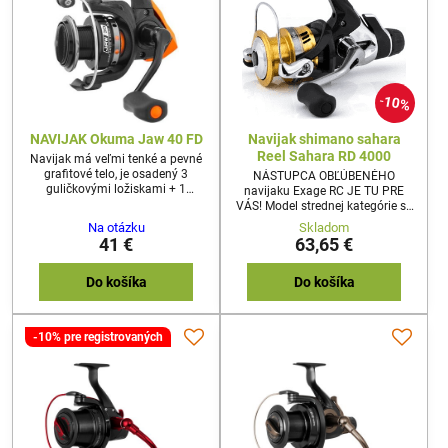
10%
NAVIJAK Okuma Jaw 40 FD
Navijak shimano sahara
Reel Sahara RD 4000
Navijak má veľmi tenké a pevné
grafitové telo, je osadený 3
NÁSTUPCA OBĽÚBENÉHO
guličkovými ložiskami + 1
navijaku Exage RC JE TU PRE
valčekovým ložiskom a Quick-Set
VÁS! Model strednej kategórie so
anti-reverse systémom.​
zadnou brzdou, tromi nerezovými
Na otázku
Skladom
guličkovými ložiskami a jedným
41 €
63,65 €
ložiskom
valčekovým.Multidisková zadná
brzda spolu s bojovou brzdou
Do košíka
Do košíka
dáva istotu v zdolávaní a
pomáha presnému vedeniu
silných rýb. Zastudena kovaná
-10% pre registrovaných
hliníková cievka AR-C je vhodná
pre monofilné vlasce i splietané
šnúry. Systém kladenie vlasca
Varispeed...