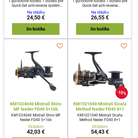
1 guľôčkové ložisko 1 ložisko pre
1 guľôčkové ložisko 1 ložisko pre
Quick-Set anti-reverse systém
Quick-Set anti-reverse
Mosadzné strojovo obrábané
systémMosadzné strojovo
Na otázku
Na otázku
prevody hliníková cievka
obrábané prevody hliníková
24,50 €
26,55 €
Grafitová kľučka s ABS
cievkaGrafitová kľučka s ABS
koncovkou
koncovkou
Do košíka
Do košíka
10%
KM1024040 Mistrall Shiro
KM1021040 Mistrall Sicata
MF feeder FD40 5+1bb
Method feeder FD40 8+1
KM1024040 Mistrall Shiro MF
KM1021040 Mistrall Sicata
feeder FD40 5+1bb
Method feeder FD40 8+1
Skladom
Skladom
42,03 €
54,43 €