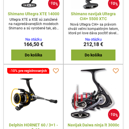
10%
10%
Shimano Ultegra XTE 14000
Shimano navijak Ultegra
CI4+ 5500 XTC
Ultegra XTE a XSE sú založené
na najpredávanejších modeloch
Nová Ultegra CI4+ sa právom
Shimano a sú vyrobené tak, aby
chváli veľmi kompaktným telom,
zmenili trh s navijakmi strednej
ktoré pri love dáva pocítiť skvelé
triedy pre ďalšie
správanie tohoto ľahkého big pit
Na otázku
Na otázku
nahazování.Tieto navijáky, ktoré
navijaka. Súčasťou navijaka je aj
166,50 €
212,18 €
obsahujú mnoho predných
náhradná cievka a vypĺňacie
technológií Shimano pre „dlouhé
podložky do cievky na redukciu
náhozy", v elegantných
vlasca.
Do košíka
Do košíka
monochromatických telách
predčí očakávania a sú
pripravené stať sa
-10% pre registrovaných
najprodávanejšími v celej Európe.
10%
Delphin HORNET 60 / 3+1 -
Navijak Daiwa ninja lt 3000c