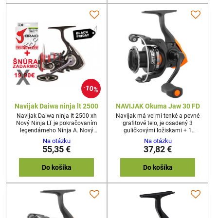
10%
Navijak Daiwa ninja lt 2500
NAVIJAK Okuma Jaw 30 FD
Navijak Daiwa ninja lt 2500 xh
Navijak má veľmi tenké a pevné
Nový Ninja LT je pokračovaním
grafitové telo, je osadený 3
legendárneho Ninja A. Nový
guličkovými ložiskami + 1
Ninja LT presvedčí opticky aj
valčekovým ložiskom a Quick-Set
Na otázku
Na otázku
technicky. Ultra hladký a
anti-reverse systémom.​
55,35 €
37,82 €
rovnomerný chod je skutočným
vrcholom. Vďaka integrácii
konceptu LT sa inžinierom DAIWA
Do košíka
Do košíka
podarilo výrazne znížiť hmotnosť
navijaka.