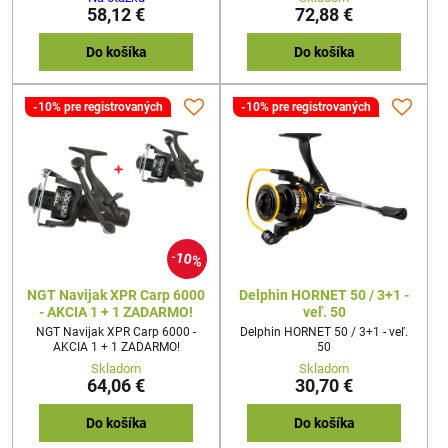
technicky. Ultra hladký a
musíme vyzdvihnúť hladký a
58,12 €
72,88 €
rovnomerný chod je skutočným
presný chod navijaku! DAIWA
vrcholom. Vďaka integrácii
inžinierom sa podarilo veľmi
konceptu LT sa inžinierom DAIWA
výrazne znížiť hmotnosť navijáku,
Do košíka
Do košíka
podarilo výrazne znížiť hmotnosť
a to vďaka použitiu nového LT
navijaka.
konceptu. Inovované prevody
Tough Digigear, ktoré boli skôr
-10% pre registrovaných
-10% pre registrovaných
exkluzívne používané len u
drahších modelov, skvele
dopĺňajú navijak...
10%
NGT Navijak XPR Carp 6000
Delphin HORNET 50 / 3+1 -
- AKCIA 1 + 1 ZADARMO!
veľ. 50
NGT Navijak XPR Carp 6000 -
Delphin HORNET 50 / 3+1 - veľ.
AKCIA 1 + 1 ZADARMO!
50
Skladom
Skladom
64,06 €
30,70 €
Do košíka
Do košíka