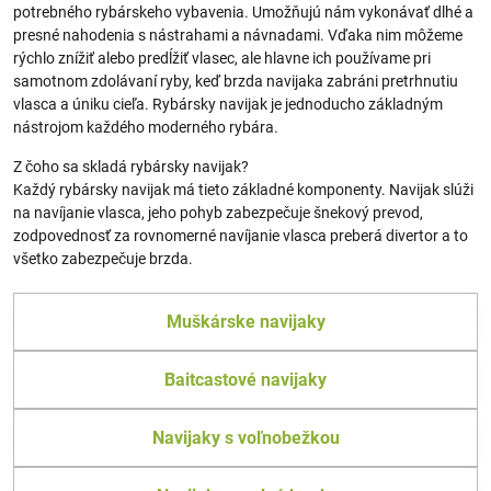
potrebného rybárskeho vybavenia. Umožňujú nám vykonávať dlhé a
presné nahodenia s nástrahami a návnadami. Vďaka nim môžeme
rýchlo znížiť alebo predĺžiť vlasec, ale hlavne ich používame pri
samotnom zdolávaní ryby, keď brzda navijaka zabráni pretrhnutiu
vlasca a úniku cieľa. Rybársky navijak je jednoducho základným
nástrojom každého moderného rybára.
Z čoho sa skladá rybársky navijak?
Každý rybársky navijak má tieto základné komponenty. Navijak slúži
na navíjanie vlasca, jeho pohyb zabezpečuje šnekový prevod,
zodpovednosť za rovnomerné navíjanie vlasca preberá divertor a to
všetko zabezpečuje brzda.
Muškárske navijaky
Baitcastové navijaky
Navijaky s voľnobežkou