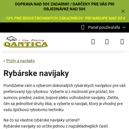
DOPRAVA NAD 50€ ZADARMO / DARČEKY PRE VÁS PRI
OBJEDNÁVKE NAD 50€
✕
-10% PRE REGISTROVANÝCH ZÁKAZNÍKOV PRI NÁKUPE NAD 50 €
Panel používateľa
Prúty a navijaky
Rybárske navijaky
Pomôžeme vám s výberom dokonalých rybárskych navijakov pre váš
preferovaný typ rybolovu. Vyberte si z možností pre prívlač, lov
sumcov, predné, zadné, bojové alebo voľnobežné navijaky. Zistite,
čím sa jednotlivé druhy líšia, a vyberte si navijak, ktorý je vhodný pre
vašu špičkovú rybolovnú techniku.
Na čo sú vlastne rybárske navijaky určené?
Rybárske navijaky sú určite jednou z najzákladnejších častí