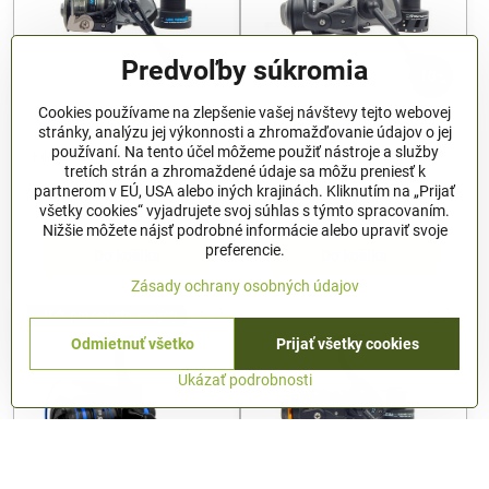
Predvoľby súkromia
10%
Cookies používame na zlepšenie vašej návštevy tejto webovej
KM1022040 Mistrall
KM1025040 Mistrall Stratus
stránky, analýzu jej výkonnosti a zhromažďovanie údajov o jej
Amundson Spin FD40 9+1
MF FD40 7+1
používaní. Na tento účel môžeme použiť nástroje a služby
KM1022040 Mistrall Amundson
KM1025040 Mistrall Stratus MF
tretích strán a zhromaždené údaje sa môžu preniesť k
Spin FD40 9+1
FD40 7+1
partnerom v EÚ, USA alebo iných krajinách. Kliknutím na „Prijať
Skladom
Skladom
všetky cookies“ vyjadrujete svoj súhlas s týmto spracovaním.
45,10 €
54,43 €
Nižšie môžete nájsť podrobné informácie alebo upraviť svoje
preferencie.
Do košíka
Do košíka
Zásady ochrany osobných údajov
-10% pre registrovaných
Odmietnuť všetko
Prijať všetky cookies
Ukázať podrobnosti