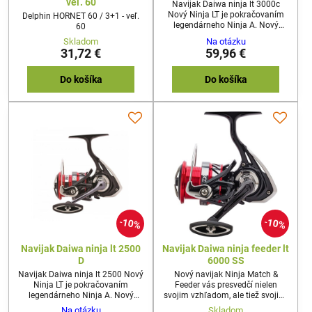
veľ. 60
Navijak Daiwa ninja lt 3000c
Nový Ninja LT je pokračovaním
Delphin HORNET 60 / 3+1 - veľ.
legendárneho Ninja A. Nový
60
Ninja LT presvedčí opticky aj
Skladom
Na otázku
technicky. Ultra hladký a
31,72 €
59,96 €
rovnomerný chod je skutočným
vrcholom. Vďaka integrácii
konceptu LT sa inžinierom DAIWA
Do košíka
Do košíka
podarilo výrazne znížiť hmotnosť
navijaka.
10%
10%
Navijak Daiwa ninja lt 2500
Navijak Daiwa ninja feeder lt
D
6000 SS
Navijak Daiwa ninja lt 2500 Nový
Nový navijak Ninja Match &
Ninja LT je pokračovaním
Feeder vás presvedčí nielen
legendárneho Ninja A. Nový
svojim vzhľadom, ale tiež svojimi
Ninja LT presvedčí opticky aj
vlastnosťami. Predovšetkým
Na otázku
Skladom